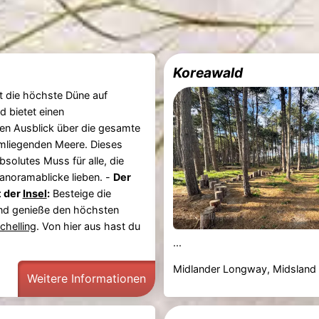
Koreawald
t die höchste Düne auf
d bietet einen
en Ausblick über die gesamte
mliegenden Meere. Dieses
absolutes Muss für alle, die
anoramablicke lieben. -
Der
t der
Insel
:
Besteige die
d genieße den höchsten
chelling
. Von hier aus hast du
...
Midlander Longway, Midsland
Weitere Informationen