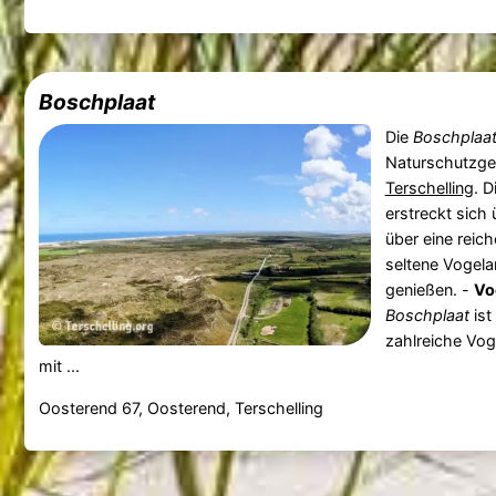
Boschplaat
Die
Boschplaa
Naturschutzge
Terschelling
. D
erstreckt sich 
über eine reich
seltene Vogela
genießen. -
Vo
Boschplaat
ist
zahlreiche Vog
mit ...
Oosterend 67, Oosterend, Terschelling