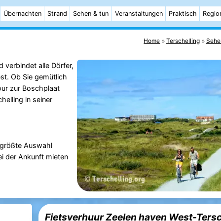
Übernachten
Strand
Sehen & tun
Veranstaltungen
Praktisch
Regio
Home
Terschelling
Sehe
verbindet alle Dörfer,
st. Ob Sie gemütlich
our zur Boschplaat
elling in seiner
e größte Auswahl
ei der Ankunft mieten
Fietsverhuur Zeelen haven West-Tersc