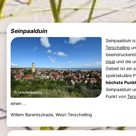
Seinpaalduin
Seinpaalduin
is
Terschelling
un
beeindruckend
Insel
und die u
Gebiet ist ein 
spektakuläre P
höchste Punk
Seinpaalduin
un
Punkt von
Ters
einen ...
Willem Barentszkade, West-Terschelling