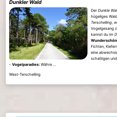
Dunkler Wald
Der
Dunkle Wa
hügeliges Wald
Terschelling
, 
Vogelgesang
kannst du im
D
Wunderschöne
Fichten, Kiefer
eine abwechsl
schattigen und
-
Vogelparadies:
Währe ...
West-Terschelling