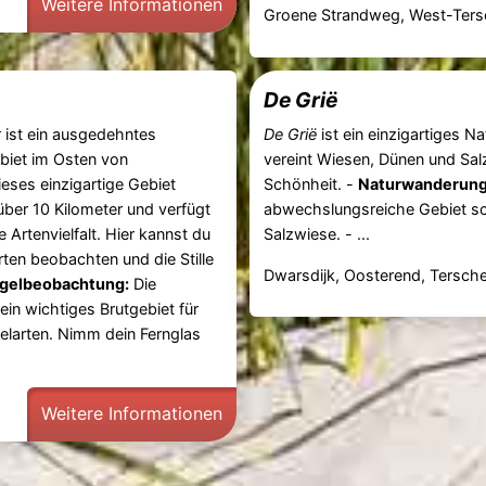
Weitere Informationen
Groene Strandweg, West-Tersc
De Grië
t
ist ein ausgedehntes
De Grië
ist ein einzigartiges 
biet im Osten von
vereint Wiesen, Dünen und Salz
ieses einzigartige Gebiet
Schönheit. -
Naturwanderung
über 10 Kilometer und verfügt
abwechslungsreiche Gebiet s
e Artenvielfalt. Hier kannst du
Salzwiese. - ...
rten beobachten und die Stille
Dwarsdijk, Oosterend, Tersche
gelbeobachtung:
Die
 ein wichtiges Brutgebiet für
elarten. Nimm dein Fernglas
Weitere Informationen