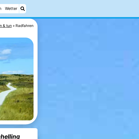
n
Wetter
n & tun
Radfahren
helling