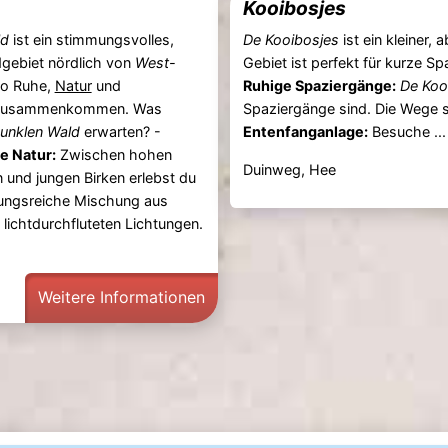
Kooibosjes
ld
ist ein stimmungsvolles,
De Kooibosjes
ist ein kleiner
gebiet nördlich von
West-
Gebiet ist perfekt für kurze S
wo Ruhe,
Natur
und
Ruhige Spaziergänge:
De Koo
 zusammenkommen. Was
Spaziergänge sind. Die Wege si
unklen Wald
erwarten? -
Entenfanganlage:
Besuche ...
 Natur:
Zwischen hohen
Duinweg, Hee
n und jungen Birken erlebst du
ungsreiche Mischung aus
 lichtdurchfluteten Lichtungen.
Weitere Informationen