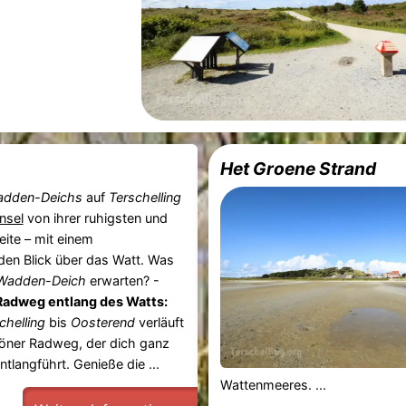
Het Groene Strand
dden-Deichs
auf
Terschelling
Insel
von ihrer ruhigsten und
eite – mit einem
en Blick über das Watt. Was
Wadden-Deich
erwarten? -
 Radweg entlang des Watts:
chelling
bis
Oosterend
verläuft
öner Radweg, der dich ganz
tlangführt. Genieße die ...
Wattenmeeres. ...