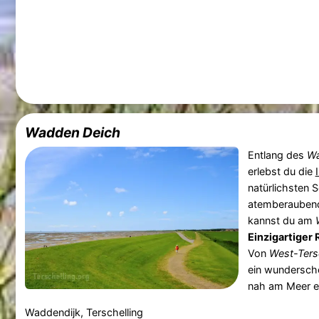
Wadden Deich
Entlang des
Wa
erlebst du die
natürlichsten S
atemberaubend
kannst du am
Einzigartiger
Von
West-Ters
ein wundersch
nah am Meer en
Waddendijk, Terschelling