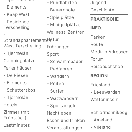
- Rundfahrten
Jugend
- Elements
Tjermelân
Hotels
- Bauernhöfe
Geschichte
- Kaap West
- Spielplätze
PRAKTISCHE
Zimmer
- Résidence
- Minigolfplätze
Terschelling
INFO.
Wellness-Zentren
(mit
Lastminutes
-
Parken
Natur
Strandappartementen
Route
West Terschelling
Führungen
Frühstück)
Strand
Medizin Adressen
- Tjermelân
Sport
Forum
Campingplätze
Sehen
- Schwimmbader
Reisebuchshop
Ferienhäuser
- Radfahren
&
-
- De Riesen
REGION
- Wandern
- Elements
- Reiten
Friesland
tun
Museen
-
- Schuttersbos
- Surfen
- Leeuwarden
- Tjermelân
- Wattwandern
Watteninseln
Denkmäler
-
Hotels
- Sportangeln
-
Zimmer (mit
Schiermonnikoog
Nachtleben
Kirchen
-
Frühstück)
- Ameland
Essen und trinken
Lastminutes
Aussichtspunkte
Attraktionen
- Vlieland
Veranstaltungen