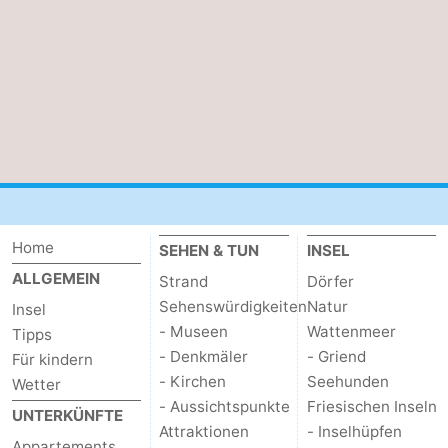
Elements
-
Kaap
-
West
Résidence
-
Terschelling
Strandappartementen
-
West
Tjermelân
Campingplätze
Home
Terschelling
Ferienhäuser
SEHEN & TUN
INSEL
ALLGEMEIN
Strand
Dörfer
-
Sehenswürdigkeiten
Natur
Insel
- Museen
Wattenmeer
Tipps
De
-
- Denkmäler
- Griend
Für kindern
- Kirchen
Seehunden
Wetter
Riesen
Elements
-
- Aussichtspunkte
Friesischen Inseln
UNTERKÜNFTE
Schuttersbos
-
Attraktionen
- Inselhüpfen
Appartements