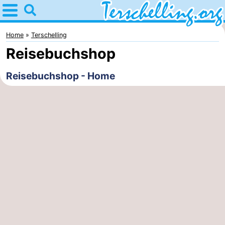
Home
Terschelling
Home
Terschelling
Reisebuchshop
Tipps
Reisebuchshop - Home
Für
kindern
Dörfer
Natur
Jugend
Übernachten
Appartements
-