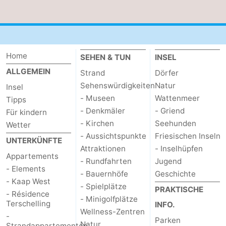
Home
SEHEN & TUN
INSEL
ALLGEMEIN
Strand
Dörfer
Sehenswürdigkeiten
Natur
Insel
- Museen
Wattenmeer
Tipps
- Denkmäler
- Griend
Für kindern
- Kirchen
Seehunden
Wetter
- Aussichtspunkte
Friesischen Inseln
UNTERKÜNFTE
Attraktionen
- Inselhüpfen
Appartements
- Rundfahrten
Jugend
- Elements
- Bauernhöfe
Geschichte
- Kaap West
- Spielplätze
PRAKTISCHE
- Résidence
- Minigolfplätze
Terschelling
INFO.
Wellness-Zentren
-
Parken
Natur
Strandappartementen