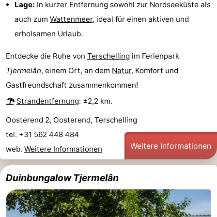
Lage:
In kurzer Entfernung sowohl zur Nordseeküste als
Radfahren
-
auch zum
Wattenmeer
, ideal für einen aktiven und
erholsamen Urlaub.
Wandern
-
Entdecke die Ruhe von
Terschelling
im Ferienpark
Reiten
-
Tjermelân
, einem Ort, an dem
Natur
, Komfort und
Surfen
-
Gastfreundschaft zusammenkommen!
Strandentfernung
: ±2,2 km.
Wattwandern
-
Oosterend 2, Oosterend, Terschelling
Sportangeln
Seehunden
tel. +31 562 448 484
Weitere Informationen
Nachtleben
web.
Weitere Informationen
Essen
Duinbungalow Tjermelân
und
Veranstaltungen
trinken
Praktisch