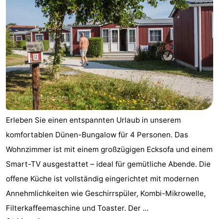
Forum
Route
Parken
Inselhüpfen
Reisebuchshop
Erleben Sie einen entspannten Urlaub in unserem
Medizin
komfortablen Dünen-Bungalow für 4 Personen. Das
Adressen
Region
Wohnzimmer ist mit einem großzügigen Ecksofa und einem
Smart-TV ausgestattet – ideal für gemütliche Abende. Die
Friesland
offene Küche ist vollständig eingerichtet mit modernen
-
Annehmlichkeiten wie Geschirrspüler, Kombi-Mikrowelle,
Filterkaffeemaschine und Toaster. Der ...
Leeuwarden
Watteninseln