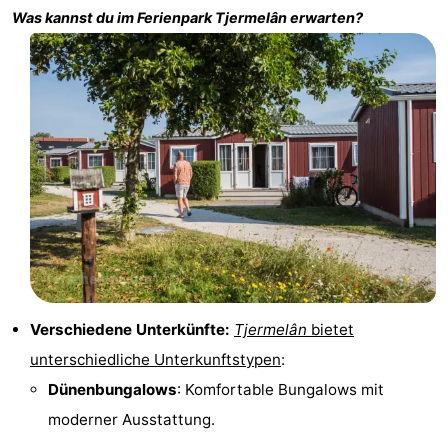
Was kannst du im Ferienpark
Tjermelân
erwarten?
Tjermelân
Hotels
Zimmer
(mit
Lastminutes
Frühstück)
Strand
Sehen
&
-
tun
Museen
-
Verschiedene Unterkünfte:
Tjermelân
bietet
Denkmäler
-
unterschiedliche Unterkunftstypen
:
Kirchen
-
Dünenbungalows
: Komfortable Bungalows mit
moderner Ausstattung.
Aussichtspunkte
Attraktionen