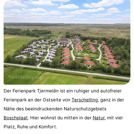
Elements
-
Kaap
-
West
Résidence
-
Terschelling
Strandappartementen
-
West
Tjermelân
Campingplätze
Terschelling
Ferienhäuser
-
Der Ferienpark
Tjermelân
ist ein ruhiger und autofreier
Ferienpark an der Ostseite von
Terschelling
, ganz in der
De
-
Nähe des beeindruckenden Naturschutzgebiets
Riesen
Elements
-
Boschplaat
. Hier wohnst du mitten in der
Natur
, mit viel
Platz, Ruhe und Komfort.
Schuttersbos
-