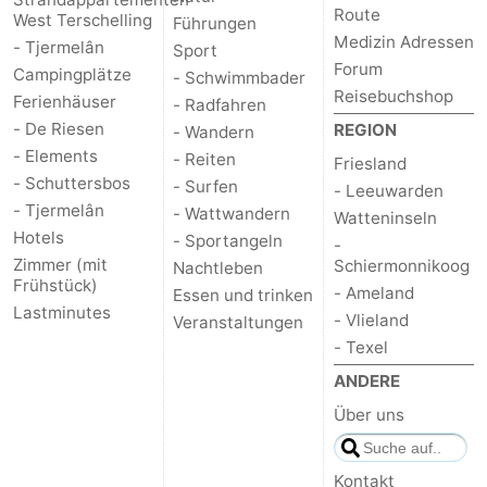
Route
West Terschelling
Führungen
Medizin Adressen
- Tjermelân
Sport
Forum
Campingplätze
- Schwimmbader
Reisebuchshop
Ferienhäuser
- Radfahren
- De Riesen
REGION
- Wandern
- Elements
- Reiten
Friesland
- Schuttersbos
- Surfen
- Leeuwarden
- Tjermelân
- Wattwandern
Watteninseln
Hotels
- Sportangeln
-
Zimmer (mit
Schiermonnikoog
Nachtleben
Frühstück)
- Ameland
Essen und trinken
Lastminutes
- Vlieland
Veranstaltungen
- Texel
ANDERE
Über uns
Kontakt