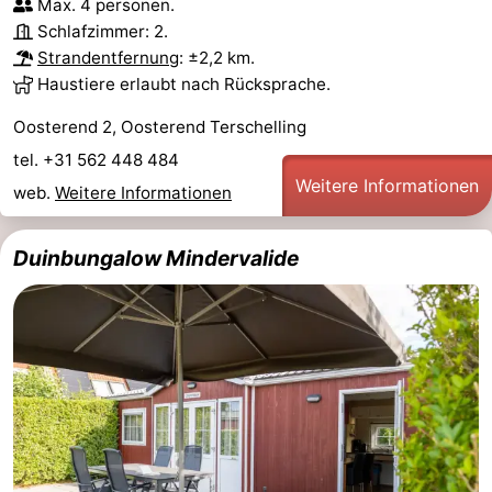
Max. 4 personen.
Schlafzimmer: 2.
-
Strandentfernung
: ±2,2 km.
Haustiere erlaubt nach Rücksprache.
Schiermonnikoog
-
Oosterend 2, Oosterend Terschelling
Ameland
-
tel. +31 562 448 484
Weitere Informationen
Vlieland
-
web.
Weitere Informationen
Texel
Wetter
Duinbungalow Mindervalide
Kontakt