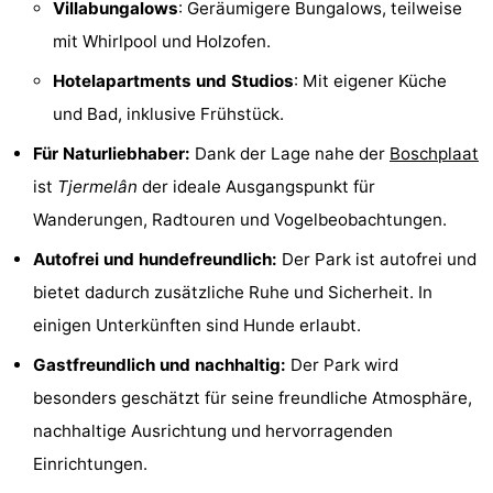
Villabungalows
: Geräumigere Bungalows, teilweise
-
mit Whirlpool und Holzofen.
Rundfahrten
-
Hotelapartments und Studios
: Mit eigener Küche
und Bad, inklusive Frühstück.
Bauernhöfe
-
Für Naturliebhaber:
Dank der Lage nahe der
Boschplaat
Spielplätze
-
ist
Tjermelân
der ideale Ausgangspunkt für
Wanderungen, Radtouren und Vogelbeobachtungen.
Minigolfplätze
Wellness-
Autofrei und hundefreundlich:
Der Park ist autofrei und
Zentren
Natur
bietet dadurch zusätzliche Ruhe und Sicherheit. In
einigen Unterkünften sind Hunde erlaubt.
Führungen
Gastfreundlich und nachhaltig:
Der Park wird
Sport
besonders geschätzt für seine freundliche Atmosphäre,
-
nachhaltige Ausrichtung und hervorragenden
Einrichtungen.
Schwimmbader
-