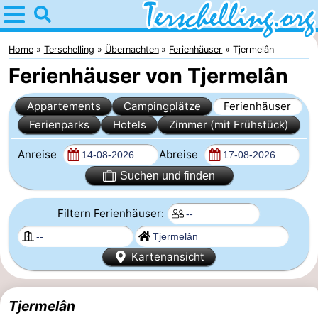
Home
Terschelling
Home
Terschelling
Übernachten
Ferienhäuser
Tjermelân
Ferienhäuser von Tjermelân
Tipps
Appartements
Campingplätze
Ferienhäuser
Für
Ferienparks
Hotels
Zimmer (mit Frühstück)
kindern
Dörfer
Anreise
Abreise
Natur
Suchen und finden
Jugend
Filtern Ferienhäuser:
Übernachten
Kartenansicht
Appartements
-
Tjermelân