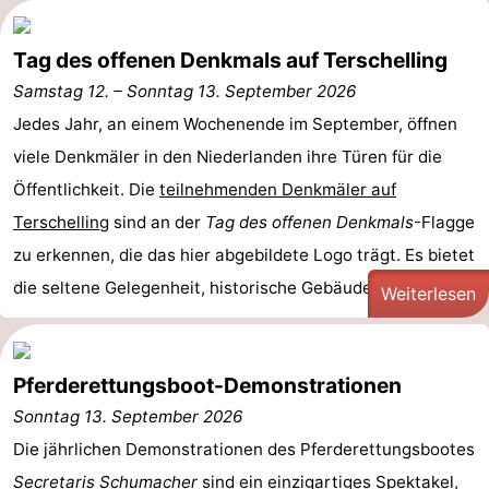
-
Tag des offenen Denkmals auf Terschelling
Schiermonnikoog
-
Samstag 12.
–
Sonntag 13. September 2026
Jedes Jahr, an einem Wochenende im September, öffnen
Ameland
-
viele Denkmäler in den Niederlanden ihre Türen für die
Vlieland
-
Öffentlichkeit. Die
teilnehmenden Denkmäler auf
Terschelling
sind an der
Tag des offenen Denkmals
-Flagge
Texel
Wetter
zu erkennen, die das hier abgebildete Logo trägt. Es bietet
Kontakt
die seltene Gelegenheit, historische Gebäude, Kirchen, ...
Weiterlesen
Pferderettungsboot-Demonstrationen
Sonntag 13. September 2026
Die jährlichen Demonstrationen des Pferderettungsbootes
Secretaris Schumacher
sind ein einzigartiges Spektakel,