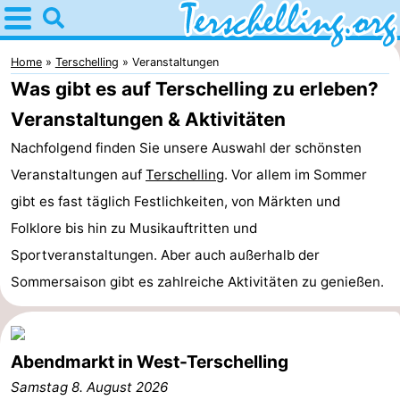
Home
Terschelling
Home
Terschelling
Veranstaltungen
Was gibt es auf Terschelling zu erleben?
Tipps
Veranstaltungen & Aktivitäten
Für
Nachfolgend finden Sie unsere Auswahl der schönsten
Veranstaltungen auf
Terschelling
. Vor allem im Sommer
kindern
Dörfer
gibt es fast täglich Festlichkeiten, von Märkten und
Natur
Folklore bis hin zu Musikauftritten und
Sportveranstaltungen. Aber auch außerhalb der
Jugend
Sommersaison gibt es zahlreiche Aktivitäten zu genießen.
Übernachten
Appartements
Abendmarkt in West-Terschelling
-
Samstag 8. August 2026