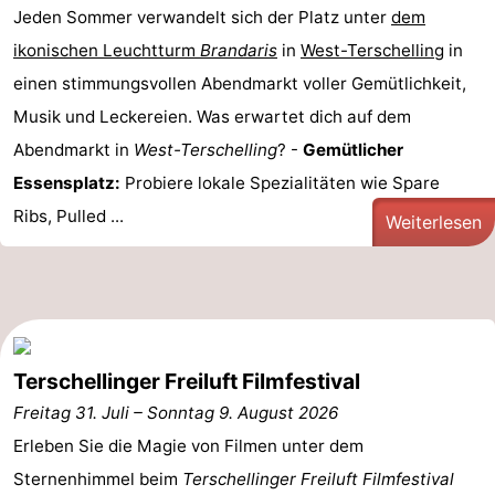
Jeden Sommer verwandelt sich der Platz unter
dem
Elements
-
ikonischen Leuchtturm
Brandaris
in
West-Terschelling
in
Kaap
-
einen stimmungsvollen Abendmarkt voller Gemütlichkeit,
Musik und Leckereien. Was erwartet dich auf dem
West
Résidence
-
Abendmarkt in
West-Terschelling
? -
Gemütlicher
Terschelling
Strandappartementen
-
Essensplatz:
Probiere lokale Spezialitäten wie Spare
Ribs, Pulled ...
Weiterlesen
West
Tjermelân
Campingplätze
Terschelling
Ferienhäuser
-
De
-
Terschellinger Freiluft Filmfestival
Freitag 31. Juli
–
Sonntag 9. August 2026
Riesen
Elements
-
Erleben Sie die Magie von Filmen unter dem
Schuttersbos
-
Sternenhimmel beim
Terschellinger Freiluft Filmfestival