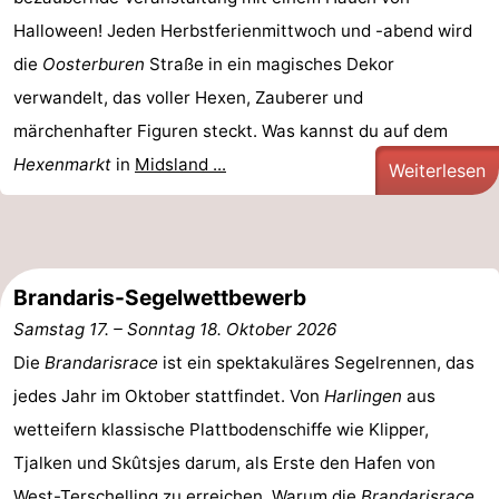
Halloween! Jeden Herbstferienmittwoch und -abend wird
die
Oosterburen
Straße in ein magisches Dekor
verwandelt, das voller Hexen, Zauberer und
märchenhafter Figuren steckt. Was kannst du auf dem
Hexenmarkt
in
Midsland ...
Weiterlesen
Brandaris-Segelwettbewerb
Samstag 17.
–
Sonntag 18. Oktober 2026
Die
Brandarisrace
ist ein spektakuläres Segelrennen, das
jedes Jahr im Oktober stattfindet. Von
Harlingen
aus
wetteifern klassische Plattbodenschiffe wie Klipper,
Tjalken und Skûtsjes darum, als Erste den Hafen von
West-Terschelling
zu erreichen. Warum die
Brandarisrace