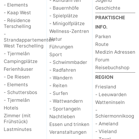
- Rundfahrten
Jugend
- Elements
- Bauernhöfe
Geschichte
- Kaap West
- Spielplätze
PRAKTISCHE
- Résidence
- Minigolfplätze
Terschelling
INFO.
Wellness-Zentren
-
Parken
Natur
Strandappartementen
Route
West Terschelling
Führungen
Medizin Adressen
- Tjermelân
Sport
Forum
Campingplätze
- Schwimmbader
Reisebuchshop
Ferienhäuser
- Radfahren
- De Riesen
REGION
- Wandern
- Elements
- Reiten
Friesland
- Schuttersbos
- Surfen
- Leeuwarden
- Tjermelân
- Wattwandern
Watteninseln
Hotels
- Sportangeln
-
Zimmer (mit
Schiermonnikoog
Nachtleben
Frühstück)
- Ameland
Essen und trinken
Lastminutes
- Vlieland
Veranstaltungen