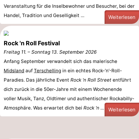
Veranstaltung für die Inselbewohner und Besucher, bei der
Forum
Handel, Tradition und Geselligkeit ...
Weiterlesen
Route
Parken
Rock 'n Roll Festival
Freitag 11.
Inselhüpfen
–
Sonntag 13. September 2026
Anfang September verwandelt sich das malerische
Reisebuchshop
Midsland
auf
Terschelling
in ein echtes Rock-’n’-Roll-
Paradies. Das jährliche Event
Medizin
Rock 'n Roll Street
entführt
dich zurück in die 50er-Jahre mit einem Wochenende
Adressen
Region
voller Musik, Tanz, Oldtimer und authentischer Rockabilly-
Atmosphäre. Was erwartet dich bei
Friesland
Rock 'n ...
Weiterlesen
-
Leeuwarden
Watteninseln