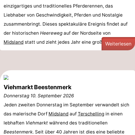
einzigartiges und traditionelles Pferderennen, das
Radfahren
-
Liebhaber von Geschwindigkeit, Pferden und Nostalgie
Wandern
-
zusammenbringt. Dieses spektakuläre Ereignis findet auf
der historischen
Heereweg
auf der Nordseite von
Reiten
-
Midsland
statt und zieht jedes Jahr eine große Zahl von ...
Weiterlesen
Surfen
-
Wattwandern
-
Sportangeln
Seehunden
Viehmarkt Beestenmerk
Nachtleben
Donnerstag 10. September 2026
Essen
Jeden zweiten Donnerstag im September verwandelt sich
das malerische Dorf
Midsland
auf
Terschelling
in einen
und
Veranstaltungen
lebhaften
Viehmarkt
während des traditionellen
trinken
Praktisch
Beestenmerk
. Seit über 40 Jahren ist dies eine beliebte