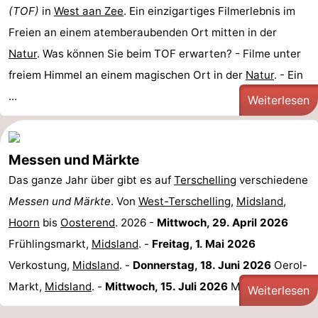
(TOF)
in
West aan Zee
. Ein einzigartiges Filmerlebnis im
Tjermelân
Hotels
Freien an einem atemberaubenden Ort mitten in der
Zimmer
Natur
. Was können Sie beim TOF erwarten? - Filme unter
freiem Himmel an einem magischen Ort in der
Natur
. - Ein
(mit
Lastminutes
...
Weiterlesen
Frühstück)
Strand
Sehen
Messen und Märkte
&
-
Das ganze Jahr über gibt es auf
Terschelling
verschiedene
Messen und Märkte
. Von
West-Terschelling
,
Midsland
,
tun
Museen
-
Hoorn
bis
Oosterend
. 2026 -
Mittwoch, 29. April 2026
Denkmäler
-
Frühlingsmarkt,
Midsland
. -
Freitag, 1. Mai 2026
Verkostung,
Midsland
. -
Donnerstag, 18. Juni 2026
Oerol-
Kirchen
-
Markt,
Midsland
. -
Mittwoch, 15. Juli 2026
Markt, ...
Weiterlesen
Aussichtspunkte
Attraktionen