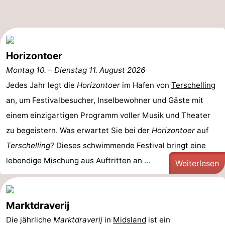
-
Rundfahrten
-
Horizontoer
Bauernhöfe
-
Montag 10.
–
Dienstag 11. August 2026
Spielplätze
-
Jedes Jahr legt die
Horizontoer
im Hafen von
Terschelling
an, um Festivalbesucher, Inselbewohner und Gäste mit
Minigolfplätze
Wellness-
einem einzigartigen Programm voller Musik und Theater
Zentren
Natur
zu begeistern. Was erwartet Sie bei der
Horizontoer
auf
Terschelling
? Dieses schwimmende Festival bringt eine
Führungen
lebendige Mischung aus Auftritten an ...
Weiterlesen
Sport
-
Marktdraverij
Schwimmbader
-
Die jährliche
Marktdraverij
in
Midsland
ist ein