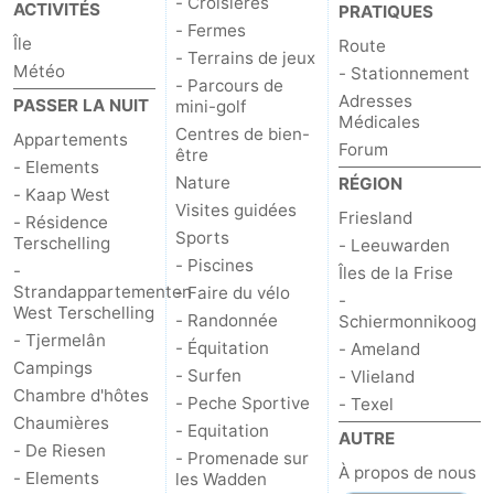
- Croisières
ACTIVITÉS
PRATIQUES
Tjermelân
Hôtels
- Fermes
Île
Route
- Terrains de jeux
Météo
- Stationnement
Last
- Parcours de
Adresses
PASSER LA NUIT
mini-golf
Médicales
minutes
Plages
Centres de bien-
Appartements
Forum
être
- Elements
Voir
Nature
RÉGION
- Kaap West
Visites guidées
Friesland
- Résidence
et
Lieux
Sports
Terschelling
- Leeuwarden
- Piscines
-
Îles de la Frise
faire
d'intérêt
-
Strandappartementen
- Faire du vélo
-
West Terschelling
- Randonnée
Schiermonnikoog
Musées
-
- Tjermelân
- Équitation
- Ameland
Campings
- Surfen
Monuments
-
- Vlieland
Chambre d'hôtes
- Peche Sportive
- Texel
Chaumières
Églises
-
- Equitation
AUTRE
- De Riesen
- Promenade sur
À propos de nous
Points
Attractions
- Elements
les Wadden