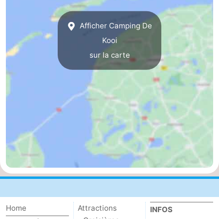
Kaap
-
Afficher Camping De
West
Résidence
-
Kooi
sur la carte
Terschelling
Strandappartementen
-
West
Tjermelân
Campings
Terschelling
Chambre
d'hôtes
Chaumières
-
De
-
Riesen
Elements
-
Home
Attractions
INFOS
Schuttersbos
-