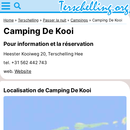
Home
Terschelling
Home
Terschelling
Passer la nuit
Campings
Camping De Kooi
Camping De Kooi
Astuces
Pour information et la réservation
Avec
Heester Kooiweg 20, Terschelling Hee
les
Villages
tel. +31 562 442 743
web.
Website
enfants
Nature
Passer
Localisation de Camping De Kooi
la
Appartements
nuit
-
Elements
-