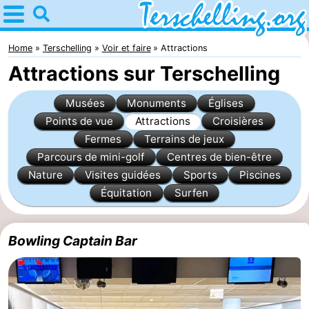
Home
Terschelling
Home
Terschelling
Voir et faire
Attractions
Attractions sur Terschelling
Astuces
Musées
Monuments
Églises
Avec
Points de vue
Attractions
Croisières
Fermes
Terrains de jeux
les
Villages
Parcours de mini-golf
Centres de bien-être
enfants
Nature
Nature
Visites guidées
Sports
Piscines
Équitation
Surfen
Passer
la
Appartements
Bowling Captain Bar
nuit
-
Elements
-