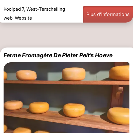
Kooipad 7, West-Terschelling
la
Schiermonnikoog
-
Plus d'informations
web.
Website
Frise
Ameland
-
Vlieland
-
Texel
Météo
Ferme Fromagère De Pieter Peit’s Hoeve
Contact