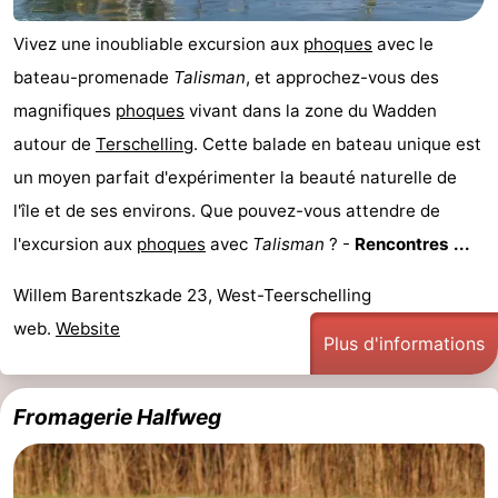
Faire
-
Vivez une inoubliable excursion aux
phoques
avec le
bateau-promenade
Talisman
, et approchez-vous des
du
Randonnée
-
magnifiques
phoques
vivant dans la zone du Wadden
vélo
Équitation
-
autour de
Terschelling
. Cette balade en bateau unique est
un moyen parfait d'expérimenter la beauté naturelle de
Surfen
-
l'île et de ses environs. Que pouvez-vous attendre de
Peche
-
l'excursion aux
phoques
avec
Talisman
? -
Rencontres ...
Sportive
Equitation
-
Willem Barentszkade 23, West-Teerschelling
web.
Website
Promenade
Observation
Plus d'informations
sur
des
Boire
Fromagerie Halfweg
les
phoques
et
Événements
Wadden
manger
Pratiques