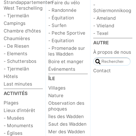
Strandappartementen
- Faire du vélo
-
West Terschelling
- Randonnée
Schiermonnikoog
- Tjermelân
- Équitation
- Ameland
Campings
- Surfen
- Vlieland
Chambre d'hôtes
- Peche Sportive
- Texel
Chaumières
- Equitation
AUTRE
- De Riesen
- Promenade sur
À propos de nous
- Elements
les Wadden
- Schuttersbos
Boire et manger
- Tjermelân
Événements
Contact
Hôtels
ÎLE
Last minutes
Villages
ACTIVITÉS
Nature
Plages
Observation des
phoques
Lieux d'intérêt
îles des Wadden
- Musées
Saut des Wadden
- Monuments
Mer des Wadden
- Églises