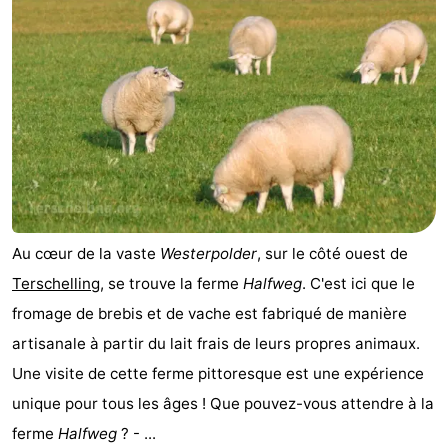
Forum
Route
-
Stationnement
Saut
des
Adresses
Au cœur de la vaste
Westerpolder
, sur le côté ouest de
Wadden
Médicales
Région
Terschelling
, se trouve la ferme
Halfweg
. C'est ici que le
Friesland
fromage de brebis et de vache est fabriqué de manière
artisanale à partir du lait frais de leurs propres animaux.
-
Une visite de cette ferme pittoresque est une expérience
Leeuwarden
Îles
unique pour tous les âges ! Que pouvez-vous attendre à la
ferme
Halfweg
? - ...
de
-