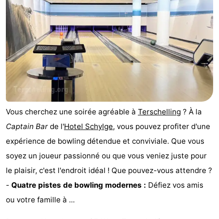
Kaap
-
West
Résidence
-
Terschelling
Strandappartementen
-
West
Tjermelân
Campings
Terschelling
Chambre
Vous cherchez une soirée agréable à
Terschelling
? À la
d'hôtes
Chaumières
Captain Bar
de l'
Hotel Schylge
, vous pouvez profiter d'une
expérience de bowling détendue et conviviale. Que vous
-
soyez un joueur passionné ou que vous veniez juste pour
De
-
le plaisir, c'est l'endroit idéal ! Que pouvez-vous attendre ?
-
Quatre pistes de bowling modernes :
Défiez vos amis
Riesen
Elements
-
ou votre famille à ...
Schuttersbos
-