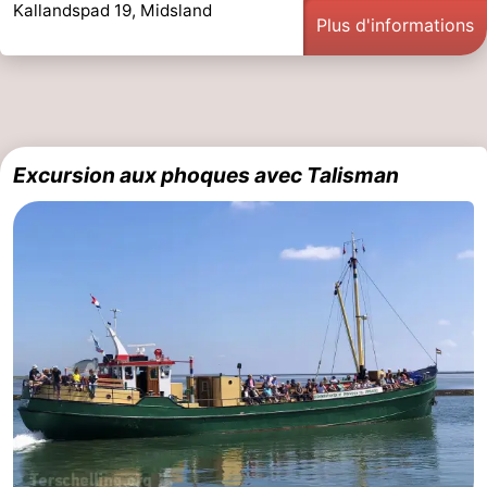
Kallandspad 19, Midsland
Plus d'informations
de
-
vue
Croisières
-
Fermes
-
Excursion aux phoques avec Talisman
Terrains
-
de
Parcours
Centres
jeux
de
de
Nature
mini-
bien-
Visites
golf
être
guidées
Sports
-
Piscines
-