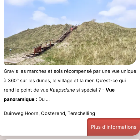
Kaap
-
West
Résidence
-
Terschelling
Strandappartementen
-
West
Tjermelân
Campings
Terschelling
Chambre
Gravis les marches et sois récompensé par une vue unique
d'hôtes
Chaumières
à 360° sur les dunes, le village et la mer. Qu’est-ce qui
rend le point de vue
Kaapsdune
si spécial ? -
Vue
-
panoramique :
Du ...
De
-
Duinweg Hoorn, Oosterend, Terschelling
Riesen
Elements
-
Plus d'informations
Schuttersbos
-