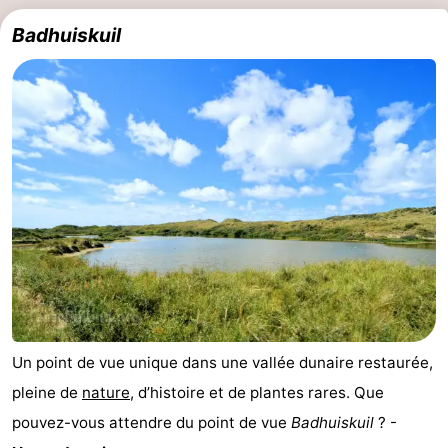
Badhuiskuil
la
Schiermonnikoog
-
Frise
Ameland
-
Vlieland
-
Texel
Météo
Contact
Un point de vue unique dans une vallée dunaire restaurée,
pleine de
nature
, d’histoire et de plantes rares. Que
pouvez-vous attendre du point de vue
Badhuiskuil
? -