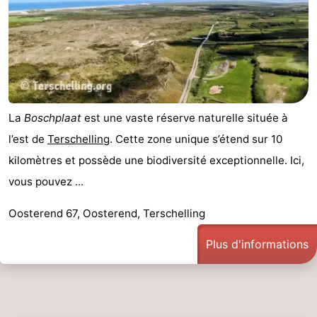
Forum
Route
-
La
Boschplaat
est une vaste réserve naturelle située à
Stationnement
Saut
l’est de
Terschelling
. Cette zone unique s’étend sur 10
des
Adresses
kilomètres et possède une biodiversité exceptionnelle. Ici,
vous pouvez ...
Wadden
Médicales
Région
Oosterend 67, Oosterend, Terschelling
Friesland
Plus d'informations
-
Leeuwarden
Îles
de
-