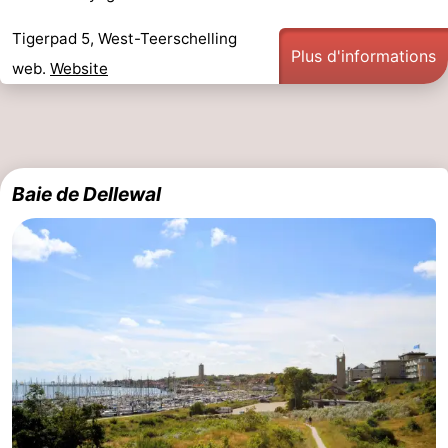
de
-
Tigerpad 5, West-Teerschelling
Plus d'informations
web.
Website
vue
Croisières
-
Fermes
-
Terrains
-
Baie de Dellewal
de
Parcours
Centres
jeux
de
de
Nature
mini-
bien-
Visites
golf
être
guidées
Sports
-
Piscines
-