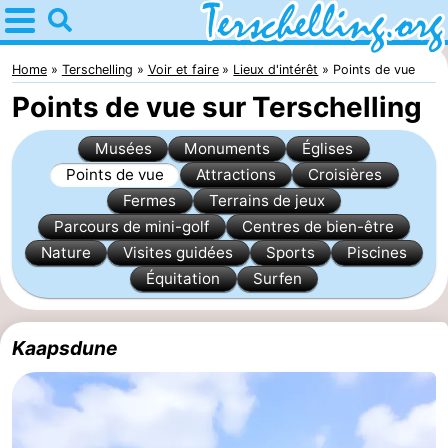
Home
Terschelling
Home
Terschelling
Voir et faire
Lieux d'intérêt
Points de vue
Points de vue sur Terschelling
Astuces
Musées
Monuments
Églises
Avec
Points de vue
Attractions
Croisières
Fermes
Terrains de jeux
les
Villages
Parcours de mini-golf
Centres de bien-être
enfants
Nature
Nature
Visites guidées
Sports
Piscines
Équitation
Surfen
Passer
la
Appartements
Kaapsdune
nuit
-
Elements
-