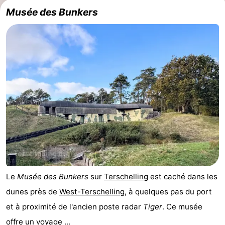
Musée des Bunkers
Tjermelân
Hôtels
Last
minutes
Plages
Voir
et
Lieux
faire
d'intérêt
-
Musées
-
Monuments
-
Le
Musée des Bunkers
sur
Terschelling
est caché dans les
dunes près de
West-Terschelling
, à quelques pas du port
Églises
-
et à proximité de l'ancien poste radar
Tiger
. Ce musée
Points
Attractions
offre un voyage ...