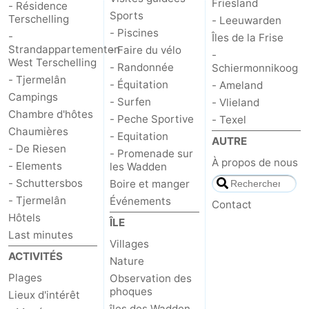
Friesland
- Résidence
Sports
Terschelling
- Leeuwarden
- Piscines
-
Îles de la Frise
Strandappartementen
- Faire du vélo
-
West Terschelling
- Randonnée
Schiermonnikoog
- Tjermelân
- Équitation
- Ameland
Campings
- Surfen
- Vlieland
Chambre d'hôtes
- Peche Sportive
- Texel
Chaumières
- Equitation
AUTRE
- De Riesen
- Promenade sur
À propos de nous
- Elements
les Wadden
- Schuttersbos
Boire et manger
- Tjermelân
Événements
Contact
Hôtels
ÎLE
Last minutes
Villages
ACTIVITÉS
Nature
Plages
Observation des
phoques
Lieux d'intérêt
îles des Wadden