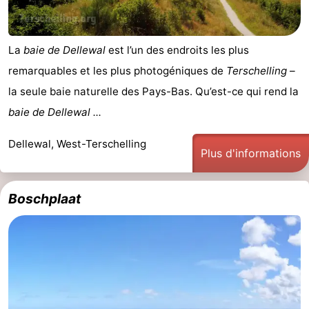
Faire
-
La
baie de Dellewal
est l’un des endroits les plus
du
Randonnée
-
remarquables et les plus photogéniques de
Terschelling
–
vélo
Équitation
-
la seule baie naturelle des Pays-Bas. Qu’est-ce qui rend la
baie de Dellewal ...
Surfen
-
Dellewal, West-Terschelling
Peche
-
Plus d'informations
Sportive
Equitation
-
Boschplaat
Promenade
Observation
sur
des
Boire
les
phoques
et
Événements
Wadden
manger
Pratiques