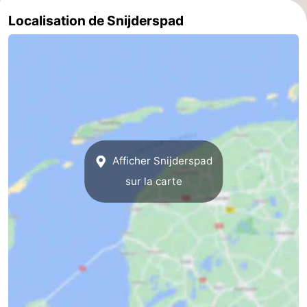
Localisation de Snijderspad
Forum
Route
-
Stationnement
Saut
des
Adresses
Afficher Snijderspad
Wadden
Médicales
Région
sur la carte
Friesland
-
Leeuwarden
Îles
de
-