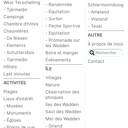
West Terschelling
- Randonnée
Schiermonnikoog
- Tjermelân
- Équitation
- Ameland
Campings
- Surfen
- Vlieland
Chambre d'hôtes
- Peche Sportive
- Texel
Chaumières
- Equitation
AUTRE
- De Riesen
- Promenade sur
À propos de nous
- Elements
les Wadden
- Schuttersbos
Boire et manger
- Tjermelân
Événements
Contact
Hôtels
ÎLE
Last minutes
Villages
ACTIVITÉS
Nature
Plages
Observation des
phoques
Lieux d'intérêt
îles des Wadden
- Musées
Saut des Wadden
- Monuments
Mer des Wadden
- Églises
- Griend
- Points de vue