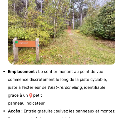
de
-
vue
Croisières
-
Fermes
-
Terrains
-
de
Parcours
Centres
jeux
de
de
Nature
Emplacement :
Le sentier menant au point de vue
mini-
bien-
Visites
commence discrètement le long de la piste cyclable,
juste à l’extérieur de
West-Terschelling
, identifiable
golf
être
guidées
Sports
grâce à un
petit
-
panneau indicateur
.
Accès :
Entrée gratuite ; suivez les panneaux et montez
Piscines
-