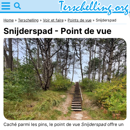
Home
Terschelling
Home
Terschelling
Voir et faire
Points de vue
Snijderspad
Snijderspad - Point de vue
Astuces
Avec
les
Villages
enfants
Nature
Passer
la
Appartements
nuit
-
Elements
-
Caché parmi les pins, le point de vue
Snijderspad
offre un