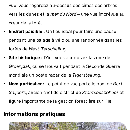
vue, vous regardez au-dessus des cimes des arbres
Tjermelân
Hôtels
vers les dunes et la
mer du Nord
– une vue imprévue au
Last
cœur de la forêt.
Endroit paisible :
Un lieu idéal pour faire une pause
minutes
Plages
pendant une balade à vélo ou une
randonnée
dans les
Voir
forêts de
West-Terschelling
.
Site historique :
D’ici, vous apercevez la zone de
et
Lieux
Groenplak
, où se trouvait pendant la Seconde Guerre
faire
d'intérêt
-
mondiale un poste radar de la
Tigerstellung
.
Nom particulier :
Le point de vue porte le nom de
Bert
Musées
-
Snijders
, ancien chef de district de
Staatsbosbeheer
et
Monuments
-
figure importante de la gestion forestière sur l’
île
.
Églises
-
Informations pratiques
Points
Attractions