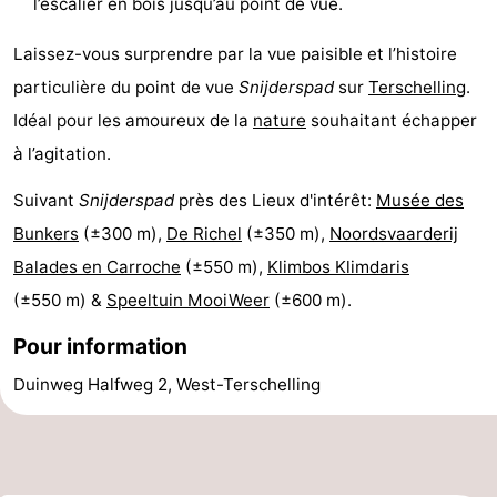
l’escalier en bois jusqu’au point de vue.
Faire
-
Laissez-vous surprendre par la vue paisible et l’histoire
du
Randonnée
-
particulière du point de vue
Snijderspad
sur
Terschelling
.
Idéal pour les amoureux de la
nature
souhaitant échapper
vélo
Équitation
-
à l’agitation.
Surfen
-
Suivant
Snijderspad
près des Lieux d'intérêt:
Musée des
Peche
-
Bunkers
(±300 m),
De Richel
(±350 m),
Noordsvaarderij
Balades en Carroche
(±550 m),
Klimbos Klimdaris
Sportive
Equitation
-
(±550 m) &
Speeltuin MooiWeer
(±600 m).
Promenade
Observation
Pour information
sur
des
Boire
Duinweg Halfweg 2, West-Terschelling
les
phoques
et
Événements
Wadden
manger
Pratiques