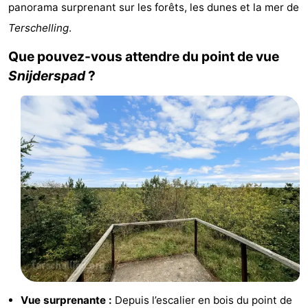
panorama surprenant sur les forêts, les dunes et la mer de
Kaap
-
Terschelling
.
West
Résidence
-
Que pouvez-vous attendre du point de vue
Snijderspad
?
Terschelling
Strandappartementen
-
West
Tjermelân
Campings
Terschelling
Chambre
d'hôtes
Chaumières
-
De
-
Riesen
Elements
-
Schuttersbos
-
Vue surprenante :
Depuis l’escalier en bois du point de