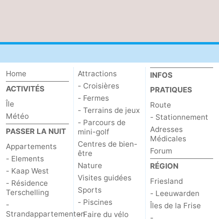
Home
Attractions
INFOS
- Croisières
ACTIVITÉS
PRATIQUES
- Fermes
Île
Route
- Terrains de jeux
Météo
- Stationnement
- Parcours de
Adresses
PASSER LA NUIT
mini-golf
Médicales
Centres de bien-
Appartements
Forum
être
- Elements
Nature
RÉGION
- Kaap West
Visites guidées
Friesland
- Résidence
Sports
Terschelling
- Leeuwarden
- Piscines
-
Îles de la Frise
Strandappartementen
- Faire du vélo
-