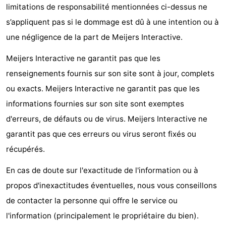
limitations de responsabilité mentionnées ci-dessus ne
de
-
s’appliquent pas si le dommage est dû à une intention ou à
une négligence de la part de Meijers Interactive.
vue
Croisières
-
Meijers Interactive ne garantit pas que les
Fermes
-
renseignements fournis sur son site sont à jour, complets
Terrains
-
ou exacts. Meijers Interactive ne garantit pas que les
informations fournies sur son site sont exemptes
de
Parcours
Centres
d'erreurs, de défauts ou de virus. Meijers Interactive ne
jeux
de
de
Nature
garantit pas que ces erreurs ou virus seront fixés ou
récupérés.
mini-
bien-
Visites
En cas de doute sur l'exactitude de l'information ou à
golf
être
guidées
Sports
propos d'inexactitudes éventuelles, nous vous conseillons
-
de contacter la personne qui offre le service ou
l'information (principalement le propriétaire du bien).
Piscines
-