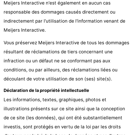
Meijers Interactive n'est également en aucun cas
Faire
-
responsable des dommages causés directement ou
indirectement par l'utilisation de l'information venant de
du
Randonnée
-
Meijers Interactive.
vélo
Équitation
-
Vous préservez Meijers Interactive de tous les dommages
Surfen
-
résultant de réclamations de tiers concernant une
infraction ou un défaut ne se conformant pas aux
Peche
-
conditions, ou par ailleurs, des réclamations liées ou
Sportive
Equitation
-
découlant de votre utilisation de son (ses) site(s).
Déclaration de la propriété intellectuelle
Promenade
Observation
Les informations, textes, graphiques, photos et
sur
des
Boire
illustrations présents sur ce site ainsi que la conception
de ce site (les données), qui ont été substantiellement
les
phoques
et
Événements
investis, sont protégés en vertu de la loi par les droits
Wadden
manger
Pratiques