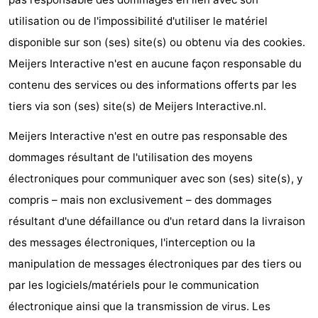
Tjermelân
Hôtels
utilisation ou de l'impossibilité d'utiliser le matériel
disponible sur son (ses) site(s) ou obtenu via des cookies.
Last
Meijers Interactive n'est en aucune façon responsable du
minutes
Plages
contenu des services ou des informations offerts par les
tiers via son (ses) site(s) de Meijers Interactive.nl.
Voir
Meijers Interactive n'est en outre pas responsable des
et
Lieux
dommages résultant de l'utilisation des moyens
électroniques pour communiquer avec son (ses) site(s), y
faire
d'intérêt
-
compris – mais non exclusivement – des dommages
Musées
-
résultant d'une défaillance ou d'un retard dans la livraison
des messages électroniques, l'interception ou la
Monuments
-
manipulation de messages électroniques par des tiers ou
Églises
-
par les logiciels/matériels pour le communication
électronique ainsi que la transmission de virus. Les
Points
Attractions