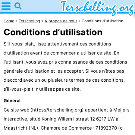
Home
Terschelling
Home
Terschelling
À propos de nous
Conditions d‘utilisation
Conditions d‘utilisation
Astuces
S’il-vous-plait, lisez attentivement ces conditions
Avec
d'utilisation avant de commencer à utiliser ce site. En
les
Villages
l'utilisant, vous avez pris connaissance de ces conditions
générale d'utilisation et les accepter. Si vous n’êtes pas
enfants
Nature
d'accord avec un ou plusieurs termes de ces conditions,
Passer
s’il-vous-plait, n’utilisez pas ce site.
Général
la
Appartements
Ce site web (
https://terschelling.org
) appartient à
Meijers
nuit
-
Interactive
, situé Koning Willem I straat 12 6217 LW à
Maastricht (NL), Chambre de Commerce : 71892370 (ci-
Elements
-