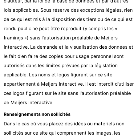
d'auteur, par la loi de la base de données et par d'autres
lois applicables. Sous réserve des exceptions légales, rien
Forum
de ce qui est mis à la disposition des tiers ou de ce qui est
Route
rendu public ne peut être reproduit (y compris les «
framings ») sans l'autorisation préalable de Meijers
-
Interactive. La demande et la visualisation des données et
Stationnement
Saut
le fait d'en faire des copies pour usage personnel sont
autorisés dans les limites prévues par la législation
des
Adresses
applicable. Les noms et logos figurant sur ce site
Wadden
Médicales
Région
appartiennent à Meijers Interactive. Il est interdit d'utiliser
ces logos figurant sur le site sans l'autorisation préalable
Friesland
de Meijers Interactive.
-
Renseignements non sollicités
Leeuwarden
Îles
Dans le cas où vous placez des idées ou matériels non
sollicités sur ce site qui comprennent les images, les
de
-