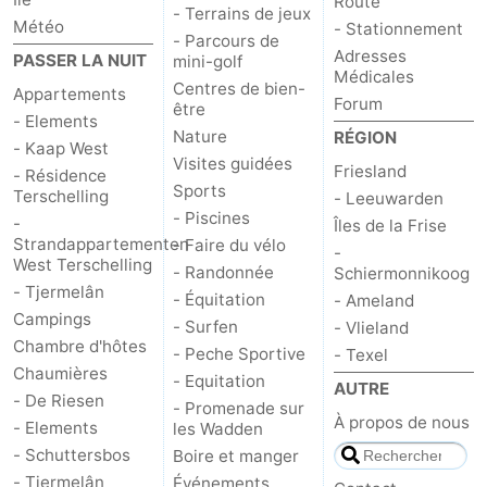
Route
- Terrains de jeux
Météo
- Stationnement
- Parcours de
Adresses
PASSER LA NUIT
mini-golf
Médicales
Centres de bien-
Appartements
Forum
être
- Elements
Nature
RÉGION
- Kaap West
Visites guidées
Friesland
- Résidence
Sports
Terschelling
- Leeuwarden
- Piscines
-
Îles de la Frise
Strandappartementen
- Faire du vélo
-
West Terschelling
- Randonnée
Schiermonnikoog
- Tjermelân
- Équitation
- Ameland
Campings
- Surfen
- Vlieland
Chambre d'hôtes
- Peche Sportive
- Texel
Chaumières
- Equitation
AUTRE
- De Riesen
- Promenade sur
À propos de nous
- Elements
les Wadden
- Schuttersbos
Boire et manger
- Tjermelân
Événements