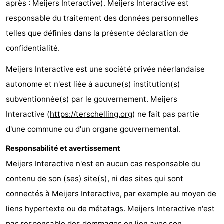
après : Meijers Interactive). Meijers Interactive est
Kaap
-
responsable du traitement des données personnelles
telles que définies dans la présente déclaration de
West
Résidence
-
confidentialité.
Terschelling
Strandappartementen
-
Meijers Interactive est une société privée néerlandaise
West
Tjermelân
Campings
autonome et n'est liée à aucune(s) institution(s)
subventionnée(s) par le gouvernement. Meijers
Terschelling
Chambre
Interactive (
https://terschelling.org
) ne fait pas partie
d'hôtes
Chaumières
d'une commune ou d'un organe gouvernemental.
-
Responsabilité et avertissement
Meijers Interactive n'est en aucun cas responsable du
De
-
contenu de son (ses) site(s), ni des sites qui sont
Riesen
Elements
-
connectés à Meijers Interactive, par exemple au moyen de
liens hypertexte ou de métatags. Meijers Interactive n'est
Schuttersbos
-
pas responsable des dommages en lien avec son