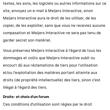
textes, les sons, les logiciels ou autres informations sur ce
la
Schiermonnikoog
-
site, envoyez un e-mail à Meijers Interactive, sinon
Meijers Interactive aura le droit de les utiliser, de les
Frise
Ameland
-
copier, de les exploiter, sans que vous ne receviez aucune
Vlieland
-
compasation et Meijers Interactive ne sera pas tenu de
garder secret son matériel.
Texel
Météo
Vous préservez Meijers Interactive à l'égard de tous les
Contact
dommages et coûts que Meijers Interactive subit ou
encourt dû aux réclamations de tiers pour l'utilisation
et/ou l'exploitation des matières portant atteinte aux
droits (de propriété intellectuelle) des tiers, sinon c'est
illégal à l'égard des tiers.
Droits- et choix d'un forum
Ces conditions d'utilisation sont régies par le droit