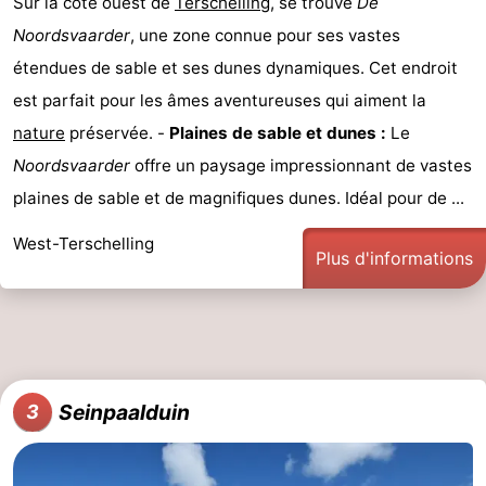
Sur la côte ouest de
Terschelling
, se trouve
De
Faire
-
Noordsvaarder
, une zone connue pour ses vastes
étendues de sable et ses dunes dynamiques. Cet endroit
du
Randonnée
-
est parfait pour les âmes aventureuses qui aiment la
vélo
Équitation
-
nature
préservée. -
Plaines de sable et dunes :
Le
Noordsvaarder
offre un paysage impressionnant de vastes
Surfen
-
plaines de sable et de magnifiques dunes. Idéal pour de ...
Peche
-
West-Terschelling
Plus d'informations
Sportive
Equitation
-
Promenade
Observation
sur
des
Boire
Seinpaalduin
3
les
phoques
et
Événements
Wadden
manger
Pratiques