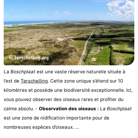
Tjermelân
Hôtels
Last
minutes
Plages
Voir
et
Lieux
La
Boschplaat
est une vaste réserve naturelle située à
faire
d'intérêt
-
l’est de
Terschelling
. Cette zone unique s’étend sur 10
kilomètres et possède une biodiversité exceptionnelle. Ici,
Musées
-
vous pouvez observer des oiseaux rares et profiter du
Monuments
-
calme absolu. -
Observation des oiseaux :
La
Boschplaat
est une zone de nidification importante pour de
Églises
-
nombreuses espèces d’oiseaux. ...
Points
Attractions