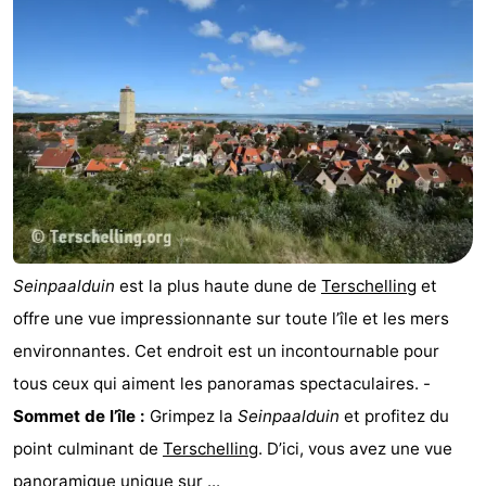
Forum
Route
-
Stationnement
Saut
des
Adresses
Wadden
Médicales
Région
Seinpaalduin
est la plus haute dune de
Terschelling
et
offre une vue impressionnante sur toute l’île et les mers
Friesland
environnantes. Cet endroit est un incontournable pour
-
tous ceux qui aiment les panoramas spectaculaires. -
Sommet de l’île :
Grimpez la
Seinpaalduin
et profitez du
Leeuwarden
Îles
point culminant de
Terschelling
. D’ici, vous avez une vue
de
-
panoramique unique sur ...