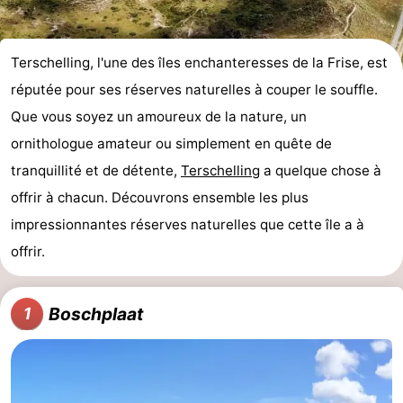
Kaap
-
Terschelling, l'une des îles enchanteresses de la Frise, est
West
Résidence
-
réputée pour ses réserves naturelles à couper le souffle.
Terschelling
Strandappartementen
-
Que vous soyez un amoureux de la nature, un
ornithologue amateur ou simplement en quête de
West
Tjermelân
Campings
tranquillité et de détente,
Terschelling
a quelque chose à
Terschelling
Chambre
offrir à chacun. Découvrons ensemble les plus
impressionnantes réserves naturelles que cette île a à
d'hôtes
Chaumières
offrir.
-
De
-
Boschplaat
1
Riesen
Elements
-
Schuttersbos
-