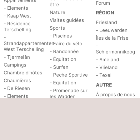
Appartements
Forum
être
- Elements
Nature
RÉGION
- Kaap West
Visites guidées
Friesland
- Résidence
Sports
Terschelling
- Leeuwarden
- Piscines
-
Îles de la Frise
Strandappartementen
- Faire du vélo
-
West Terschelling
- Randonnée
Schiermonnikoog
- Tjermelân
- Équitation
- Ameland
Campings
- Surfen
- Vlieland
Chambre d'hôtes
- Peche Sportive
- Texel
Chaumières
- Equitation
AUTRE
- De Riesen
- Promenade sur
À propos de nous
- Elements
les Wadden
- Schuttersbos
Boire et manger
- Tjermelân
Événements
Contact
Hôtels
ÎLE
Last minutes
Villages
ACTIVITÉS
Nature