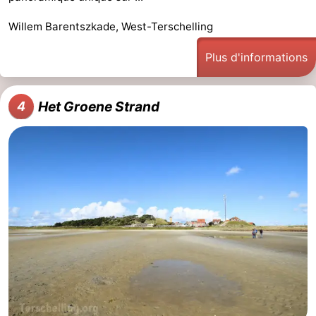
la
Schiermonnikoog
-
Willem Barentszkade, West-Terschelling
Frise
Ameland
-
Plus d'informations
Vlieland
-
Het Groene Strand
4
Texel
Météo
Contact