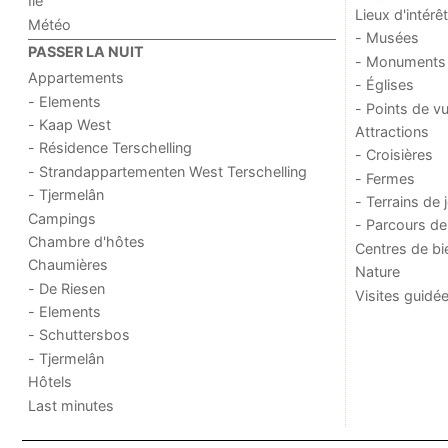
Île
Lieux d'intérêt
Météo
- Musées
PASSER LA NUIT
- Monuments
Appartements
- Églises
- Elements
- Points de v
- Kaap West
Attractions
- Résidence Terschelling
- Croisières
- Strandappartementen West Terschelling
- Fermes
- Tjermelân
- Terrains de 
Campings
- Parcours de
Chambre d'hôtes
Centres de bi
Chaumières
Nature
- De Riesen
Visites guidé
- Elements
- Schuttersbos
- Tjermelân
Hôtels
Last minutes