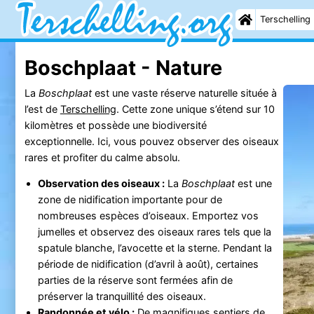
Terschelling
Boschplaat - Nature
La
Boschplaat
est une vaste réserve naturelle située à
l’est de
Terschelling
. Cette zone unique s’étend sur 10
kilomètres et possède une biodiversité
exceptionnelle. Ici, vous pouvez observer des oiseaux
rares et profiter du calme absolu.
Observation des oiseaux :
La
Boschplaat
est une
zone de nidification importante pour de
nombreuses espèces d’oiseaux. Emportez vos
jumelles et observez des oiseaux rares tels que la
spatule blanche, l’avocette et la sterne. Pendant la
période de nidification (d’avril à août), certaines
parties de la réserve sont fermées afin de
préserver la tranquillité des oiseaux.
Randonnée et
vélo
:
De magnifiques sentiers de