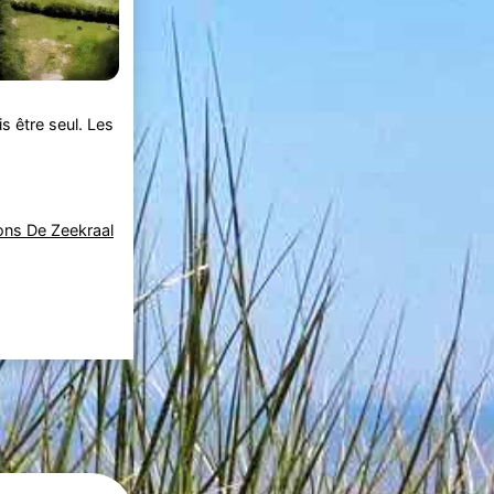
s être seul. Les
ns De Zeekraal