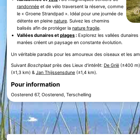
randonnée
et de vélo traversent la réserve, comme
le « Groene Strandpad ». Idéal pour une journée de
détente en pleine
nature
. Suivez les chemins
balisés afin de protéger la
nature fragile
.
Vallées dunaires et
plages
:
Explorez les vallées dunaires
marées créent un paysage en constante évolution.
Un véritable paradis pour les amoureux des oiseaux et les amat
Suivant
Boschplaat
près des Lieux d'intérêt:
De Grië
(±400 m)
(±1,3 km) &
Jan Thijssensdune
(±1,4 km).
Pour information
Oosterend 67, Oosterend, Terschelling