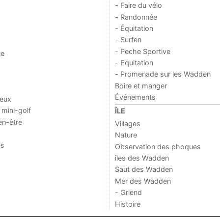
- Faire du vélo
- Randonnée
- Équitation
- Surfen
- Peche Sportive
ue
- Equitation
- Promenade sur les Wadden
Boire et manger
Événements
jeux
 mini-golf
ÎLE
en-être
Villages
Nature
es
Observation des phoques
îles des Wadden
Saut des Wadden
Mer des Wadden
- Griend
Histoire