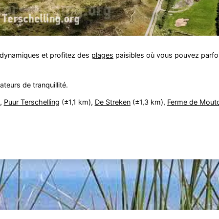
 dynamiques et profitez des
plages
paisibles où vous pouvez parfoi
eurs de tranquillité.
,
Puur Terschelling
(±1,1 km),
De Streken
(±1,3 km),
Ferme de Mouto