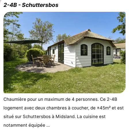
2-4B - Schuttersbos
Faire
-
du
Randonnée
-
vélo
Équitation
-
Surfen
-
Peche
-
Sportive
Equitation
-
Promenade
Observation
Chaumière pour un maximum de 4 personnes. Ce 2-4B
sur
des
Boire
logement avec deux chambres à coucher, de ±45m² et est
les
phoques
et
Événements
situé sur Schuttersbos à Midsland. La cuisine est
notamment équipée ...
Wadden
manger
Pratiques