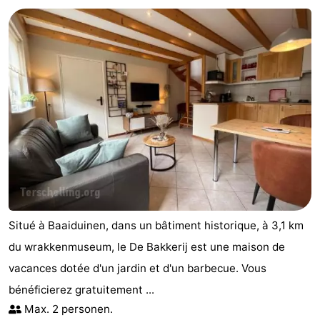
Kaap
-
West
Résidence
-
Terschelling
Strandappartementen
-
West
Tjermelân
Campings
Terschelling
Chambre
d'hôtes
Chaumières
-
Situé à Baaiduinen, dans un bâtiment historique, à 3,1 km
De
-
du wrakkenmuseum, le De Bakkerij est une maison de
vacances dotée d'un jardin et d'un barbecue. Vous
Riesen
Elements
-
bénéficierez gratuitement ...
Schuttersbos
-
Max. 2 personen.