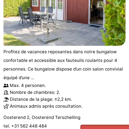
la
Schiermonnikoog
-
Frise
Ameland
-
Vlieland
-
Texel
Météo
Profitez de vacances reposantes dans notre bungalow
confortable et accessible aux fauteuils roulants pour 4
Contact
personnes. Ce bungalow dispose d’un coin salon convivial
équipé d’une ...
Max. 4 personen.
Nombre de chambres: 2.
Distance de la plage: ±2,2 km.
Animaux admis après consultation.
Oosterend 2, Oosterend Terschelling
tel. +31 562 448 484