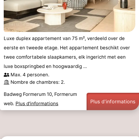
de
-
vue
Croisières
-
Fermes
-
Luxe duplex appartement van 75 m², verdeeld over de
eerste en tweede etage. Het appartement beschikt over
Terrains
-
twee comfortabele slaapkamers, elk ingericht met een
de
Parcours
Centres
luxe boxspringbed en hoogwaardig ...
Max. 4 personen.
jeux
de
de
Nature
Nombre de chambres: 2.
mini-
bien-
Visites
Badweg Formerum 10, Formerum
Plus d'informations
web.
Plus d'informations
golf
être
guidées
Sports
-
Piscines
-