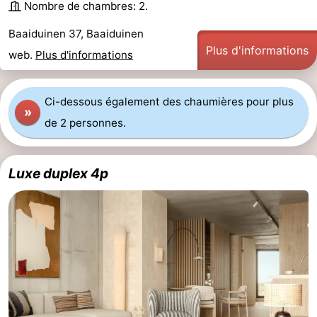
Nombre de chambres: 2.
Tjermelân
Hôtels
Baaiduinen 37, Baaiduinen
Plus d'informations
Last
web.
Plus d'informations
minutes
Plages
Ci-dessous également des chaumières pour plus
»
Voir
de 2 personnes.
et
Lieux
Luxe duplex 4p
faire
d'intérêt
-
Musées
-
Monuments
-
Églises
-
Points
Attractions