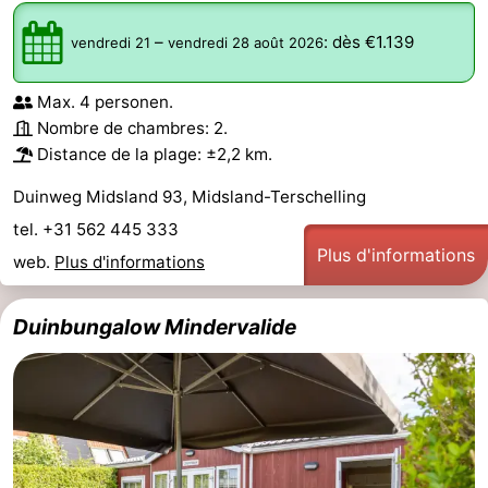
Forum
–
:
dès €1.139
vendredi 21
vendredi 28 août 2026
Route
Max. 4 personen.
Nombre de chambres: 2.
-
Distance de la plage: ±2,2 km.
Stationnement
Saut
Duinweg Midsland 93, Midsland-Terschelling
tel. +31 562 445 333
des
Adresses
Plus d'informations
web.
Plus d'informations
Wadden
Médicales
Région
Duinbungalow Mindervalide
Friesland
-
Leeuwarden
Îles
de
-