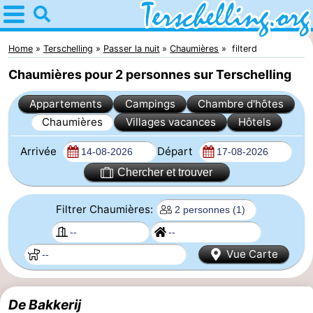
Home
Terschelling
Home
Terschelling
Passer la nuit
Chaumières
filterd
Chaumières pour 2 personnes sur Terschelling
Astuces
Appartements
Campings
Chambre d'hôtes
Avec
Chaumières
Villages vacances
Hôtels
les
Villages
Arrivée
Départ
enfants
Nature
Chercher et trouver
Passer
Filtrer Chaumières:
la
Appartements
Vue Carte
nuit
-
Elements
-
De Bakkerij