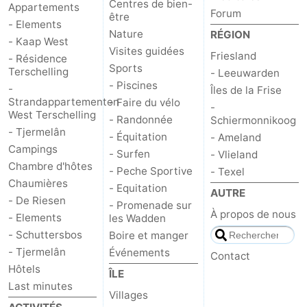
Centres de bien-
Appartements
Forum
être
Forum
- Elements
Nature
RÉGION
- Kaap West
Visites guidées
Route
Friesland
- Résidence
Sports
Terschelling
- Leeuwarden
-
- Piscines
-
Îles de la Frise
Strandappartementen
- Faire du vélo
-
West Terschelling
Stationnement
Saut
- Randonnée
Schiermonnikoog
- Tjermelân
- Équitation
- Ameland
des
Adresses
Campings
- Surfen
- Vlieland
Chambre d'hôtes
- Peche Sportive
- Texel
Wadden
Médicales
Région
Chaumières
- Equitation
AUTRE
- De Riesen
- Promenade sur
Friesland
À propos de nous
- Elements
les Wadden
- Schuttersbos
Boire et manger
-
- Tjermelân
Événements
Contact
Hôtels
Leeuwarden
Îles
ÎLE
Last minutes
Villages
de
-