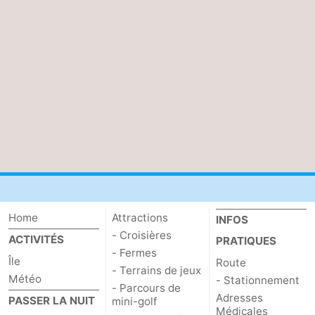
Faire
-
du
Randonnée
-
vélo
Équitation
-
Surfen
-
Peche
-
Sportive
Equitation
-
Promenade
Observation
Home
Attractions
INFOS
- Croisières
ACTIVITÉS
PRATIQUES
sur
des
Boire
- Fermes
Île
Route
- Terrains de jeux
les
phoques
et
Événements
Météo
- Stationnement
- Parcours de
Adresses
PASSER LA NUIT
mini-golf
Wadden
manger
Pratiques
Médicales