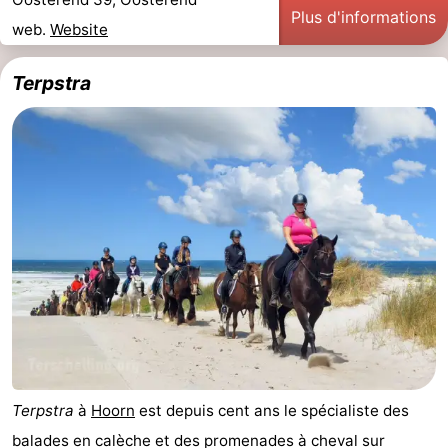
Plus d'informations
Tjermelân
Hôtels
web.
Website
Last
Terpstra
minutes
Plages
Voir
et
Lieux
faire
d'intérêt
-
Musées
-
Monuments
-
Églises
-
Terpstra
à
Hoorn
est depuis cent ans le spécialiste des
Points
Attractions
balades en calèche et des promenades à cheval sur