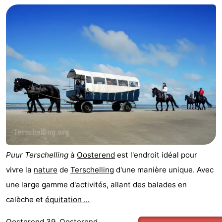
Kaap
-
West
Résidence
-
Terschelling
Strandappartementen
-
West
Tjermelân
Campings
Terschelling
Chambre
d'hôtes
Chaumières
-
Puur Terschelling
à
Oosterend
est l'endroit idéal pour
De
-
vivre la
nature
de
Terschelling
d'une manière unique. Avec
une large gamme d'activités, allant des balades en
Riesen
Elements
-
calèche et
équitation ...
Schuttersbos
-
Oosterend 39, Oosterend