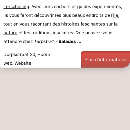
Terschelling
. Avec leurs cochers et guides expérimentés,
de
-
ils vous feront découvrir les plus beaux endroits de l'
île
,
vue
Croisières
-
tout en vous racontant des histoires fascinantes sur la
nature
et les traditions insulaires. Que pouvez-vous
Fermes
-
attendre chez
Terpstra
? -
Balades ...
Terrains
-
Dorpsstraat 20, Hoorn
Plus d'informations
de
Parcours
Centres
web.
Website
jeux
de
de
Nature
mini-
bien-
Visites
golf
être
guidées
Sports
-
Piscines
-