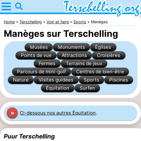
Home
Terschelling
Home
Terschelling
Voir et faire
Sports
Manèges
Manèges sur Terschelling
Astuces
Musées
Monuments
Églises
Avec
Points de vue
Attractions
Croisières
Fermes
Terrains de jeux
les
Villages
Parcours de mini-golf
Centres de bien-être
enfants
Nature
Nature
Visites guidées
Sports
Piscines
Équitation
Surfen
Passer
la
Appartements
»
Ci-dessous nos autres Équitation
.
nuit
-
Elements
-
Puur Terschelling