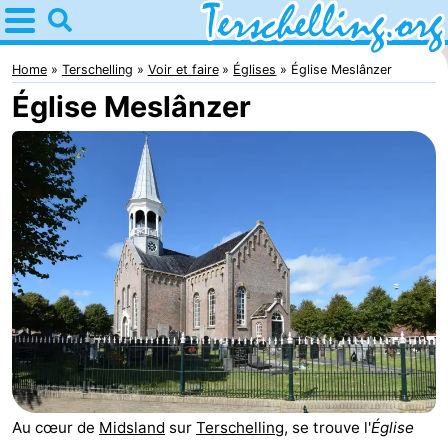
Home
Terschelling
Home
Terschelling
Voir et faire
Églises
Église Meslânzer
Église Meslânzer
Astuces
Avec
les
Villages
enfants
Nature
Passer
la
Appartements
nuit
-
Elements
-
Au cœur de
Midsland
sur
Terschelling
, se trouve l'
Église