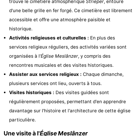
trouve le cimetière atmosphérique
Strieper
, entouré
Tjermelân
Hôtels
d'une belle grille en fer forgé. Ce cimetière est librement
accessible et offre une atmosphère paisible et
Last
historique.
minutes
Plages
Activités religieuses et culturelles :
En plus des
services religieux réguliers, des activités variées sont
Voir
organisées à l'
Église Meslânzer
, y compris des
et
Lieux
rencontres musicales et des visites historiques.
Assister aux services religieux :
Chaque dimanche,
faire
d'intérêt
-
plusieurs services ont lieu, ouverts à tous.
Musées
-
Visites historiques :
Des visites guidées sont
régulièrement proposées, permettant d'en apprendre
Monuments
-
davantage sur l'histoire et l'architecture de cette église
Églises
-
particulière.
Points
Attractions
Une visite à l'
Église Meslânzer