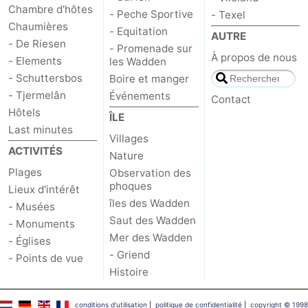
Chambre d'hôtes
- Peche Sportive
- Texel
Chaumières
- Equitation
AUTRE
- De Riesen
- Promenade sur
À propos de nous
- Elements
les Wadden
- Schuttersbos
Boire et manger
- Tjermelân
Événements
Contact
Hôtels
ÎLE
Last minutes
Villages
ACTIVITÉS
Nature
Plages
Observation des
phoques
Lieux d'intérêt
îles des Wadden
- Musées
Saut des Wadden
- Monuments
Mer des Wadden
- Églises
- Griend
- Points de vue
Histoire
conditions d‘utilisation
|
politique de confidentialité
|
copyright © 1998