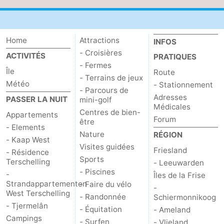
Home
Attractions
INFOS
- Croisières
ACTIVITÉS
PRATIQUES
- Fermes
Île
Route
- Terrains de jeux
Météo
- Stationnement
- Parcours de
Adresses
PASSER LA NUIT
mini-golf
Médicales
Centres de bien-
Appartements
Forum
être
- Elements
Nature
RÉGION
- Kaap West
Visites guidées
Friesland
- Résidence
Sports
Terschelling
- Leeuwarden
- Piscines
-
Îles de la Frise
Strandappartementen
- Faire du vélo
-
West Terschelling
- Randonnée
Schiermonnikoog
- Tjermelân
- Équitation
- Ameland
Campings
- Surfen
- Vlieland