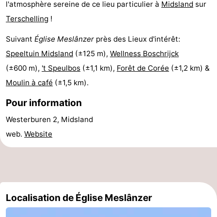
l'atmosphère sereine de ce lieu particulier à
Midsland
sur
Faire
-
Terschelling
!
du
Randonnée
-
Suivant
Église Meslânzer
près des Lieux d'intérêt:
Speeltuin Midsland
(±125 m),
Wellness Boschrijck
vélo
Équitation
-
(±600 m),
't Speulbos
(±1,1 km),
Forêt de Corée
(±1,2 km) &
Surfen
-
Moulin à café
(±1,5 km).
Pour information
Peche
-
Westerburen 2, Midsland
Sportive
Equitation
-
web.
Website
Promenade
Observation
sur
des
Boire
les
phoques
et
Événements
Localisation de Église Meslânzer
Wadden
manger
Pratiques