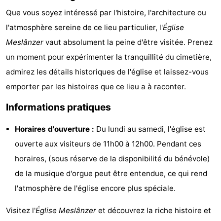
Que vous soyez intéressé par l'histoire, l'architecture ou
de
-
l'atmosphère sereine de ce lieu particulier, l'
Église
vue
Croisières
-
Meslânzer
vaut absolument la peine d'être visitée. Prenez
un moment pour expérimenter la tranquillité du cimetière,
Fermes
-
admirez les détails historiques de l'église et laissez-vous
Terrains
-
emporter par les histoires que ce lieu a à raconter.
de
Parcours
Centres
Informations pratiques
jeux
de
de
Nature
Horaires d'ouverture :
Du lundi au samedi, l'église est
ouverte aux visiteurs de 11h00 à 12h00. Pendant ces
mini-
bien-
Visites
horaires, (sous réserve de la disponibilité du bénévole)
golf
être
guidées
Sports
de la musique d'orgue peut être entendue, ce qui rend
l'atmosphère de l'église encore plus spéciale.
-
Visitez l'
Église Meslânzer
et découvrez la riche histoire et
Piscines
-