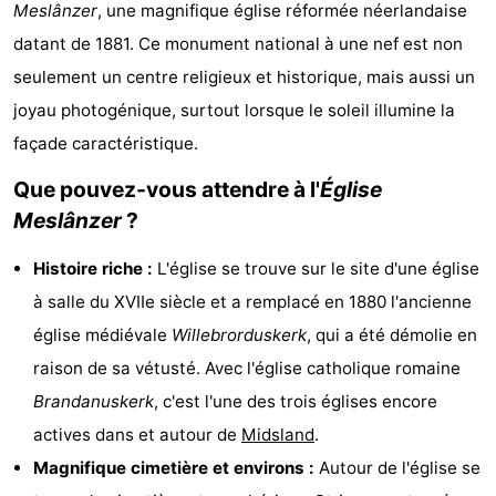
Meslânzer
, une magnifique église réformée néerlandaise
Kaap
-
datant de 1881. Ce monument national à une nef est non
West
Résidence
-
seulement un centre religieux et historique, mais aussi un
joyau photogénique, surtout lorsque le soleil illumine la
Terschelling
Strandappartementen
-
façade caractéristique.
West
Tjermelân
Campings
Que pouvez-vous attendre à l'
Église
Meslânzer
?
Terschelling
Chambre
Histoire riche :
L'église se trouve sur le site d'une église
d'hôtes
Chaumières
à salle du XVIIe siècle et a remplacé en 1880 l'ancienne
-
église médiévale
Willebrorduskerk
, qui a été démolie en
raison de sa vétusté. Avec l'église catholique romaine
De
-
Brandanuskerk
, c'est l'une des trois églises encore
Riesen
Elements
-
actives dans et autour de
Midsland
.
Magnifique cimetière et environs :
Autour de l'église se
Schuttersbos
-