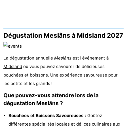
Kaap
-
West
Résidence
-
Terschelling
Strandappartementen
-
Dégustation Meslâns à Midsland 2027
West
Tjermelân
Campings
La dégustation annuelle
Terschelling
Chambre
Meslâns
est l'événement à
Midsland
où vous pouvez savourer de délicieuses
d'hôtes
Chaumières
bouchées et boissons. Une expérience savoureuse pour
les petits et les grands !
-
Que pouvez-vous attendre lors de la
De
-
dégustation Meslâns ?
Riesen
Elements
-
Bouchées et Boissons Savoureuses :
Goûtez
Schuttersbos
-
différentes spécialités locales et délices culinaires aux