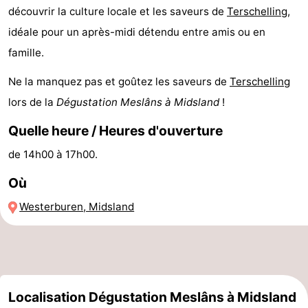
découvrir la culture locale et les saveurs de
Terschelling
,
de
-
idéale pour un après-midi détendu entre amis ou en
vue
Croisières
-
famille.
Fermes
-
Ne la manquez pas et goûtez les saveurs de
Terschelling
lors de la
Dégustation Meslâns à Midsland
!
Terrains
-
Quelle heure / Heures d'ouverture
de
Parcours
Centres
de 14h00 à 17h00.
jeux
de
de
Nature
Où
mini-
bien-
Visites
Westerburen, Midsland
golf
être
guidées
Sports
-
Localisation Dégustation Meslâns à Midsland
Piscines
-