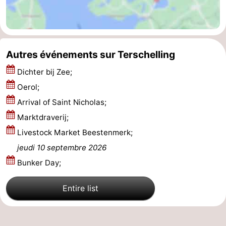
Forum
Route
Autres événements sur Terschelling
-
Dichter bij Zee;
Stationnement
Saut
Oerol;
Arrival of Saint Nicholas;
des
Adresses
Marktdraverij;
Wadden
Médicales
Région
Livestock Market Beestenmerk;
jeudi 10 septembre 2026
Friesland
Bunker Day;
-
Entire list
Leeuwarden
Îles
de
-