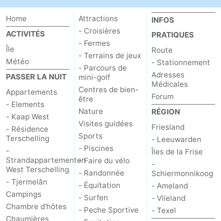
Home
Attractions
INFOS
- Croisières
ACTIVITÉS
PRATIQUES
- Fermes
Île
Route
- Terrains de jeux
Météo
- Stationnement
- Parcours de
Adresses
PASSER LA NUIT
mini-golf
Médicales
Centres de bien-
Appartements
Forum
être
- Elements
Nature
RÉGION
- Kaap West
Visites guidées
Friesland
- Résidence
Sports
Terschelling
- Leeuwarden
- Piscines
-
Îles de la Frise
Strandappartementen
- Faire du vélo
-
West Terschelling
- Randonnée
Schiermonnikoog
- Tjermelân
- Équitation
- Ameland
Campings
- Surfen
- Vlieland
Chambre d'hôtes
- Peche Sportive
- Texel
Chaumières