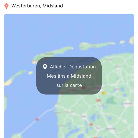
Westerburen, Midsland
Faire
-
du
Randonnée
-
vélo
Équitation
-
Surfen
-
Peche
-
Afficher Dégustation
Meslâns à Midsland
Sportive
Equitation
-
sur la carte
Promenade
Observation
sur
des
Boire
les
phoques
et
Événements
Wadden
manger
Pratiques