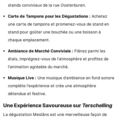
stands conviviaux de la rue
Oosterburen
.
Tjermelân
Hôtels
Carte de Tampons pour les Dégustations :
Achetez
Last
une carte de tampons et promenez-vous de stand en
minutes
Plages
stand pour goûter une bouchée ou une boisson à
chaque emplacement.
Voir
Ambiance de Marché Conviviale :
Flânez parmi les
et
Lieux
étals, imprégnez-vous de l'atmosphère et profitez de
faire
d'intérêt
-
l'animation agréable du marché.
Musique Live :
Une musique d'ambiance en fond sonore
Musées
-
complète l'expérience et crée une atmosphère
Monuments
-
détendue et festive.
Églises
-
Une Expérience Savoureuse sur
Terschelling
Points
Attractions
La dégustation Meslâns est une merveilleuse façon de