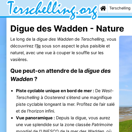
Terschelling
Digue des Wadden - Nature
Le long de la
digue des Wadden
de
Terschelling
, vous
découvrirez l’
île
sous son aspect le plus paisible et
naturel, avec une vue à couper le souffle sur les
vasières.
Que peut-on attendre de la
digue des
Wadden
?
Piste cyclable unique en bord de mer :
De
West-
Terschelling
à
Oosterend
s’étend une magnifique
piste cyclable longeant la mer. Profitez de l’air salé
et de l’horizon infini.
Vue panoramique :
Depuis la digue, vous aurez
une vue splendide sur la zone classée
Patrimoine
mondial de l’UNESCO de la mer des Wadden
, où