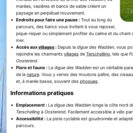
marées, vasières et bancs de sable créent un
paysage en perpétuel mouvement.
Endroits pour faire une pause :
Tout au long du
parcours, des bancs vous invitent à vous reposer,
pique-niquer ou simplement profiter du calme et du chant 
mer.
Accès aux
villages
:
Depuis la
digue des Wadden
, vous po
rejoindre les charmants
villages
de
Terschelling
, tels que
F
Oosterend
.
Flore et faune :
La
digue des Wadden
est un véritable par
de la
nature
. Vous y verrez des moutons paître, des oiseaux
et, à marée basse, souvent des
phoques
.
Informations pratiques
Emplacement :
La
digue des Wadden
longe la côte nord de
Terschelling
à
Oosterend
. Facilement accessible à vélo par
Accessibilité :
La piste cyclable est goudronnée et adaptée
parcours.