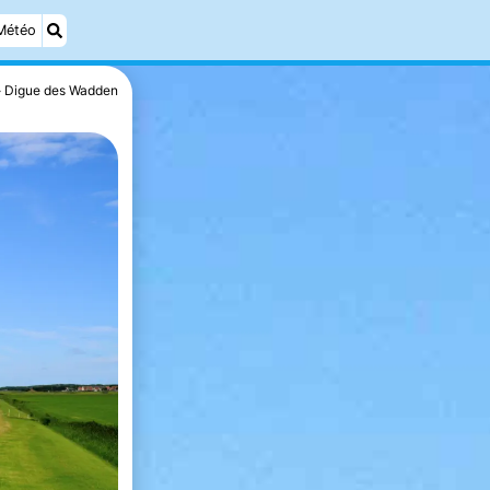
Météo
Digue des Wadden