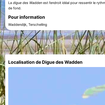
La
digue des Wadden
est l’endroit idéal pour ressentir le rythm
de fond.
Pour information
Waddendijk, Terschelling
Localisation de Digue des Wadden