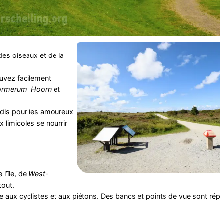
des oiseaux et de la
uvez facilement
ormerum
,
Hoorn
et
adis pour les amoureux
 limicoles se nourrir
 l’
île
, de
West-
tout.
 aux cyclistes et aux piétons. Des bancs et points de vue sont répa