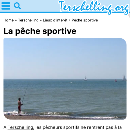
Home
Terschelling
Home
Terschelling
Lieux d'intérêt
Pêche sportive
La pêche sportive
Astuces
Avec
les
Villages
enfants
Nature
Passer
la
Appartements
nuit
-
Elements
-
A
Terschelling
, les pêcheurs sportifs ne rentrent pas à la