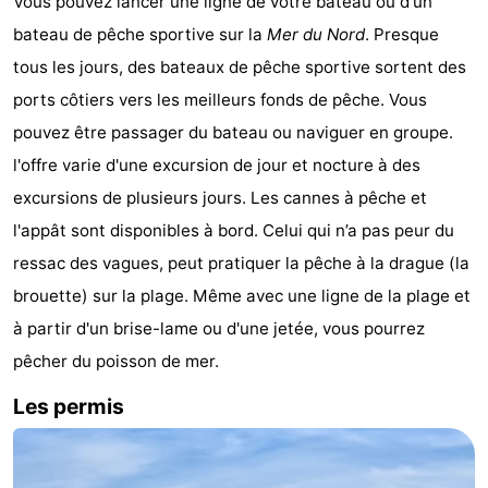
Vous pouvez lancer une ligne de votre bateau ou d'un
Tjermelân
Hôtels
bateau de pêche sportive sur la
Mer du Nord
. Presque
tous les jours, des bateaux de pêche sportive sortent des
Last
ports côtiers vers les meilleurs fonds de pêche. Vous
minutes
Plages
pouvez être passager du bateau ou naviguer en groupe.
l'offre varie d'une excursion de jour et nocture à des
Voir
excursions de plusieurs jours. Les cannes à pêche et
et
Lieux
l'appât sont disponibles à bord. Celui qui n’a pas peur du
ressac des vagues, peut pratiquer la pêche à la drague (la
faire
d'intérêt
-
brouette) sur la plage. Même avec une ligne de la plage et
Musées
-
à partir d'un brise-lame ou d'une jetée, vous pourrez
pêcher du poisson de mer.
Monuments
-
Les permis
Églises
-
Points
Attractions