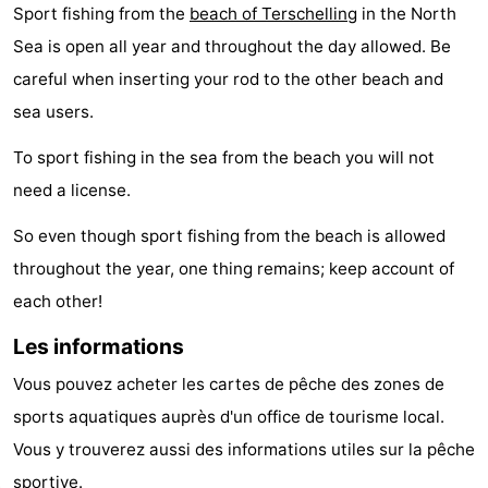
Sport fishing from the
beach of Terschelling
in the North
Forum
Sea is open all year and throughout the day allowed. Be
careful when inserting your rod to the other beach and
Route
sea users.
-
To sport fishing in the sea from the beach you will not
Stationnement
Saut
need a license.
des
Adresses
So even though sport fishing from the beach is allowed
throughout the year, one thing remains; keep account of
Wadden
Médicales
Région
each other!
Friesland
Les informations
-
Vous pouvez acheter les cartes de pêche des zones de
sports aquatiques auprès d'un office de tourisme local.
Leeuwarden
Îles
Vous y trouverez aussi des informations utiles sur la pêche
de
-
sportive.