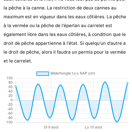
la pêche à la canne. La restriction de deux cannes au
Faire
-
maximum est en vigueur dans les eaux côtières. La pêche
du
Randonnée
-
à la vermée ou la pêche de l'éperlan au carrelet est
également libre dans les eaux côtières, à condition que le
vélo
Équitation
-
droit de pêche appartienne à l'état. Si quelqu'un d'autre a
Surfen
-
le droit de pêche, alors il faudra un permis pour la vermée
et le carrelet.
Peche
-
Sportive
Equitation
-
Promenade
Observation
sur
des
Boire
les
phoques
et
Événements
Wadden
manger
Pratiques