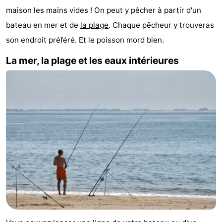
maison les mains vides ! On peut y pêcher à partir d'un
Kaap
-
bateau en mer et de
la plage
. Chaque pêcheur y trouveras
West
Résidence
-
son endroit préféré. Et le poisson mord bien.
Terschelling
Strandappartementen
-
La mer, la plage et les eaux intérieures
West
Tjermelân
Campings
Terschelling
Chambre
d'hôtes
Chaumières
-
De
-
Riesen
Elements
-
Schuttersbos
-