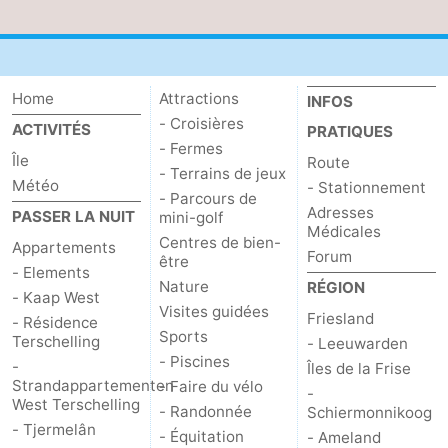
Home
Attractions
INFOS
- Croisières
ACTIVITÉS
PRATIQUES
- Fermes
Île
Route
- Terrains de jeux
Météo
- Stationnement
- Parcours de
Adresses
PASSER LA NUIT
mini-golf
Médicales
Centres de bien-
Appartements
Forum
être
- Elements
Nature
RÉGION
- Kaap West
Visites guidées
Friesland
- Résidence
Sports
Terschelling
- Leeuwarden
- Piscines
-
Îles de la Frise
Strandappartementen
- Faire du vélo
-
West Terschelling
- Randonnée
Schiermonnikoog
- Tjermelân
- Équitation
- Ameland