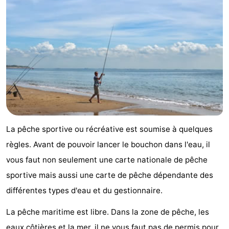
de
-
vue
Croisières
-
Fermes
-
Terrains
-
de
Parcours
Centres
La pêche sportive ou récréative est soumise à quelques
jeux
de
de
Nature
règles. Avant de pouvoir lancer le bouchon dans l'eau, il
mini-
bien-
Visites
vous faut non seulement une carte nationale de pêche
sportive mais aussi une carte de pêche dépendante des
golf
être
guidées
Sports
différentes types d'eau et du gestionnaire.
-
La pêche maritime est libre. Dans la zone de pêche, les
Piscines
-
eaux côtières et la mer, il ne vous faut pas de permis pour