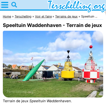
Home
Terschelling
Home
Terschelling
Voir et faire
Terrains de jeux
Speeltuin ...
Speeltuin Waddenhaven - Terrain de jeux
Astuces
Avec
les
Villages
enfants
Nature
Passer
la
Appartements
nuit
-
Terrain de jeux
Speeltuin Waddenhaven
.
Elements
-