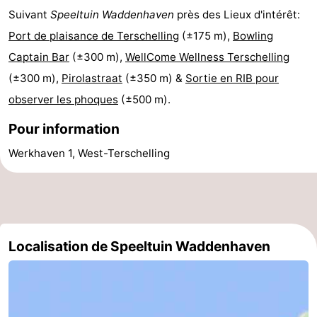
Suivant
Speeltuin Waddenhaven
près des Lieux d'intérêt:
Kaap
-
Port de plaisance de Terschelling
(±175 m),
Bowling
West
Résidence
-
Captain Bar
(±300 m),
WellCome Wellness Terschelling
(±300 m),
Pirolastraat
(±350 m) &
Sortie en RIB pour
Terschelling
Strandappartementen
-
observer les phoques
(±500 m).
West
Tjermelân
Campings
Pour information
Terschelling
Chambre
Werkhaven 1, West-Terschelling
d'hôtes
Chaumières
-
De
-
Localisation de Speeltuin Waddenhaven
Riesen
Elements
-
Schuttersbos
-