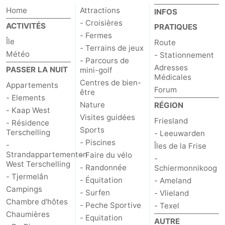
Home
Attractions
INFOS
Faire
-
- Croisières
ACTIVITÉS
PRATIQUES
- Fermes
du
Randonnée
-
Île
Route
- Terrains de jeux
Météo
- Stationnement
vélo
Équitation
-
- Parcours de
Adresses
PASSER LA NUIT
mini-golf
Médicales
Centres de bien-
Surfen
-
Appartements
Forum
être
- Elements
Nature
RÉGION
Peche
-
- Kaap West
Visites guidées
Friesland
- Résidence
Sportive
Equitation
-
Sports
Terschelling
- Leeuwarden
- Piscines
-
Îles de la Frise
Promenade
Observation
Strandappartementen
- Faire du vélo
-
West Terschelling
- Randonnée
Schiermonnikoog
sur
des
Boire
- Tjermelân
- Équitation
- Ameland
Campings
- Surfen
- Vlieland
les
phoques
et
Événements
Chambre d'hôtes
- Peche Sportive
- Texel
Chaumières
- Equitation
Wadden
manger
Pratiques
AUTRE