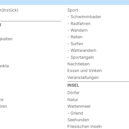
rühstück)
Sport
- Schwimmbader
- Radfahren
N
- Wandern
- Reiten
keiten
- Surfen
- Wattwandern
- Sportangeln
Nachtleben
unkte
Essen und trinken
Veranstaltungen
INSEL
Dörfer
ze
Natur
tren
Wattenmeer
- Griend
Seehunden
Friesischen Inseln