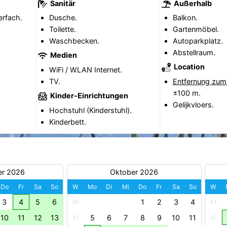
Sanitär
Außerhalb
erfach.
Dusche.
Balkon.
Toilette.
Gartenmöbel.
Waschbecken.
Autoparkplatz.
Abstellraum.
Medien
Location
WiFi / WLAN Internet.
TV.
Entfernung zum
±100 m.
Kinder-Einrichtungen
Gelijkvloers.
Hochstuhl (Kinderstuhl).
Kinderbett.
er 2026
Oktober 2026
Do
Fr
Sa
So
W
Mo
Di
Mi
Do
Fr
Sa
So
W
3
4
5
6
1
2
3
4
40
44
10
11
12
13
5
6
7
8
9
10
11
41
45