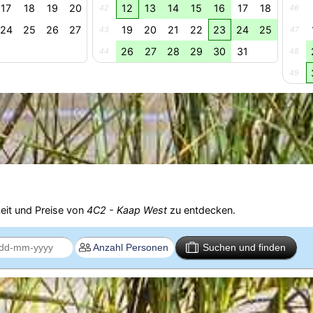
17
18
19
20
12
13
14
15
16
17
18
42
46
24
25
26
27
19
20
21
22
23
24
25
43
47
26
27
28
29
30
31
44
48
49
eit und Preise von
4C2 - Kaap West
zu entdecken.
Suchen und finden