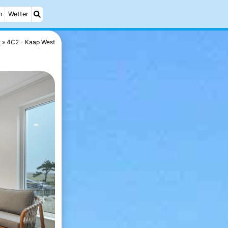
n
Wetter
t
4C2 - Kaap West