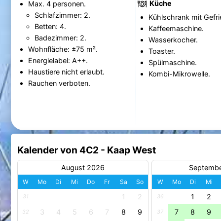
Küche
Max. 4 personen.
Schlafzimmer: 2.
Kühlschrank mit Gefri
Betten: 4.
Kaffeemaschine.
Badezimmer: 2.
Wasserkocher.
Wohnfläche: ±75 m².
Toaster.
Energielabel: A++.
Spülmaschine.
Haustiere nicht erlaubt.
Kombi-Mikrowelle.
Rauchen verboten.
Kalender von 4C2 - Kaap West
August 2026
Septemb
W
Mo
Di
Mi
Do
Fr
Sa
So
W
Mo
Di
Mi
1
2
1
2
31
36
3
4
5
6
7
8
9
7
8
9
32
37