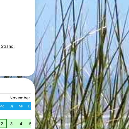
 Strand:
November 2026
Dezember 2026
Mo
Di
Mi
Do
Fr
Sa
So
W
Mo
Di
Mi
Do
Fr
S
1
1
2
3
4
49
2
3
4
5
6
7
8
7
8
9
10
11
1
50