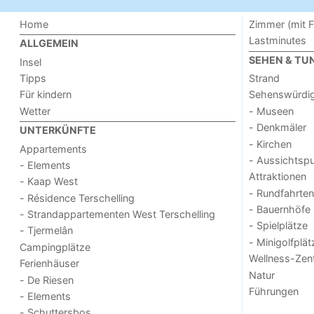
Home
Zimmer (mit F
Lastminutes
ALLGEMEIN
SEHEN & TU
Insel
Tipps
Strand
Für kindern
Sehenswürdig
Wetter
- Museen
- Denkmäler
UNTERKÜNFTE
- Kirchen
Appartements
- Aussichtsp
- Elements
Attraktionen
- Kaap West
- Rundfahrten
- Résidence Terschelling
- Bauernhöfe
- Strandappartementen West Terschelling
- Spielplätze
- Tjermelân
- Minigolfplät
Campingplätze
Wellness-Zen
Ferienhäuser
Natur
- De Riesen
Führungen
- Elements
- Schuttersbos