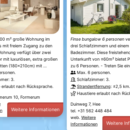
100 m² große Wohnung im
Finse bungalow 6 personen
ve
 mit freiem Zugang zu den
drei Schlafzimmern und einem
Wohnung verfügt über zwei
Badezimmer. Diese freistehen
 mit luxuriösen, extra großen
Unterkunft von ±60m² bietet Pl
ten (180x210cm) mit ...
zu 6 Personen. - Treten Sie ein 
ersonen.
Max. 6 personen.
mmer: 3.
Schlafzimmer: 3.
e erlaubt nach Rücksprache.
Strandentfernung
: ±2,5 km
Haustiere erlaubt nach Rü
merum 10, Formerum
e
Duinweg 7, Hee
Weitere Informationen
en
tel. +31 562 448 484
web.
Weitere
Weitere In
Informationen