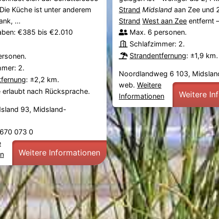
 Die Küche ist unter anderem
Strand
Midsland
aan Zee und 
nk, ...
Strand
West aan Zee
entfernt – 
aben: €385 bis €2.010
Max. 6 personen.
Schlafzimmer: 2.
Strandentfernung
: ±1,9 km.
ersonen.
mmer: 2.
Noordlandweg 6 103, Midslan
tfernung
: ±2,2 km.
web.
Weitere
e erlaubt nach Rücksprache.
Weitere In
Informationen
sland 93, Midsland-
0 670 073 0
e
Weitere Informationen
en