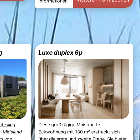
Informationen
g
Luxe duplex 6p
chelling
Diese großzügige Maisonette-
in
Midsland
Eckwohnung mit 130 m² erstreckt sich
km von
über die erste und zweite Etage. Sie bietet