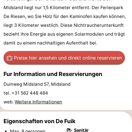
Midsland
liegt nur 1,5 Kilometer entfernt. Der Ferienpark
-
De Riesen, wo Sie Holz für den Kaminofen kaufen können,
Rundfahrten
-
liegt 3 Kilometer westlich. Diese Nichtraucherunterkunft
bezieht ihre Energie aus eigenen Solarmodulen und trägt
Bauernhöfe
-
damit zu einem nachhaltigen Aufenthalt bei.
Spielplätze
-
Preise hier ansehen
und direkt online reservieren
Minigolfplätze
Wellness-
Fur Information und Reservierungen
Zentren
Natur
Duinweg Midsland 57, Midsland
Führungen
tel. +31 562 448 484
Sport
web.
Weitere Informationen
-
Eigenschaften von De Fuik
Schwimmbader
-
Sanitär
Max. 8 personen.