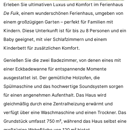
Erleben Sie ultimativen Luxus und Komfort im Ferienhaus
Elements
-
De Fuik
, einem wunderschönen Ferienhaus, umgeben von
Kaap
-
einem großzügigen Garten – perfekt für Familien mit
Kindern. Diese Unterkunft ist für bis zu 8 Personen und ein
West
Résidence
-
Baby geeignet, mit vier Schlafzimmern und einem
Terschelling
Strandappartementen
-
Kinderbett für zusätzlichen Komfort.
West
Tjermelân
Campingplätze
Genießen Sie die zwei Badezimmer, von denen eines mit
einer Eckbadewanne für entspannende Momente
Terschelling
Ferienhäuser
ausgestattet ist. Der gemütliche Holzofen, die
-
Spülmaschine und das hochwertige Soundsystem sorgen
für einen angenehmen Aufenthalt. Das Haus wird
De
-
gleichmäßig durch eine Zentralheizung erwärmt und
Riesen
Elements
-
verfügt über eine Waschmaschine und einen Trockner. Das
Grundstück umfasst 750 m², während das Haus selbst eine
Schuttersbos
-
großzügige Wohnfläche von 120 m² bietet.