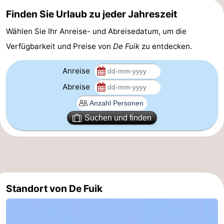
Finden Sie Urlaub zu jeder Jahreszeit
-
Wählen Sie Ihr Anreise- und Abreisedatum, um die
Schiermonnikoog
-
Verfügbarkeit und Preise von
De Fuik
zu entdecken.
Ameland
-
Anreise
Vlieland
-
Abreise
Texel
Wetter
Suchen und finden
Kontakt
Standort von De Fuik