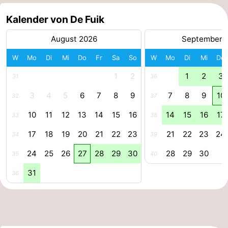
Forum
Kalender von De Fuik
August 2026
September 
Route
W
Mo
Di
Mi
Do
Fr
Sa
So
W
Mo
Di
Mi
Do
Parken
1
2
1
2
3
31
36
Inselhüpfen
3
4
5
6
7
8
9
7
8
9
10
32
37
Reisebuchshop
10
11
12
13
14
15
16
14
15
16
17
33
38
Medizin
17
18
19
20
21
22
23
21
22
23
24
34
39
24
25
26
27
28
29
30
28
29
30
Adressen
Region
35
40
31
36
Friesland
-
Leeuwarden
Watteninseln