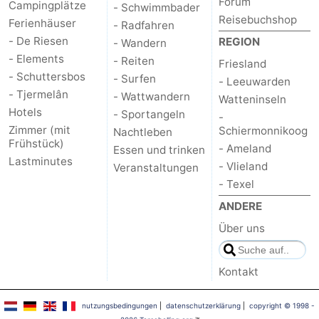
Forum
Campingplätze
- Schwimmbader
Reisebuchshop
Ferienhäuser
- Radfahren
- De Riesen
REGION
- Wandern
- Elements
- Reiten
Friesland
- Schuttersbos
- Surfen
- Leeuwarden
- Tjermelân
- Wattwandern
Watteninseln
Hotels
- Sportangeln
-
Zimmer (mit
Schiermonnikoog
Nachtleben
Frühstück)
- Ameland
Essen und trinken
Lastminutes
- Vlieland
Veranstaltungen
- Texel
ANDERE
Über uns
Kontakt
nutzungsbedingungen
|
datenschutzerklärung
|
copyright © 1998 -