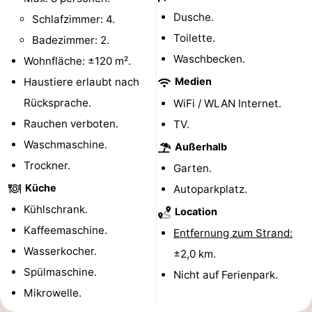
Dusche.
Schlafzimmer: 4.
Radfahren
-
Toilette.
Badezimmer: 2.
Wandern
-
Waschbecken.
Wohnfläche: ±120 m².
Haustiere erlaubt nach
Medien
Reiten
-
Rücksprache.
WiFi / WLAN Internet.
Surfen
-
Rauchen verboten.
TV.
Waschmaschine.
Wattwandern
-
Außerhalb
Trockner.
Garten.
Sportangeln
Seehunden
Küche
Autoparkplatz.
Nachtleben
Kühlschrank.
Location
Kaffeemaschine.
Entfernung zum Strand:
Essen
Wasserkocher.
±2,0 km.
und
Veranstaltungen
Spülmaschine.
Nicht auf Ferienpark.
Mikrowelle.
trinken
Praktisch