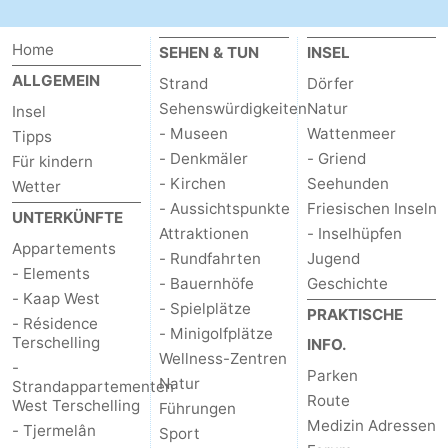
Home
SEHEN & TUN
INSEL
ALLGEMEIN
Strand
Dörfer
Sehenswürdigkeiten
Natur
Insel
- Museen
Wattenmeer
Tipps
- Denkmäler
- Griend
Für kindern
- Kirchen
Seehunden
Wetter
- Aussichtspunkte
Friesischen Inseln
UNTERKÜNFTE
Attraktionen
- Inselhüpfen
Appartements
- Rundfahrten
Jugend
- Elements
- Bauernhöfe
Geschichte
- Kaap West
- Spielplätze
PRAKTISCHE
- Résidence
- Minigolfplätze
Terschelling
INFO.
Wellness-Zentren
-
Parken
Natur
Strandappartementen
Route
West Terschelling
Führungen
Medizin Adressen
- Tjermelân
Sport