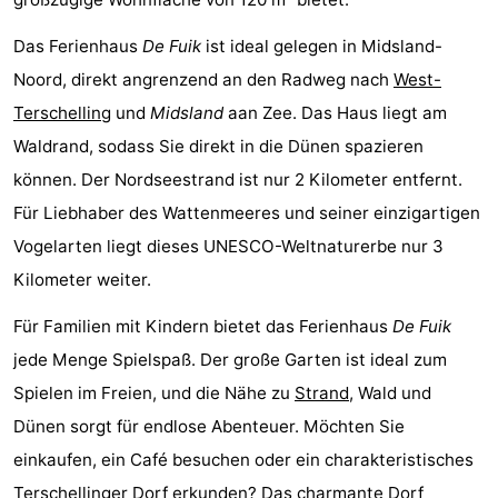
Tjermelân
Hotels
Das Ferienhaus
De Fuik
ist ideal gelegen in Midsland-
Zimmer
Noord, direkt angrenzend an den Radweg nach
West-
Terschelling
und
Midsland
aan Zee. Das Haus liegt am
(mit
Lastminutes
Waldrand, sodass Sie direkt in die Dünen spazieren
Frühstück)
Strand
können. Der Nordseestrand ist nur 2 Kilometer entfernt.
Für Liebhaber des Wattenmeeres und seiner einzigartigen
Sehen
Vogelarten liegt dieses UNESCO-Weltnaturerbe nur 3
&
-
Kilometer weiter.
Für Familien mit Kindern bietet das Ferienhaus
De Fuik
tun
Museen
-
jede Menge Spielspaß. Der große Garten ist ideal zum
Denkmäler
-
Spielen im Freien, und die Nähe zu
Strand
, Wald und
Dünen sorgt für endlose Abenteuer. Möchten Sie
Kirchen
-
einkaufen, ein Café besuchen oder ein charakteristisches
Aussichtspunkte
Attraktionen
Terschellinger Dorf erkunden? Das charmante Dorf