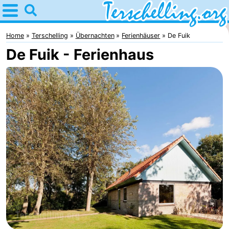
Home
Terschelling
Home
Terschelling
Übernachten
Ferienhäuser
De Fuik
De Fuik - Ferienhaus
Tipps
Für
kindern
Dörfer
Natur
Jugend
Übernachten
Appartements
-