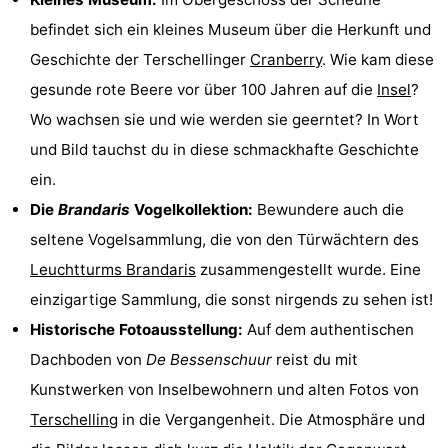
Tjermelân
Hotels
befindet sich ein kleines Museum über die Herkunft und
Geschichte der Terschellinger
Cranberry
. Wie kam diese
Zimmer
gesunde rote Beere vor über 100 Jahren auf die
Insel
?
(mit
Lastminutes
Wo wachsen sie und wie werden sie geerntet? In Wort
und Bild tauchst du in diese schmackhafte Geschichte
Frühstück)
Strand
ein.
Sehen
Die
Brandaris
Vogelkollektion:
Bewundere auch die
seltene Vogelsammlung, die von den Türwächtern des
&
-
Leuchtturms Brandaris
zusammengestellt wurde. Eine
tun
Museen
-
einzigartige Sammlung, die sonst nirgends zu sehen ist!
Historische Fotoausstellung:
Auf dem authentischen
Denkmäler
-
Dachboden von
De Bessenschuur
reist du mit
Kirchen
-
Kunstwerken von Inselbewohnern und alten Fotos von
Terschelling
in die Vergangenheit. Die Atmosphäre und
Aussichtspunkte
Attraktionen