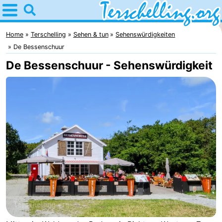
Home
Terschelling
Home
Terschelling
Sehen & tun
Sehenswürdigkeiten
De Bessenschuur
Tipps
De Bessenschuur - Sehenswürdigkeit
Für
kindern
Dörfer
Natur
Jugend
Übernachten
Appartements
-