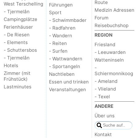
Route
West Terschelling
Führungen
Medizin Adressen
- Tjermelân
Sport
Forum
Campingplätze
- Schwimmbader
Reisebuchshop
Ferienhäuser
- Radfahren
- De Riesen
REGION
- Wandern
- Elements
- Reiten
Friesland
- Schuttersbos
- Surfen
- Leeuwarden
- Tjermelân
- Wattwandern
Watteninseln
Hotels
- Sportangeln
-
Zimmer (mit
Schiermonnikoog
Nachtleben
Frühstück)
- Ameland
Essen und trinken
Lastminutes
- Vlieland
Veranstaltungen
- Texel
ANDERE
Über uns
Kontakt