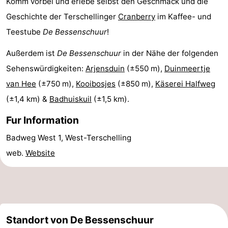
Komm vorbei und erlebe selbst den Geschmack und die
Forum
Geschichte der Terschellinger
Cranberry
im Kaffee- und
Teestube
De Bessenschuur
!
Route
Außerdem ist
De Bessenschuur
in der Nähe der folgenden
Parken
Sehenswürdigkeiten:
Arjensduin
(±550 m),
Duinmeertje
van Hee
(±750 m),
Kooibosjes
(±850 m),
Käserei Halfweg
Inselhüpfen
(±1,4 km) &
Badhuiskuil
(±1,5 km).
Reisebuchshop
Fur Information
Medizin
Badweg West 1, West-Terschelling
web.
Website
Adressen
Region
Friesland
-
Standort von De Bessenschuur
Leeuwarden
Watteninseln