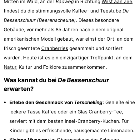
Mitten im Wald, an der
Badweg
in Richtung
West aan Zee
,
Elements
-
findest du die stimmungsvolle Kaffee- und Teestube
De
Bessenschuur (Beerenscheune)
. Dieses besondere
Kaap
-
Gebäude, vor mehr als 85 Jahren nach einem original
West
Résidence
-
amerikanischen Modell gebaut, war einst der Ort, an dem
frisch geerntete
Cranberries
gesammelt und sortiert
Terschelling
Strandappartementen
-
wurden. Heute ist es ein einzigartiger Treffpunkt, an dem
West
Tjermelân
Campingplätze
Natur
, Kultur und Folklore zusammenkommen.
Terschelling
Ferienhäuser
Was kannst du bei
De Bessenschuur
erwarten?
-
Erlebe den Geschmack von
Terschelling
:
Genieße eine
De
-
leckere Tasse Kaffee oder ein Glas Cranberry-Tee,
Riesen
Elements
-
serviert mit dem besten Insel-Cranberry-Kuchen. Für
Kinder gibt es erfrischende, hausgemachte Limonaden.
Schuttersbos
-
Kleines Museum:
Im Obergeschoss der Scheune