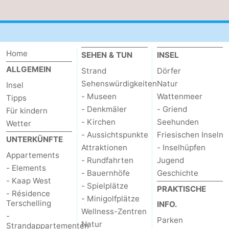
Home
SEHEN & TUN
INSEL
ALLGEMEIN
Strand
Dörfer
Sehenswürdigkeiten
Natur
Insel
- Museen
Wattenmeer
Tipps
- Denkmäler
- Griend
Für kindern
- Kirchen
Seehunden
Wetter
- Aussichtspunkte
Friesischen Inseln
UNTERKÜNFTE
Attraktionen
- Inselhüpfen
Appartements
- Rundfahrten
Jugend
- Elements
- Bauernhöfe
Geschichte
- Kaap West
- Spielplätze
PRAKTISCHE
- Résidence
- Minigolfplätze
Terschelling
INFO.
Wellness-Zentren
-
Parken
Natur
Strandappartementen