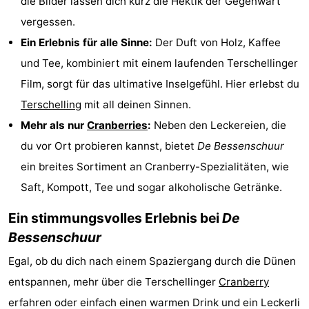
die Bilder lassen dich kurz die Hektik der Gegenwart
-
vergessen.
Ein Erlebnis für alle Sinne:
Der Duft von Holz, Kaffee
Rundfahrten
-
und Tee, kombiniert mit einem laufenden Terschellinger
Bauernhöfe
-
Film, sorgt für das ultimative Inselgefühl. Hier erlebst du
Terschelling
mit all deinen Sinnen.
Spielplätze
-
Mehr als nur
Cranberries
:
Neben den Leckereien, die
Minigolfplätze
Wellness-
du vor Ort probieren kannst, bietet
De Bessenschuur
ein breites Sortiment an Cranberry-Spezialitäten, wie
Zentren
Natur
Saft, Kompott, Tee und sogar alkoholische Getränke.
Führungen
Ein stimmungsvolles Erlebnis bei
De
Bessenschuur
Sport
Egal, ob du dich nach einem Spaziergang durch die Dünen
-
entspannen, mehr über die Terschellinger
Cranberry
Schwimmbader
-
erfahren oder einfach einen warmen Drink und ein Leckerli