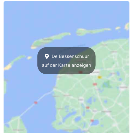
-
Schiermonnikoog
-
Ameland
-
Vlieland
-
De Bessenschuur
Texel
Wetter
auf der Karte anzeigen
Kontakt