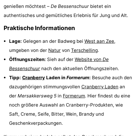
genießen möchtest –
De Bessenschuur
bietet ein
Radfahren
-
authentisches und gemütliches Erlebnis für Jung und Alt.
Wandern
-
Praktische Informationen
Reiten
-
Lage:
Gelegen an der Badweg bei
West aan Zee
,
Surfen
-
umgeben von der
Natur
von
Terschelling
.
Öffnungszeiten:
Sieh auf der
Website von
De
Wattwandern
-
Bessenschuur
nach den aktuellen Öffnungszeiten.
Sportangeln
Seehunden
Tipp:
Cranberry
Laden in
Formerum
:
Besuche auch den
dazugehörigen stimmungsvollen
Cranberry Laden
an
Nachtleben
der
Mersakkersweg 5
in
Formerum
. Hier findest du eine
Essen
noch größere Auswahl an Cranberry-Produkten, wie
Saft, Creme, Seife, Bitter, Wein, Brandy und
und
Veranstaltungen
Geschenkverpackungen.
trinken
Praktisch