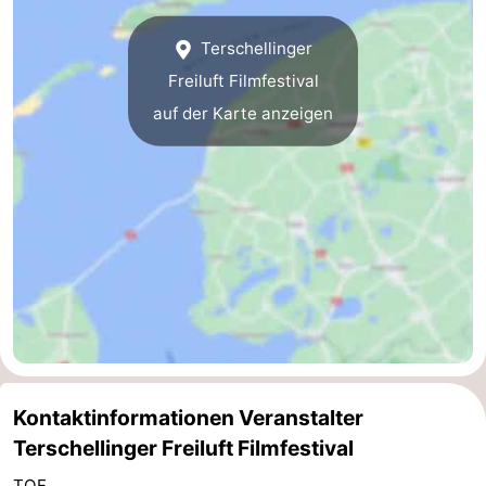
Forum
Terschellinger
Freiluft Filmfestival
Route
auf der Karte anzeigen
Parken
Inselhüpfen
Reisebuchshop
Medizin
Adressen
Region
Friesland
Kontaktinformationen Veranstalter
-
Terschellinger Freiluft Filmfestival
Leeuwarden
Watteninseln
TOF