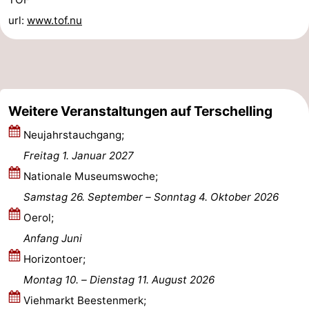
url:
www.tof.nu
-
Schiermonnikoog
-
Ameland
-
Weitere Veranstaltungen auf Terschelling
Vlieland
-
Neujahrstauchgang;
Texel
Wetter
Freitag 1. Januar 2027
Nationale Museumswoche;
Kontakt
Samstag 26. September
–
Sonntag 4. Oktober 2026
Oerol;
Anfang Juni
Horizontoer;
Montag 10.
–
Dienstag 11. August 2026
Viehmarkt Beestenmerk;