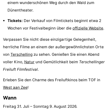
einem wunderschönen Weg durch den Wald zum
-
Dünentheater.
Rundfahrten
-
Tickets:
Der Verkauf von Filmtickets beginnt etwa 2
Wochen vor Festivalbeginn über die
offizielle Website
.
Bauernhöfe
-
Verpassen Sie nicht diese einzigartige Gelegenheit,
Spielplätze
-
herrliche Filme an einem der außergewöhnlichsten Orte
Minigolfplätze
Wellness-
von
Terschelling
zu sehen. Genießen Sie einen Abend
voller Kino,
Natur
und Gemütlichkeit beim
Terschellinger
Zentren
Natur
Freiluft Filmfestival
.
Führungen
Erleben Sie den Charme des Freiluftkinos beim TOF in
Sport
West aan Zee
!
Wann
-
Freitag 31. Juli
–
Sonntag 9. August 2026
.
Schwimmbader
-