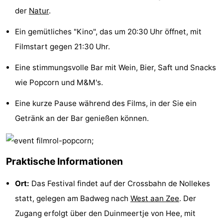
der
Natur
.
Tjermelân
Hotels
Ein gemütliches "Kino", das um 20:30 Uhr öffnet, mit
Zimmer
Filmstart gegen 21:30 Uhr.
(mit
Lastminutes
Eine stimmungsvolle Bar mit Wein, Bier, Saft und Snacks
Frühstück)
Strand
wie Popcorn und M&M's.
Sehen
Eine kurze Pause während des Films, in der Sie ein
Getränk an der Bar genießen können.
&
-
tun
Museen
-
Praktische Informationen
Denkmäler
-
Ort:
Das Festival findet auf der Crossbahn de Nollekes
Kirchen
-
statt, gelegen am Badweg nach
West aan Zee
. Der
Zugang erfolgt über den Duinmeertje von Hee, mit
Aussichtspunkte
Attraktionen