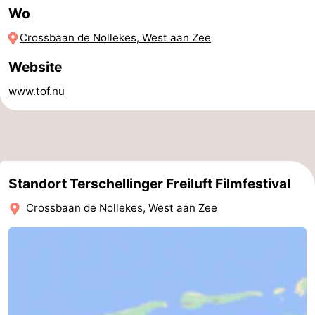
Wo
Radfahren
-
Crossbaan de Nollekes, West aan Zee
Wandern
-
Website
Reiten
-
www.tof.nu
Surfen
-
Wattwandern
-
Sportangeln
Seehunden
Standort Terschellinger Freiluft Filmfestival
Crossbaan de Nollekes, West aan Zee
Nachtleben
Essen
und
Veranstaltungen
trinken
Praktisch