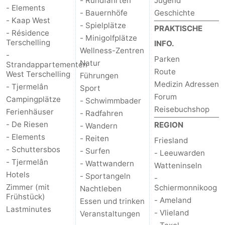
- Rundfahrten
Jugend
- Elements
- Bauernhöfe
Geschichte
- Kaap West
- Spielplätze
PRAKTISCHE
- Résidence
- Minigolfplätze
Terschelling
INFO.
Wellness-Zentren
-
Parken
Natur
Strandappartementen
Route
West Terschelling
Führungen
Medizin Adressen
- Tjermelân
Sport
Forum
Campingplätze
- Schwimmbader
Reisebuchshop
Ferienhäuser
- Radfahren
- De Riesen
REGION
- Wandern
- Elements
- Reiten
Friesland
- Schuttersbos
- Surfen
- Leeuwarden
- Tjermelân
- Wattwandern
Watteninseln
Hotels
- Sportangeln
-
Zimmer (mit
Schiermonnikoog
Nachtleben
Frühstück)
- Ameland
Essen und trinken
Lastminutes
- Vlieland
Veranstaltungen