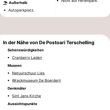
Nicht auf Ferienpark.
Außerhalb
Tjermelân
Hotels
Autoparkplatz.
Zimmer
(mit
Lastminutes
Frühstück)
Strand
In der Nähe von De Postoari Terschelling
Sehenswürdigkeiten
Sehen
Cranberry Laden
&
-
Museen
tun
Museen
-
Natuurschuur Lies
Wrackmuseum De Boerderij
Denkmäler
-
Denkmäler
Kirchen
-
Sint Jans Kirche
Aussichtspunkte
Aussichtspunkte
Attraktionen