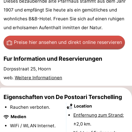
Dieses bezaubernde alte Pfarrhaus stammt aus dem Jahr
Elements
-
1907 und empfängt Sie heute als ein gemütliches und
wohnliches B&B-Hotel. Freuen Sie sich auf einen ruhigen
Kaap
-
und erholsamen Aufenthalt inmitten der Natur.
West
Résidence
-
Preise hier ansehen
und direkt online reservieren
Terschelling
Strandappartementen
-
Fur Information und Reservierungen
West
Tjermelân
Campingplätze
Dorpsstraat 25, Hoorn
Terschelling
Ferienhäuser
web.
Weitere Informationen
-
Eigenschaften von De Postoari Terschelling
De
-
Location
Rauchen verboten.
Riesen
Elements
-
Entfernung zum Strand:
Medien
±2,0 km.
WiFi / WLAN Internet.
Schuttersbos
-