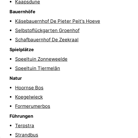
Kaapsdune
-
Bauernhöfe
Käsebauernhof De Pieter Peit's Hoeve
Rundfahrten
-
Selbstpflückgarten Groenhof
Bauernhöfe
-
Schafbauernhof De Zeekraal
Spielplätze
Spielplätze
-
Speeltuin Zonneweelde
Minigolfplätze
Wellness-
Speeltuin Tjermelân
Zentren
Natur
Natur
Hoornse Bos
Führungen
Koegelwieck
Sport
Formerumerbos
Führungen
-
Terpstra
Schwimmbader
-
Strandbus