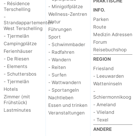
PRAKTISCHE
- Résidence
- Minigolfplätze
Terschelling
INFO.
Wellness-Zentren
-
Parken
Natur
Strandappartementen
Route
West Terschelling
Führungen
Medizin Adressen
- Tjermelân
Sport
Forum
Campingplätze
- Schwimmbader
Reisebuchshop
Ferienhäuser
- Radfahren
- De Riesen
REGION
- Wandern
- Elements
- Reiten
Friesland
- Schuttersbos
- Surfen
- Leeuwarden
- Tjermelân
- Wattwandern
Watteninseln
Hotels
- Sportangeln
-
Zimmer (mit
Schiermonnikoog
Nachtleben
Frühstück)
- Ameland
Essen und trinken
Lastminutes
- Vlieland
Veranstaltungen
- Texel
ANDERE