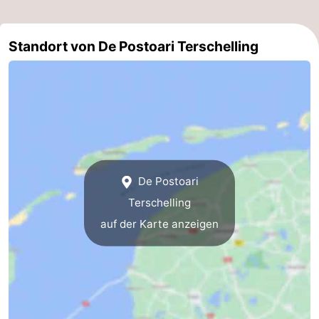
Forum
Standort von De Postoari Terschelling
Route
Parken
Inselhüpfen
Reisebuchshop
De Postoari
Medizin
Terschelling
Adressen
Region
auf der Karte anzeigen
Friesland
-
Leeuwarden
Watteninseln