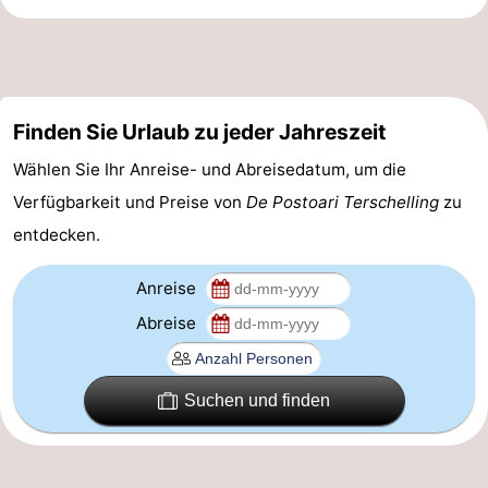
Radfahren
-
Wandern
-
Finden Sie Urlaub zu jeder Jahreszeit
Reiten
-
Wählen Sie Ihr Anreise- und Abreisedatum, um die
Surfen
-
Verfügbarkeit und Preise von
De Postoari Terschelling
zu
Wattwandern
-
entdecken.
Sportangeln
Seehunden
Anreise
Abreise
Nachtleben
Essen
Suchen und finden
und
Veranstaltungen
trinken
Praktisch