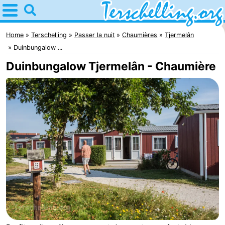
Home
Terschelling
Home
Terschelling
Passer la nuit
Chaumières
Tjermelân
Duinbungalow ...
Astuces
Duinbungalow Tjermelân - Chaumière
Avec
les
Villages
enfants
Nature
Passer
la
Appartements
nuit
-
Elements
-