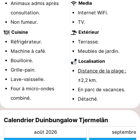
Animaux admis après
Media
Faire
-
consultation.
Internet WiFi.
Non fumeur.
TV.
du
Randonnée
-
Cuisine
Extérieur
vélo
Équitation
-
Réfrigérateur.
Terrasse.
Machine à café.
Meubles de jardin.
Surfen
-
Bouilloire.
Localisation
Peche
-
Grille-pain.
Distance de la plage :
Lave-vaisselle.
Sportive
Equitation
-
±2,2 km.
Four à micro-ondes
En parc de vacances.
Promenade
Observation
combiné.
Détaché.
sur
des
Boire
Calendrier Duinbungalow Tjermelân
les
phoques
et
Événements
août 2026
septembre 
Wadden
manger
Pratiques