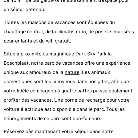
de 45 m², ce bungalow offre suffisamment d’espace pour
Tjermelân
Hôtels
un séjour détendu.
Last
Toutes les maisons de vacances sont équipées du
chauffage central, de la climatisation, de prises sécurisées
minutes
Plages
pour enfants et du wifi gratuit.
Voir
Situé à proximité du magnifique
Dark Sky Park
la
Boschplaat
, notre parc de vacances offre une expérience
et
Lieux
unique aux amoureux de la
nature
. Les animaux
faire
d'intérêt
-
domestiques sont les bienvenus dans nos gîtes, afin que
votre fidèle compagnon à quatre pattes puisse également
Musées
-
profiter des vacances. Une borne de recharge pour votre
Monuments
-
voiture électrique est disponible dans le parc. Tous les
hébergements de ce parc sont non-fumeurs.
Églises
-
Réservez dès maintenant votre séjour dans notre
Points
Attractions