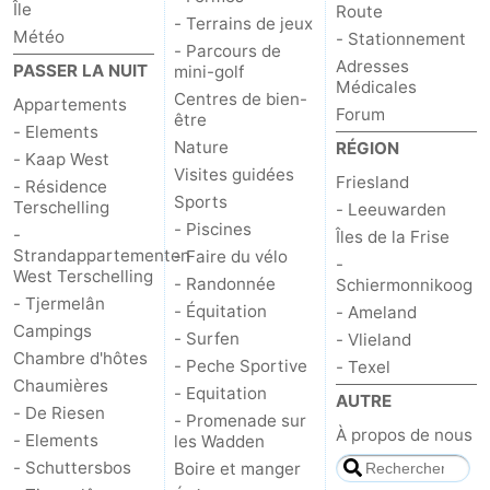
Île
Route
- Terrains de jeux
Météo
- Stationnement
- Parcours de
Adresses
PASSER LA NUIT
mini-golf
Médicales
Centres de bien-
Appartements
Forum
être
- Elements
Nature
RÉGION
- Kaap West
Visites guidées
Friesland
- Résidence
Sports
Terschelling
- Leeuwarden
- Piscines
-
Îles de la Frise
Strandappartementen
- Faire du vélo
-
West Terschelling
- Randonnée
Schiermonnikoog
- Tjermelân
- Équitation
- Ameland
Campings
- Surfen
- Vlieland
Chambre d'hôtes
- Peche Sportive
- Texel
Chaumières
- Equitation
AUTRE
- De Riesen
- Promenade sur
À propos de nous
- Elements
les Wadden
- Schuttersbos
Boire et manger