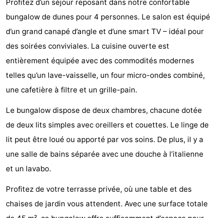
Profitez d’un séjour reposant dans notre confortable
Kaap
-
bungalow de dunes pour 4 personnes. Le salon est équipé
d’un grand canapé d’angle et d’une smart TV – idéal pour
West
Résidence
-
des soirées conviviales. La cuisine ouverte est
Terschelling
Strandappartementen
-
entièrement équipée avec des commodités modernes
telles qu’un lave-vaisselle, un four micro-ondes combiné,
West
Tjermelân
Campings
une cafetière à filtre et un grille-pain.
Terschelling
Chambre
Le bungalow dispose de deux chambres, chacune dotée
d'hôtes
Chaumières
de deux lits simples avec oreillers et couettes. Le linge de
lit peut être loué ou apporté par vos soins. De plus, il y a
-
une salle de bains séparée avec une douche à l’italienne
De
-
et un lavabo.
Riesen
Elements
-
Profitez de votre terrasse privée, où une table et des
chaises de jardin vous attendent. Avec une surface totale
Schuttersbos
-