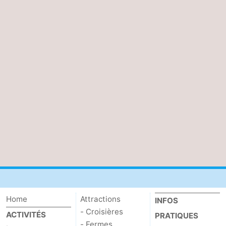
Home
Attractions
INFOS
- Croisières
ACTIVITÉS
PRATIQUES
- Fermes