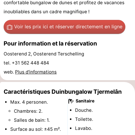
confortable bungalow de dunes et profitez de vacances
de
-
inoubliables dans un cadre magnifique !
vue
Croisières
-
Voir les prix ici
et réserver directement en ligne
Fermes
-
Pour information et la réservation
Terrains
-
Oosterend 2, Oosterend Terschelling
tel. +31 562 448 484
de
Parcours
Centres
web.
Plus d'informations
jeux
de
de
Nature
mini-
bien-
Visites
Caractéristiques Duinbungalow Tjermelân
Sanitaire
Max. 4 personen.
golf
être
guidées
Sports
Douche.
Chambres: 2.
-
Toilette.
Salles de bain: 1.
Lavabo.
Surface au sol: ±45 m².
Piscines
-