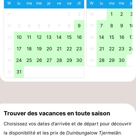
W
lu
ma
me
je
ve
sa
di
W
lu
ma
me
je
Forum
1
2
1
2
3
31
36
Route
3
4
5
6
7
8
9
7
8
9
10
32
37
-
10
11
12
13
14
15
16
14
15
16
17
33
38
17
18
19
20
21
22
23
21
22
23
24
34
39
Stationnement
Saut
24
25
26
27
28
29
30
28
29
30
35
40
des
Adresses
31
36
Wadden
Médicales
Région
Friesland
-
Trouver des vacances en toute saison
Leeuwarden
Îles
Choisissez vos dates d'arrivée et de départ pour découvrir
de
-
la disponibilité et les prix de
Duinbungalow Tjermelân
.