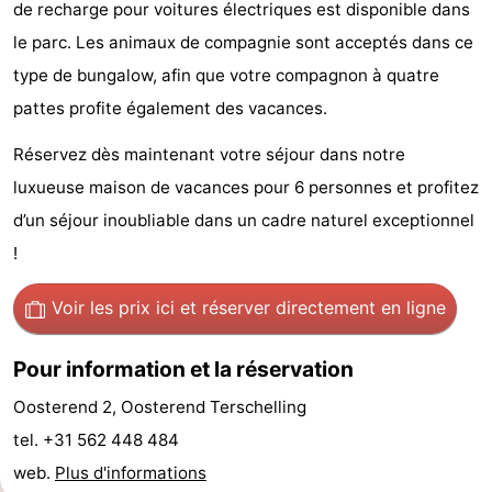
de recharge pour voitures électriques est disponible dans
de
-
le parc. Les animaux de compagnie sont acceptés dans ce
type de bungalow, afin que votre compagnon à quatre
vue
Croisières
-
pattes profite également des vacances.
Fermes
-
Réservez dès maintenant votre séjour dans notre
Terrains
-
luxueuse maison de vacances pour 6 personnes et profitez
d’un séjour inoubliable dans un cadre naturel exceptionnel
de
Parcours
Centres
!
jeux
de
de
Nature
Voir les prix ici
et réserver directement en ligne
mini-
bien-
Visites
Pour information et la réservation
golf
être
guidées
Sports
Oosterend 2, Oosterend Terschelling
-
tel. +31 562 448 484
web.
Plus d'informations
Piscines
-