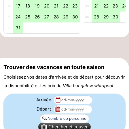
17
18
19
20
21
22
23
21
22
23
24
34
39
la
Schiermonnikoog
-
24
25
26
27
28
29
30
28
29
30
35
40
Frise
Ameland
-
31
36
Vlieland
-
Texel
Météo
Contact
Trouver des vacances en toute saison
Choisissez vos dates d'arrivée et de départ pour découvrir
la disponibilité et les prix de
Villa bungalow whirlpool
.
Arrivée
Départ
Chercher et trouver