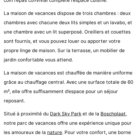
coin repas convivial complète l’espace cuisine.
Tjermelân
Hôtels
La maison de vacances dispose de trois chambres : deux
Last
chambres avec chacune deux lits simples et un lavabo, et
une chambre avec un lit superposé. Oreillers et couettes
minutes
Plages
sont fournis, et vous pouvez louer ou apporter votre
Voir
propre linge de maison. Sur la terrasse, un mobilier de
jardin confortable vous attend.
et
Lieux
La maison de vacances est chauffée de manière uniforme
faire
d'intérêt
-
grâce au chauffage central. Avec une surface totale de 60
m², elle offre suffisamment d’espace pour un séjour
Musées
-
reposant.
Monuments
-
Situé à proximité du
Dark Sky Park
et de la
Boschplaat
,
Églises
-
notre parc de vacances offre une expérience unique pour
les amoureux de la
nature
. Pour votre confort, une borne
Points
Attractions