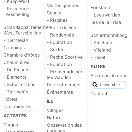
- Kaap West
Visites guidées
Friesland
- Résidence
Sports
Terschelling
- Leeuwarden
- Piscines
-
Îles de la Frise
Strandappartementen
- Faire du vélo
-
West Terschelling
- Randonnée
Schiermonnikoog
- Tjermelân
- Équitation
- Ameland
Campings
- Surfen
- Vlieland
Chambre d'hôtes
- Peche Sportive
- Texel
Chaumières
- Equitation
AUTRE
- De Riesen
- Promenade sur
À propos de nous
- Elements
les Wadden
- Schuttersbos
Boire et manger
- Tjermelân
Événements
Contact
Hôtels
ÎLE
Last minutes
Villages
ACTIVITÉS
Nature
Plages
Observation des
phoques