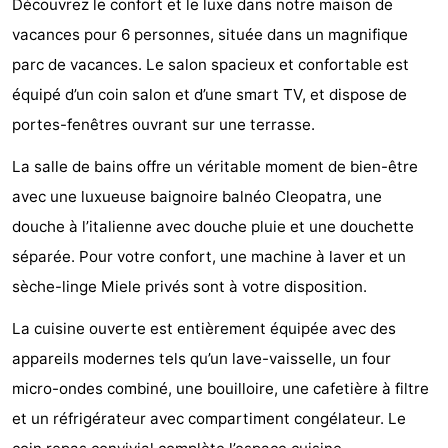
Découvrez le confort et le luxe dans notre maison de
Kaap
-
vacances pour 6 personnes, située dans un magnifique
parc de vacances. Le salon spacieux et confortable est
West
Résidence
-
équipé d’un coin salon et d’une smart TV, et dispose de
Terschelling
Strandappartementen
-
portes-fenêtres ouvrant sur une terrasse.
West
Tjermelân
Campings
La salle de bains offre un véritable moment de bien-être
avec une luxueuse baignoire balnéo Cleopatra, une
Terschelling
Chambre
douche à l’italienne avec douche pluie et une douchette
d'hôtes
Chaumières
séparée. Pour votre confort, une machine à laver et un
sèche-linge Miele privés sont à votre disposition.
-
La cuisine ouverte est entièrement équipée avec des
De
-
appareils modernes tels qu’un lave-vaisselle, un four
Riesen
Elements
-
micro-ondes combiné, une bouilloire, une cafetière à filtre
et un réfrigérateur avec compartiment congélateur. Le
Schuttersbos
-