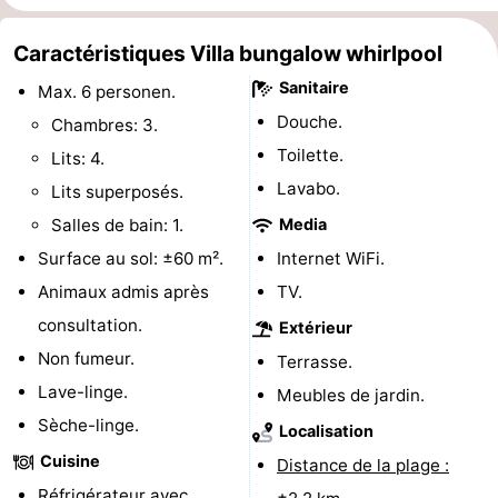
Faire
-
Caractéristiques Villa bungalow whirlpool
du
Randonnée
-
Sanitaire
Max. 6 personen.
Douche.
Chambres: 3.
vélo
Équitation
-
Toilette.
Lits: 4.
Surfen
-
Lavabo.
Lits superposés.
Salles de bain: 1.
Media
Peche
-
Surface au sol: ±60 m².
Internet WiFi.
Sportive
Equitation
-
Animaux admis après
TV.
consultation.
Extérieur
Promenade
Observation
Non fumeur.
Terrasse.
sur
des
Boire
Lave-linge.
Meubles de jardin.
Sèche-linge.
Localisation
les
phoques
et
Événements
Cuisine
Distance de la plage :
Wadden
manger
Pratiques
Réfrigérateur avec