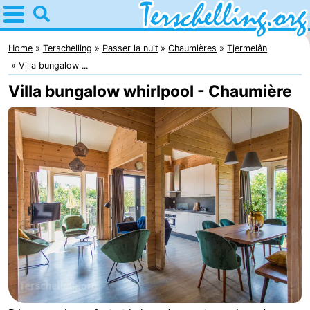
Home
Terschelling
Home
Terschelling
Passer la nuit
Chaumières
Tjermelân
Villa bungalow ...
Astuces
Villa bungalow whirlpool - Chaumière
Avec
les
Villages
enfants
Nature
Passer
la
Appartements
nuit
-
Elements
-