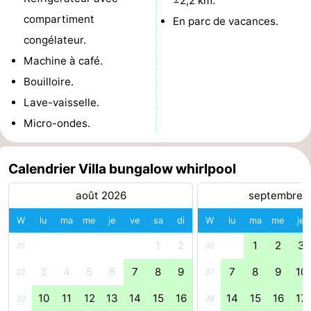
±2,2 km.
compartiment
En parc de vacances.
Forum
congélateur.
Route
Machine à café.
Bouilloire.
-
Lave-vaisselle.
Stationnement
Saut
Micro-ondes.
des
Adresses
Calendrier Villa bungalow whirlpool
Wadden
Médicales
Région
août 2026
septembre 
Friesland
W
lu
ma
me
je
ve
sa
di
W
lu
ma
me
je
-
1
2
1
2
3
31
36
3
4
5
6
7
8
9
7
8
9
10
Leeuwarden
Îles
32
37
10
11
12
13
14
15
16
14
15
16
17
33
38
de
-