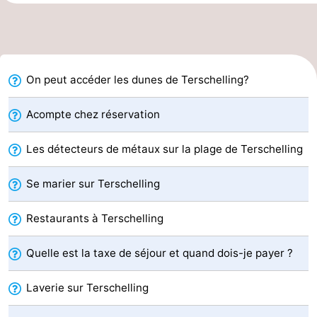
Tjermelân
Hôtels
Last
On peut accéder les dunes de Terschelling?
minutes
Plages
Voir
Acompte chez réservation
et
Lieux
Les détecteurs de métaux sur la plage de Terschelling
faire
d'intérêt
-
Se marier sur Terschelling
Musées
-
Restaurants à Terschelling
Monuments
-
Quelle est la taxe de séjour et quand dois-je payer ?
Églises
-
Laverie sur Terschelling
Points
Attractions