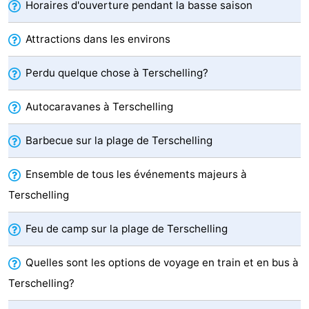
Horaires d'ouverture pendant la basse saison
de
-
Attractions dans les environs
vue
Croisières
-
Perdu quelque chose à Terschelling?
Fermes
-
Autocaravanes à Terschelling
Terrains
-
Barbecue sur la plage de Terschelling
de
Parcours
Centres
Ensemble de tous les événements majeurs à
jeux
de
de
Nature
Terschelling
mini-
bien-
Visites
Feu de camp sur la plage de Terschelling
golf
être
guidées
Sports
Quelles sont les options de voyage en train et en bus à
-
Terschelling?
Piscines
-