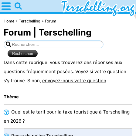
Home
Terschelling
Home
Terschelling
Forum
Forum | Terschelling
Astuces
Avec
les
Villages
Dans cette rubrique, vous trouverez des réponses aux
questions fréquemment posées. Voyez si votre question
enfants
Nature
s’y trouve. Sinon,
envoyez-nous votre question
.
Passer
Thème
la
Appartements
Quel est le tarif pour la taxe touristique à Terschelling
nuit
-
en 2026 ?
Elements
-
Poste de police Terschelling