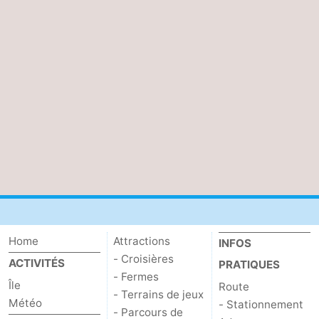
la
Schiermonnikoog
-
Frise
Ameland
-
Vlieland
-
Texel
Météo
Contact
Home
Attractions
INFOS
- Croisières
ACTIVITÉS
PRATIQUES
- Fermes
Île
Route
- Terrains de jeux
Météo
- Stationnement
- Parcours de