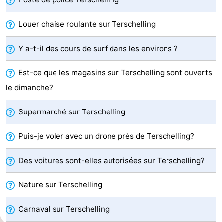
Kaap
-
Louer chaise roulante sur Terschelling
West
Résidence
-
Y a-t-il des cours de surf dans les environs ?
Terschelling
Strandappartementen
-
Est-ce que les magasins sur Terschelling sont ouverts
West
Tjermelân
Campings
le dimanche?
Terschelling
Chambre
Supermarché sur Terschelling
d'hôtes
Chaumières
Puis-je voler avec un drone près de Terschelling?
-
Des voitures sont-elles autorisées sur Terschelling?
De
-
Nature sur Terschelling
Riesen
Elements
-
Carnaval sur Terschelling
Schuttersbos
-