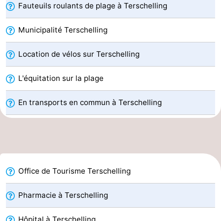
Fauteuils roulants de plage à Terschelling
Faire
-
Municipalité Terschelling
du
Randonnée
-
Location de vélos sur Terschelling
vélo
Équitation
-
L'équitation sur la plage
Surfen
-
En transports en commun à Terschelling
Peche
-
Sportive
Equitation
-
Promenade
Observation
sur
des
Boire
Office de Tourisme Terschelling
les
phoques
et
Événements
Pharmacie à Terschelling
Wadden
manger
Pratiques
Hôpital à Terschelling