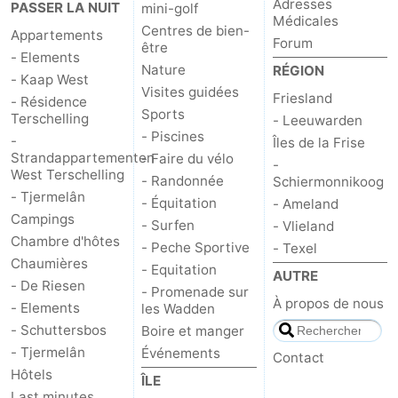
Adresses
PASSER LA NUIT
mini-golf
Médicales
Centres de bien-
Appartements
Forum
être
- Elements
Nature
RÉGION
- Kaap West
Visites guidées
Friesland
- Résidence
Sports
Terschelling
- Leeuwarden
- Piscines
-
Îles de la Frise
Strandappartementen
- Faire du vélo
-
West Terschelling
- Randonnée
Schiermonnikoog
- Tjermelân
- Équitation
- Ameland
Campings
- Surfen
- Vlieland
Chambre d'hôtes
- Peche Sportive
- Texel
Chaumières
- Equitation
AUTRE
- De Riesen
- Promenade sur
À propos de nous
- Elements
les Wadden
- Schuttersbos
Boire et manger
- Tjermelân
Événements
Contact
Hôtels
ÎLE
Last minutes