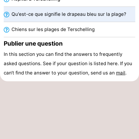
Forum
Qu'est-ce que signifie le drapeau bleu sur la plage?
Route
Chiens sur les plages de Terschelling
-
Publier une question
Stationnement
Saut
In this section you can find the answers to frequently
asked questions. See if your question is listed here. If you
des
Adresses
can‘t find the answer to your question, send us an
mail
.
Wadden
Médicales
Région
Friesland
-
Leeuwarden
Îles
de
-