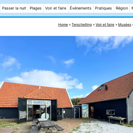
Passer la nuit
Plages
Voir et faire
Événements
Pratiques
Région
Home
Terschelling
Voir et faire
Musées