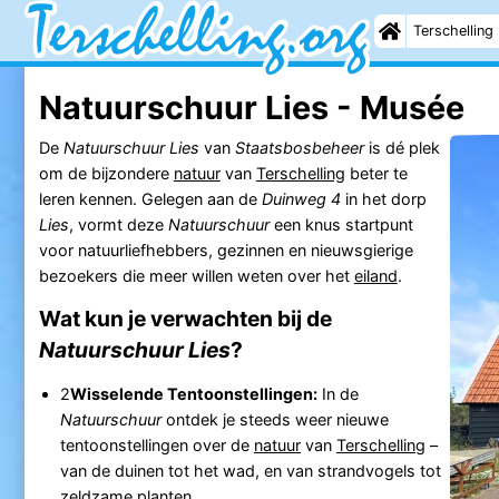
Terschelling
Natuurschuur Lies - Musée
De
Natuurschuur Lies
van
Staatsbosbeheer
is dé plek
om de bijzondere
natuur
van
Terschelling
beter te
leren kennen. Gelegen aan de
Duinweg 4
in het dorp
Lies
, vormt deze
Natuurschuur
een knus startpunt
voor natuurliefhebbers, gezinnen en nieuwsgierige
bezoekers die meer willen weten over het
eiland
.
Wat kun je verwachten bij de
Natuurschuur Lies
?
2
Wisselende Tentoonstellingen:
In de
Natuurschuur
ontdek je steeds weer nieuwe
tentoonstellingen over de
natuur
van
Terschelling
–
van de duinen tot het wad, en van strandvogels tot
zeldzame planten.