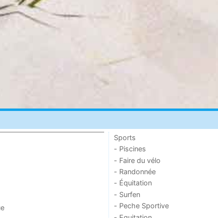
Sports
- Piscines
- Faire du vélo
- Randonnée
- Équitation
- Surfen
- Peche Sportive
ue
- Equitation