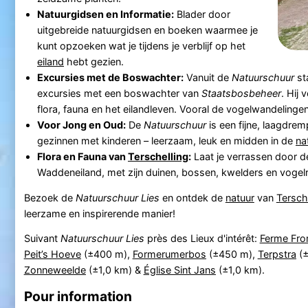
Natuurgidsen en Informatie:
Blader door
uitgebreide natuurgidsen en boeken waarmee je
kunt opzoeken wat je tijdens je verblijf op het
eiland
hebt gezien.
Excursies met de Boswachter:
Vanuit de
Natuurschuur
st
excursies met een boswachter van
Staatsbosbeheer
. Hij 
flora, fauna en het eilandleven. Vooral de vogelwandelingen 
Voor Jong en Oud:
De
Natuurschuur
is een fijne, laagdrem
gezinnen met kinderen – leerzaam, leuk en midden in de
na
Flora en Fauna van
Terschelling
:
Laat je verrassen door de
Waddeneiland, met zijn duinen, bossen, kwelders en vogelr
Bezoek de
Natuurschuur Lies
en ontdek de
natuur
van
Tersch
leerzame en inspirerende manier!
Suivant
Natuurschuur Lies
près des Lieux d'intérêt:
Ferme Fro
Peit’s Hoeve
(±400 m),
Formerumerbos
(±450 m),
Terpstra
(±
Zonneweelde
(±1,0 km) &
Église Sint Jans
(±1,0 km).
Pour information