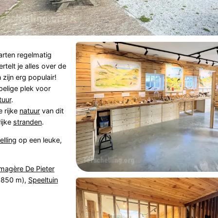
arten regelmatig
vertelt je alles over de
zijn erg populair!
pelige plek voor
tuur
.
 rijke
natuur
van dit
ijke
stranden
.
elling
op een leuke,
magère De Pieter
850 m),
Speeltuin