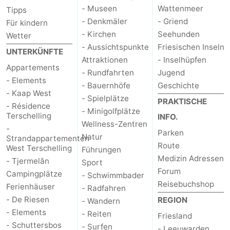
- Museen
Wattenmeer
Tipps
- Denkmäler
- Griend
Für kindern
- Kirchen
Seehunden
Wetter
- Aussichtspunkte
Friesischen Inseln
UNTERKÜNFTE
Attraktionen
- Inselhüpfen
Appartements
- Rundfahrten
Jugend
- Elements
- Bauernhöfe
Geschichte
- Kaap West
- Spielplätze
PRAKTISCHE
- Résidence
- Minigolfplätze
Terschelling
INFO.
Wellness-Zentren
-
Parken
Natur
Strandappartementen
Route
West Terschelling
Führungen
Medizin Adressen
- Tjermelân
Sport
Forum
Campingplätze
- Schwimmbader
Reisebuchshop
Ferienhäuser
- Radfahren
- De Riesen
REGION
- Wandern
- Elements
- Reiten
Friesland
- Schuttersbos
- Surfen
- Leeuwarden