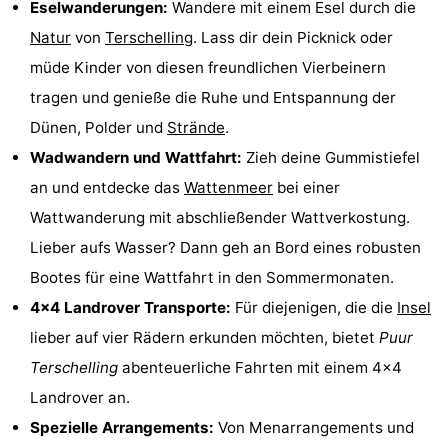
Eselwanderungen:
Wandere mit einem Esel durch die
-
Natur
von
Terschelling
. Lass dir dein Picknick oder
müde Kinder von diesen freundlichen Vierbeinern
Rundfahrten
-
tragen und genieße die Ruhe und Entspannung der
Bauernhöfe
-
Dünen, Polder und
Strände
.
Wadwandern und Wattfahrt:
Zieh deine Gummistiefel
Spielplätze
-
an und entdecke das
Wattenmeer
bei einer
Minigolfplätze
Wellness-
Wattwanderung mit abschließender Wattverkostung.
Lieber aufs Wasser? Dann geh an Bord eines robusten
Zentren
Natur
Bootes für eine Wattfahrt in den Sommermonaten.
Führungen
4x4 Landrover Transporte:
Für diejenigen, die die
Insel
lieber auf vier Rädern erkunden möchten, bietet
Puur
Sport
Terschelling
abenteuerliche Fahrten mit einem 4x4
-
Landrover an.
Spezielle Arrangements:
Von Menarrangements und
Schwimmbader
-