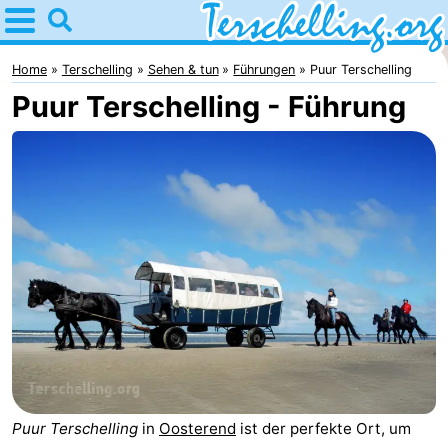
Home
Terschelling
Home
Terschelling
Sehen & tun
Führungen
Puur Terschelling
Puur Terschelling - Führung
Tipps
Für
kindern
Dörfer
Natur
Jugend
Übernachten
Appartements
-
Puur Terschelling
in
Oosterend
ist der perfekte Ort, um