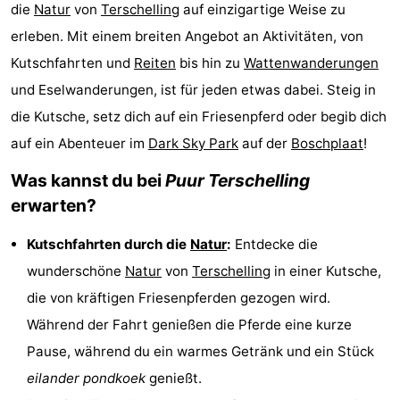
die
Natur
von
Terschelling
auf einzigartige Weise zu
Elements
-
erleben. Mit einem breiten Angebot an Aktivitäten, von
Kaap
-
Kutschfahrten und
Reiten
bis hin zu
Wattenwanderungen
und Eselwanderungen, ist für jeden etwas dabei. Steig in
West
Résidence
-
die Kutsche, setz dich auf ein Friesenpferd oder begib dich
Terschelling
Strandappartementen
-
auf ein Abenteuer im
Dark Sky Park
auf der
Boschplaat
!
Was kannst du bei
Puur Terschelling
West
Tjermelân
Campingplätze
erwarten?
Terschelling
Ferienhäuser
Kutschfahrten durch die
Natur
:
Entdecke die
-
wunderschöne
Natur
von
Terschelling
in einer Kutsche,
die von kräftigen Friesenpferden gezogen wird.
De
-
Während der Fahrt genießen die Pferde eine kurze
Riesen
Elements
-
Pause, während du ein warmes Getränk und ein Stück
eilander pondkoek
genießt.
Schuttersbos
-