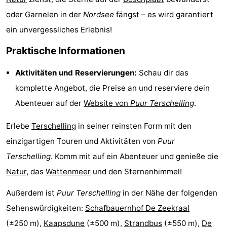
oder Garnelen in der
Nordsee
fängst – es wird garantiert
Forum
ein unvergessliches Erlebnis!
Route
Praktische Informationen
Parken
Aktivitäten und Reservierungen:
Schau dir das
Inselhüpfen
komplette Angebot, die Preise an und reserviere dein
Abenteuer auf der
Website von
Puur Terschelling
.
Reisebuchshop
Erlebe
Terschelling
in seiner reinsten Form mit den
Medizin
einzigartigen Touren und Aktivitäten von
Puur
Adressen
Region
Terschelling
. Komm mit auf ein Abenteuer und genieße die
Natur
, das
Wattenmeer
und den Sternenhimmel!
Friesland
Außerdem ist
Puur Terschelling
in der Nähe der folgenden
-
Sehenswürdigkeiten:
Schafbauernhof De Zeekraal
Leeuwarden
Watteninseln
(±250 m),
Kaapsdune
(±500 m),
Strandbus
(±550 m),
De