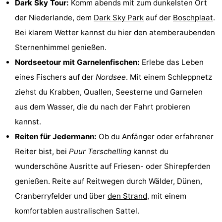
Dark Sky Tour:
Komm abends mit zum dunkelsten Ort
Tjermelân
Hotels
der Niederlande, dem
Dark Sky Park
auf der
Boschplaat
.
Bei klarem Wetter kannst du hier den atemberaubenden
Zimmer
Sternenhimmel genießen.
(mit
Lastminutes
Nordseetour mit Garnelenfischen:
Erlebe das Leben
eines Fischers auf der
Nordsee
. Mit einem Schleppnetz
Frühstück)
Strand
ziehst du Krabben, Quallen, Seesterne und Garnelen
Sehen
aus dem Wasser, die du nach der Fahrt probieren
kannst.
&
-
Reiten für Jedermann:
Ob du Anfänger oder erfahrener
tun
Museen
-
Reiter bist, bei
Puur Terschelling
kannst du
wunderschöne Ausritte auf Friesen- oder Shirepferden
Denkmäler
-
genießen. Reite auf Reitwegen durch Wälder, Dünen,
Kirchen
-
Cranberryfelder und über
den Strand
, mit einem
komfortablen australischen Sattel.
Aussichtspunkte
Attraktionen