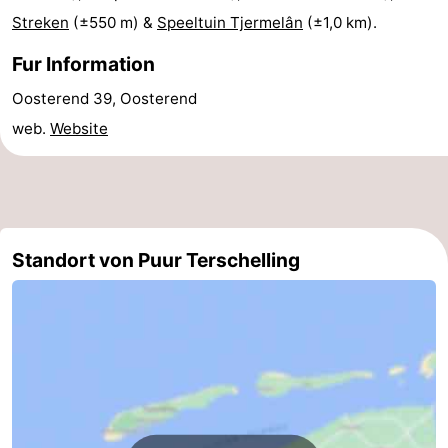
Streken
(±550 m) &
Speeltuin Tjermelân
(±1,0 km).
-
Fur Information
Schiermonnikoog
-
Oosterend 39, Oosterend
Ameland
-
web.
Website
Vlieland
-
Texel
Wetter
Standort von Puur Terschelling
Kontakt