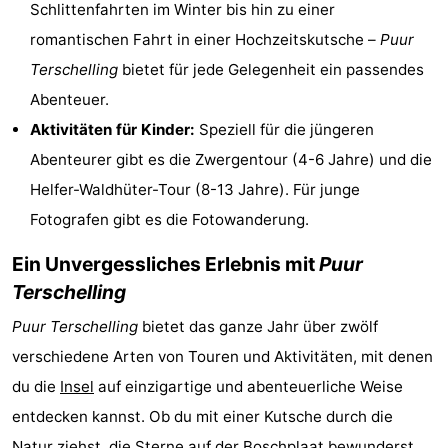
Schlittenfahrten im Winter bis hin zu einer
Radfahren
-
romantischen Fahrt in einer Hochzeitskutsche –
Puur
Terschelling
bietet für jede Gelegenheit ein passendes
Wandern
-
Abenteuer.
Reiten
-
Aktivitäten für Kinder:
Speziell für die jüngeren
Abenteurer gibt es die Zwergentour (4-6 Jahre) und die
Surfen
-
Helfer-Waldhüter-Tour (8-13 Jahre). Für junge
Wattwandern
-
Fotografen gibt es die Fotowanderung.
Sportangeln
Seehunden
Ein Unvergessliches Erlebnis mit
Puur
Terschelling
Nachtleben
Puur Terschelling
bietet das ganze Jahr über zwölf
Essen
verschiedene Arten von Touren und Aktivitäten, mit denen
du die
Insel
auf einzigartige und abenteuerliche Weise
und
Veranstaltungen
entdecken kannst. Ob du mit einer Kutsche durch die
trinken
Praktisch
Natur
ziehst, die Sterne auf der
Boschplaat
bewunderst