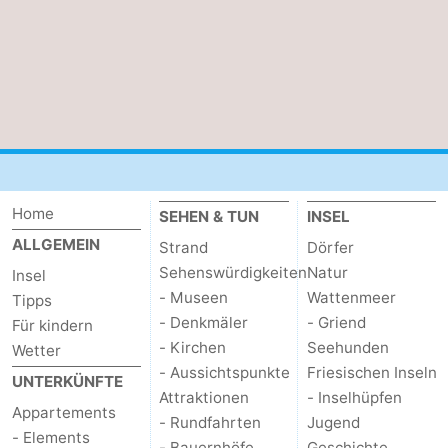
-
Schiermonnikoog
-
Ameland
-
Vlieland
-
Home
Texel
Wetter
SEHEN & TUN
INSEL
ALLGEMEIN
Strand
Dörfer
Kontakt
Sehenswürdigkeiten
Natur
Insel
- Museen
Wattenmeer
Tipps
- Denkmäler
- Griend
Für kindern
- Kirchen
Seehunden
Wetter
- Aussichtspunkte
Friesischen Inseln
UNTERKÜNFTE
Attraktionen
- Inselhüpfen
Appartements
- Rundfahrten
Jugend
- Elements
- Bauernhöfe
Geschichte