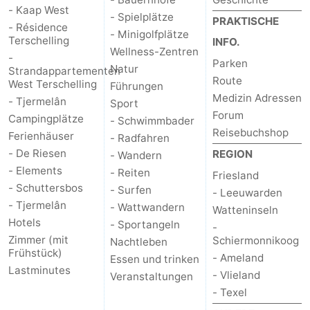
- Kaap West
- Spielplätze
PRAKTISCHE
- Résidence
- Minigolfplätze
Terschelling
INFO.
Wellness-Zentren
-
Parken
Natur
Strandappartementen
Route
West Terschelling
Führungen
Medizin Adressen
- Tjermelân
Sport
Forum
Campingplätze
- Schwimmbader
Reisebuchshop
Ferienhäuser
- Radfahren
- De Riesen
REGION
- Wandern
- Elements
- Reiten
Friesland
- Schuttersbos
- Surfen
- Leeuwarden
- Tjermelân
- Wattwandern
Watteninseln
Hotels
- Sportangeln
-
Zimmer (mit
Schiermonnikoog
Nachtleben
Frühstück)
- Ameland
Essen und trinken
Lastminutes
- Vlieland
Veranstaltungen
- Texel