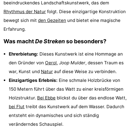
beeindruckendes Landschaftskunstwerk, das dem
Elements
-
Rhythmus der Natur
folgt. Diese einzigartige Konstruktion
bewegt sich mit
den Gezeiten
und bietet eine magische
Kaap
-
Erfahrung.
West
Résidence
-
Was macht
De Streken
so besonders?
Terschelling
Strandappartementen
-
Ehrerbietung:
Dieses Kunstwerk ist eine Hommage an
West
Tjermelân
Campingplätze
den Gründer von
Oerol
,
Joop Mulder
, dessen Traum es
war, Kunst und
Natur
auf diese Weise zu verbinden.
Terschelling
Ferienhäuser
Einzigartiges Erlebnis:
Eine schmale Holzbrücke von
-
150 Metern führt über das Watt zu einer kreisförmigen
Holzstruktur.
Bei Ebbe
blickst du über das endlose Watt,
De
-
bei Flut
treibt das Kunstwerk auf dem Wasser. Dadurch
Riesen
Elements
-
entsteht ein dynamisches und sich ständig
veränderndes Schauspiel.
Schuttersbos
-