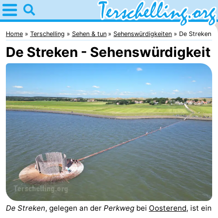
Home
Terschelling
Home
Terschelling
Sehen & tun
Sehenswürdigkeiten
De Streken
De Streken - Sehenswürdigkeit
Tipps
Für
kindern
Dörfer
Natur
Jugend
Übernachten
Appartements
De Streken
, gelegen an der
Perkweg
bei
Oosterend
, ist ein
-