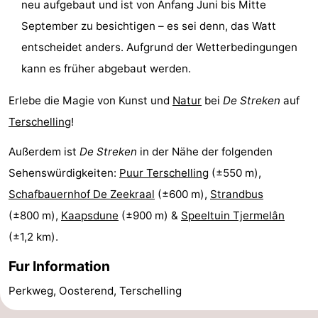
neu aufgebaut und ist von Anfang Juni bis Mitte
-
September zu besichtigen – es sei denn, das Watt
entscheidet anders. Aufgrund der Wetterbedingungen
Rundfahrten
-
kann es früher abgebaut werden.
Bauernhöfe
-
Erlebe die Magie von Kunst und
Natur
bei
De Streken
auf
Spielplätze
-
Terschelling
!
Minigolfplätze
Wellness-
Außerdem ist
De Streken
in der Nähe der folgenden
Sehenswürdigkeiten:
Puur Terschelling
(±550 m),
Zentren
Natur
Schafbauernhof De Zeekraal
(±600 m),
Strandbus
Führungen
(±800 m),
Kaapsdune
(±900 m) &
Speeltuin Tjermelân
(±1,2 km).
Sport
Fur Information
-
Perkweg, Oosterend, Terschelling
Schwimmbader
-