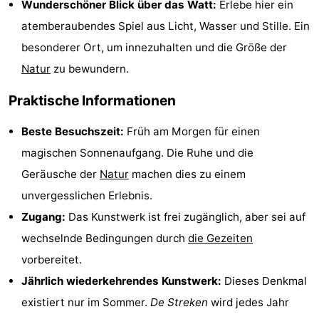
Wunderschöner Blick über das Watt:
Erlebe hier ein
Tjermelân
Hotels
atemberaubendes Spiel aus Licht, Wasser und Stille. Ein
besonderer Ort, um innezuhalten und die Größe der
Zimmer
Natur
zu bewundern.
(mit
Lastminutes
Praktische Informationen
Frühstück)
Strand
Beste Besuchszeit:
Früh am Morgen für einen
Sehen
magischen Sonnenaufgang. Die Ruhe und die
Geräusche der
Natur
machen dies zu einem
&
-
unvergesslichen Erlebnis.
tun
Museen
-
Zugang:
Das Kunstwerk ist frei zugänglich, aber sei auf
wechselnde Bedingungen durch
die Gezeiten
Denkmäler
-
vorbereitet.
Kirchen
-
Jährlich wiederkehrendes Kunstwerk:
Dieses Denkmal
existiert nur im Sommer.
De Streken
wird jedes Jahr
Aussichtspunkte
Attraktionen