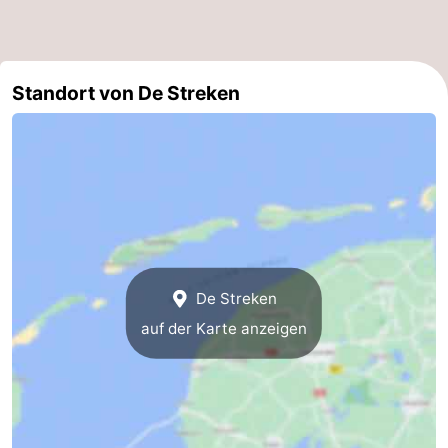
Radfahren
-
Wandern
-
Standort von De Streken
Reiten
-
Surfen
-
Wattwandern
-
Sportangeln
Seehunden
De Streken
Nachtleben
auf der Karte anzeigen
Essen
und
Veranstaltungen
trinken
Praktisch