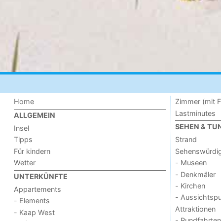
Home
Zimmer (mit F
Lastminutes
ALLGEMEIN
SEHEN & TU
Insel
Tipps
Strand
Für kindern
Sehenswürdig
Wetter
- Museen
- Denkmäler
UNTERKÜNFTE
- Kirchen
Appartements
- Aussichtsp
- Elements
Attraktionen
- Kaap West
- Rundfahrten