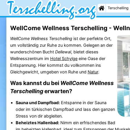
Terschelling
WellCome Wellness Terschelling - Well
WellCome Wellness Terschelling
ist der perfekte Ort,
um vollständig zur Ruhe zu kommen. Gelegen an der
wunderschönen Bucht
Dellewal
, bietet dieses
Wellnesszentrum im
Hotel Schylge
eine Oase der
Entspannung. Hier kommst du vollkommen ins
Gleichgewicht, umgeben von Ruhe und
Natur
.
Was kannst du bei
WellCome Wellness
Terschelling
erwarten?
Sauna und Dampfbad:
Entspanne in der Sauna
oder im türkischen Dampfbad und lass den ganzen
Stress von dir abgleiten.
Beheiztes Hallenbad:
Nimm ein erfrischendes Bad
im beheizten Hallenbad, ideal zum Entspannen der Muske