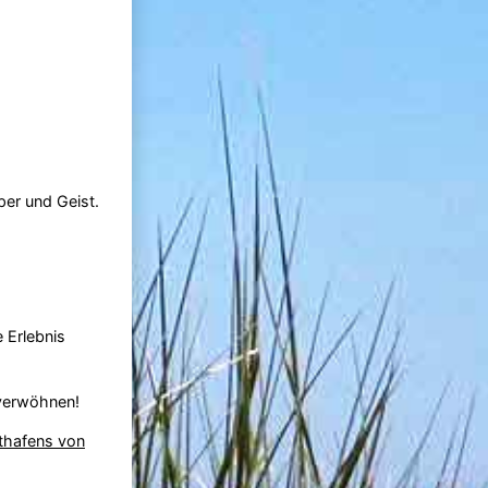
per und Geist.
 Erlebnis
 verwöhnen!
thafens von