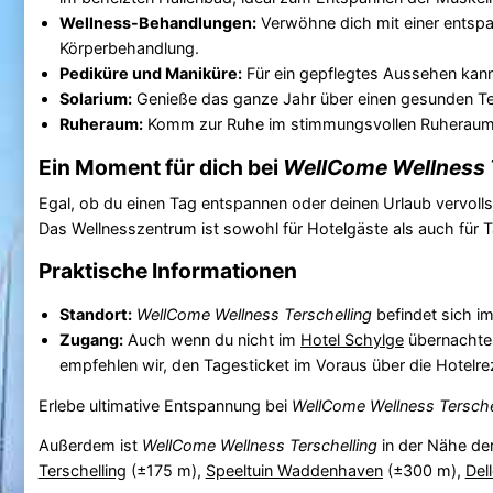
Wellness-Behandlungen:
Verwöhne dich mit einer entspa
Körperbehandlung.
Pediküre und Maniküre:
Für ein gepflegtes Aussehen kann
Solarium:
Genieße das ganze Jahr über einen gesunden Tei
Ruheraum:
Komm zur Ruhe im stimmungsvollen Ruheraum, w
Ein Moment für dich bei
WellCome Wellness 
Egal, ob du einen Tag entspannen oder deinen Urlaub vervoll
Das Wellnesszentrum ist sowohl für Hotelgäste als auch für
Praktische Informationen
Standort:
WellCome Wellness Terschelling
befindet sich i
Zugang:
Auch wenn du nicht im
Hotel Schylge
übernachtes
empfehlen wir, den Tagesticket im Voraus über die Hotelrez
Erlebe ultimative Entspannung bei
WellCome Wellness Tersche
Außerdem ist
WellCome Wellness Terschelling
in der Nähe de
Terschelling
(±175 m),
Speeltuin Waddenhaven
(±300 m),
Del