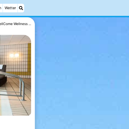
n
Wetter
llCome Wellness ...