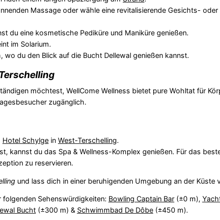
nnenden Massage oder wähle eine revitalisierende Gesichts- oder
st du eine kosmetische Pediküre und Maniküre genießen.
nt im Solarium.
o du den Blick auf die Bucht Dellewal genießen kannst.
Terschelling
ständigen möchtest, WellCome Wellness bietet pure Wohltat für Kör
 Tagesbesucher zugänglich.
m
Hotel Schylge
in
West-Terschelling
.
t, kannst du das Spa & Wellness-Komplex genießen. Für das beste
eption zu reservieren.
lling
und lass dich in einer beruhigenden Umgebung an der Küste
r folgenden Sehenswürdigkeiten:
Bowling Captain Bar
(±0 m),
Yach
lewal Bucht
(±300 m) &
Schwimmbad De Dôbe
(±450 m).