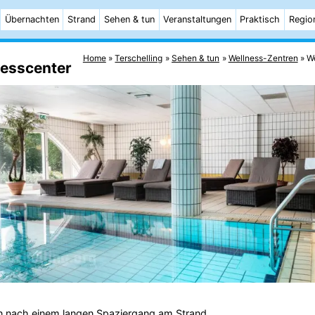
Übernachten
Strand
Sehen & tun
Veranstaltungen
Praktisch
Regio
Home
Terschelling
Sehen & tun
Wellness-Zentren
We
nesscenter
ln nach einem langen Spaziergang am
Strand
.