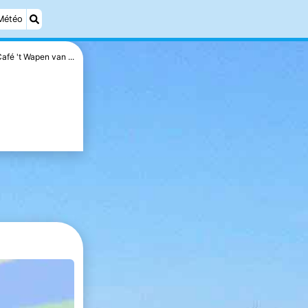
Météo
afé 't Wapen van ...