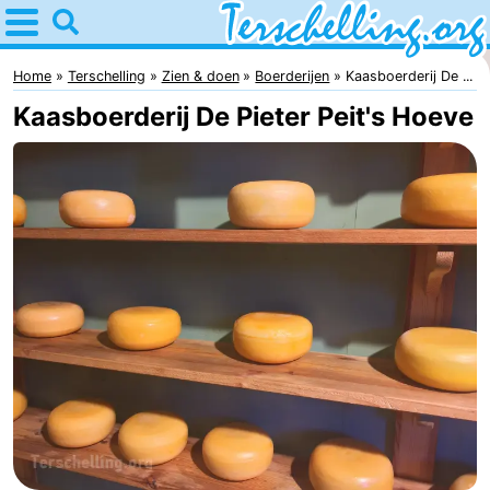
Home
Terschelling
Home
Terschelling
Zien & doen
Boerderijen
Kaasboerderij De ...
Kaasboerderij De Pieter Peit's Hoeve
Tips
Voor
kinderen
Dorpen
Natuur
Jongeren
Overnachten
Appartementen
-