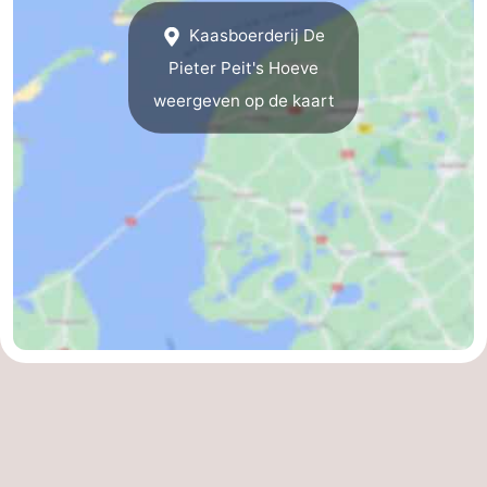
Kaasboerderij De
-
Pieter Peit's Hoeve
Leeuwarden
Waddeneilanden
weergeven op de kaart
-
Schiermonnikoog
-
Ameland
-
Vlieland
-
Texel
Weer
Contact