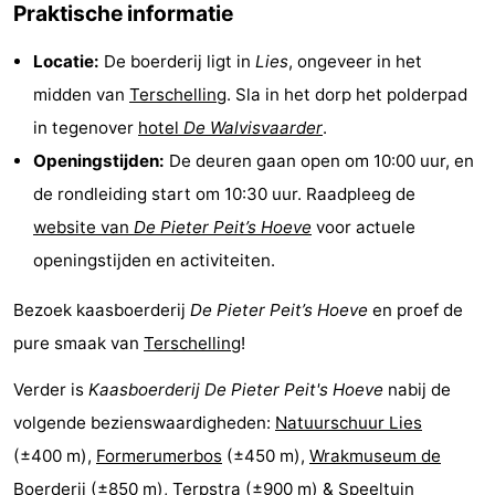
Praktische informatie
Zwembaden
-
Locatie:
De boerderij ligt in
Lies
, ongeveer in het
Fietsen
-
midden van
Terschelling
. Sla in het dorp het polderpad
in tegenover
hotel
De Walvisvaarder
.
Wandelen
-
Openingstijden:
De deuren gaan open om 10:00 uur, en
Paardrijden
-
de rondleiding start om 10:30 uur. Raadpleeg de
website van
De Pieter Peit’s Hoeve
voor actuele
Surfen
-
openingstijden en activiteiten.
Wadlopen
Eten
Bezoek kaasboerderij
De Pieter Peit’s Hoeve
en proef de
en
Nachtleven
pure smaak van
Terschelling
!
drinken
Zeehonden
Verder is
Kaasboerderij De Pieter Peit's Hoeve
nabij de
volgende bezienswaardigheden:
Natuurschuur Lies
Vuurtoren
(±400 m),
Formerumerbos
(±450 m),
Wrakmuseum de
Evenementen
Boerderij
(±850 m),
Terpstra
(±900 m) &
Speeltuin