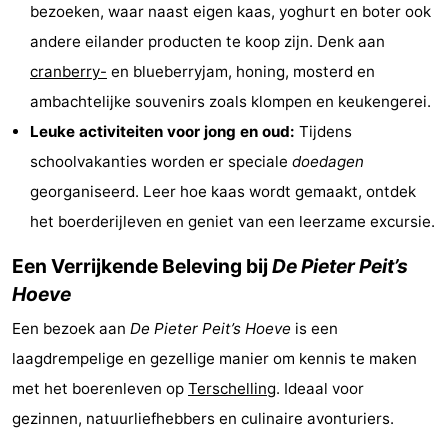
bezoeken, waar naast eigen kaas, yoghurt en boter ook
Uitkijkpunten
Attracties
andere eilander producten te koop zijn. Denk aan
cranberry-
en blueberryjam, honing, mosterd en
-
ambachtelijke souvenirs zoals klompen en keukengerei.
Rondvaarten
-
Leuke activiteiten voor jong en oud:
Tijdens
schoolvakanties worden er speciale
doedagen
Boerderijen
-
georganiseerd. Leer hoe kaas wordt gemaakt, ontdek
Speeltuinen
-
het boerderijleven en geniet van een leerzame excursie.
Minigolfbanen
Wellness
Een Verrijkende Beleving bij
De Pieter Peit’s
Hoeve
centra
Natuur
Een bezoek aan
De Pieter Peit’s Hoeve
is een
Rondleidingen
laagdrempelige en gezellige manier om kennis te maken
Sporten
met het boerenleven op
Terschelling
. Ideaal voor
gezinnen, natuurliefhebbers en culinaire avonturiers.
-