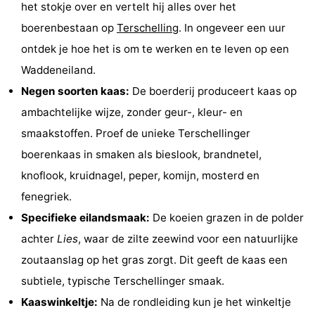
het stokje over en vertelt hij alles over het
Riesen
Elements
-
boerenbestaan op
Terschelling
. In ongeveer een uur
ontdek je hoe het is om te werken en te leven op een
Schuttersbos
-
Waddeneiland.
Tjermelân
Last
Negen soorten kaas:
De boerderij produceert kaas op
ambachtelijke wijze, zonder geur-, kleur- en
minutes
Strand
smaakstoffen. Proef de unieke Terschellinger
Zien
boerenkaas in smaken als bieslook, brandnetel,
knoflook, kruidnagel, peper, komijn, mosterd en
&
Bezienswaardigheden
fenegriek.
doen
-
Specifieke eilandsmaak:
De koeien grazen in de polder
achter
Lies
, waar de zilte zeewind voor een natuurlijke
Musea
-
zoutaanslag op het gras zorgt. Dit geeft de kaas een
Monumenten
-
subtiele, typische Terschellinger smaak.
Kaaswinkeltje:
Na de rondleiding kun je het winkeltje
Kerken
-