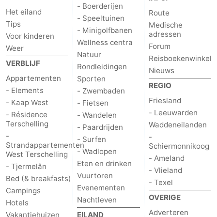
- Boerderijen
Het eiland
Route
- Speeltuinen
Tips
Medische
- Minigolfbanen
adressen
Voor kinderen
Wellness centra
Forum
Weer
Natuur
Reisboekenwinkel
VERBLIJF
Rondleidingen
Nieuws
Appartementen
Sporten
REGIO
- Elements
- Zwembaden
Friesland
- Kaap West
- Fietsen
- Leeuwarden
- Résidence
- Wandelen
Terschelling
Waddeneilanden
- Paardrijden
-
-
- Surfen
Strandappartementen
Schiermonnikoog
- Wadlopen
West Terschelling
- Ameland
Eten en drinken
- Tjermelân
- Vlieland
Vuurtoren
Bed (& breakfasts)
- Texel
Evenementen
Campings
OVERIGE
Nachtleven
Hotels
Adverteren
Vakantiehuizen
EILAND