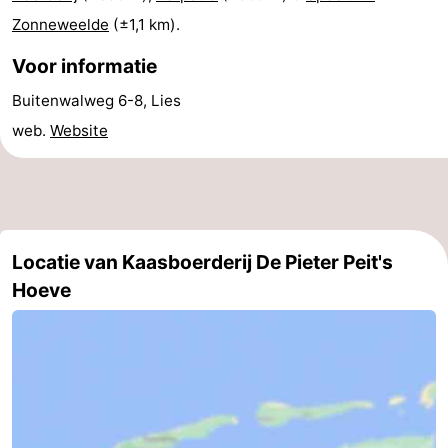
Zonneweelde
(±1,1 km).
Praktisch
Voor informatie
Forum
Buitenwalweg 6-8, Lies
Route
web.
Website
-
Boot
Waddenhoppen
Reisboekenwinkel
Locatie van Kaasboerderij De Pieter Peit's
Hoeve
Nieuws
Medische
adressen
Regio
Friesland