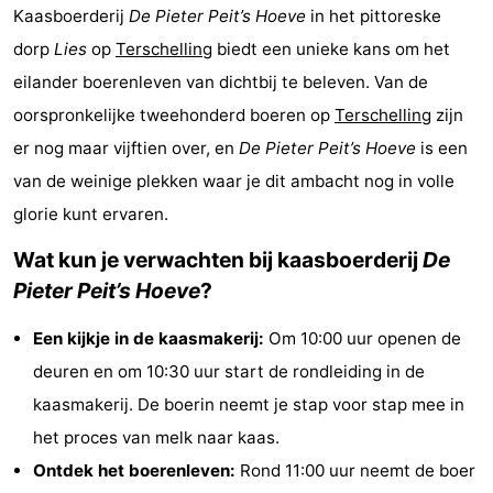
Kaasboerderij
De Pieter Peit’s Hoeve
in het pittoreske
Elements
-
dorp
Lies
op
Terschelling
biedt een unieke kans om het
Kaap
-
eilander boerenleven van dichtbij te beleven. Van de
oorspronkelijke tweehonderd boeren op
Terschelling
zijn
West
Résidence
-
er nog maar vijftien over, en
De Pieter Peit’s Hoeve
is een
Terschelling
Strandappartementen
-
van de weinige plekken waar je dit ambacht nog in volle
glorie kunt ervaren.
West
Tjermelân
Bed
Wat kun je verwachten bij kaasboerderij
De
Terschelling
(&
Campings
Pieter Peit’s Hoeve
?
breakfasts)
Hotels
Een kijkje in de kaasmakerij:
Om 10:00 uur openen de
deuren en om 10:30 uur start de rondleiding in de
Vakantiehuizen
kaasmakerij. De boerin neemt je stap voor stap mee in
-
het proces van melk naar kaas.
Ontdek het boerenleven:
Rond 11:00 uur neemt de boer
De
-