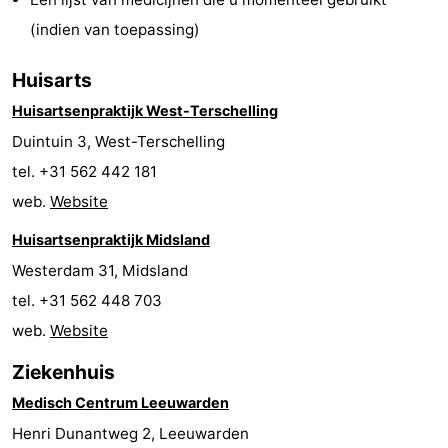
Riesen
Elements
-
(indien van toepassing)
Schuttersbos
-
Huisarts
Huisartsenpraktijk West-Terschelling
Tjermelân
Last
Duintuin 3, West-Terschelling
minutes
Strand
tel. +31 562 442 181
web.
Website
Zien
Huisartsenpraktijk Midsland
&
Bezienswaardigheden
Westerdam 31, Midsland
doen
-
tel. +31 562 448 703
web.
Website
Musea
-
Ziekenhuis
Monumenten
-
Medisch Centrum Leeuwarden
Kerken
-
Henri Dunantweg 2, Leeuwarden