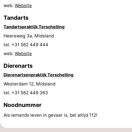
web.
Website
Zwembaden
-
Tandarts
Fietsen
-
Tandartspraktijk Terschelling
Wandelen
-
Heereweg 3a, Midsland
tel. +31 562 449 444
Paardrijden
-
web.
Website
Surfen
-
Dierenarts
Dierenartsenpraktijk Terschelling
Wadlopen
Eten
Westerdam 12, Midsland
en
Nachtleven
tel. +31 562 449 363
drinken
Zeehonden
Noodnummer
Vuurtoren
Als iemands leven in gevaar is, bel altijd 112!
Evenementen