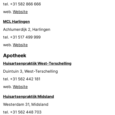
tel. +31 582 866 666
Uitkijkpunten
Attracties
web.
Website
-
MCL Harlingen
Achlumerdijk 2, Harlingen
Rondvaarten
-
tel. +31 517 499 999
Boerderijen
-
web.
Website
Speeltuinen
-
Apotheek
Huisartsenpraktijk West-Terschelling
Minigolfbanen
Wellness
Duintuin 3, West-Terschelling
centra
Natuur
tel. +31 562 442 181
web.
Website
Rondleidingen
Huisartsenpraktijk Midsland
Sporten
Westerdam 31, Midsland
-
tel. +31 562 448 703