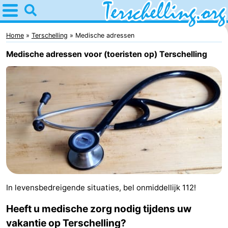
Home
Terschelling
Home
Terschelling
Medische adressen
Medische adressen voor (toeristen op) Terschelling
Tips
Voor
kinderen
Dorpen
Natuur
Jongeren
Overnachten
In levensbedreigende situaties, bel onmiddellijk 112!
Appartementen
Heeft u medische zorg nodig tijdens uw
-
vakantie op Terschelling?