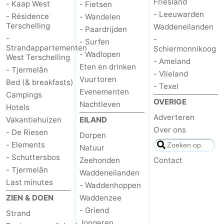
Friesland
- Kaap West
- Fietsen
- Leeuwarden
- Résidence
- Wandelen
Terschelling
Waddeneilanden
- Paardrijden
-
-
- Surfen
Strandappartementen
Schiermonnikoog
- Wadlopen
West Terschelling
- Ameland
Eten en drinken
- Tjermelân
- Vlieland
Vuurtoren
Bed (& breakfasts)
- Texel
Evenementen
Campings
OVERIGE
Nachtleven
Hotels
Adverteren
Vakantiehuizen
EILAND
Over ons
- De Riesen
Dorpen
- Elements
Natuur
- Schuttersbos
Zeehonden
Contact
- Tjermelân
Waddeneilanden
Last minutes
- Waddenhoppen
ZIEN & DOEN
Waddenzee
- Griend
Strand
Jongeren