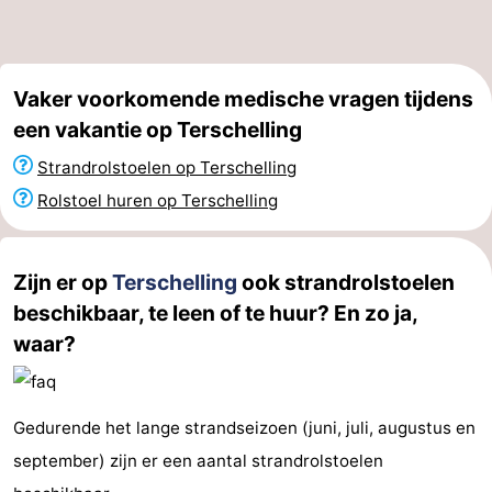
Praktisch
Forum
Vaker voorkomende medische vragen tijdens
een vakantie op Terschelling
Route
Strandrolstoelen op Terschelling
-
Rolstoel huren op Terschelling
Boot
Waddenhoppen
Zijn er op
Terschelling
ook strandrolstoelen
Reisboekenwinkel
beschikbaar, te leen of te huur? En zo ja,
Nieuws
waar?
Medische
Gedurende het lange strandseizoen (juni, juli, augustus en
adressen
Regio
september) zijn er een aantal strandrolstoelen
Friesland