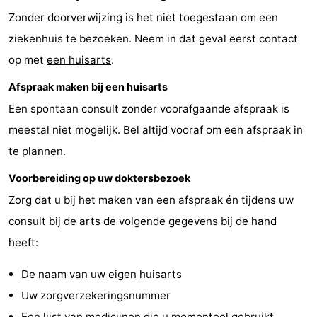
Zonder doorverwijzing is het niet toegestaan om een
Elements
-
ziekenhuis te bezoeken. Neem in dat geval eerst contact
Kaap
-
op met
een huisarts
.
West
Résidence
-
Afspraak maken bij een huisarts
Een spontaan consult zonder voorafgaande afspraak is
Terschelling
Strandappartementen
-
meestal niet mogelijk. Bel altijd vooraf om een afspraak in
West
Tjermelân
Bed
te plannen.
Terschelling
(&
Campings
Voorbereiding op uw doktersbezoek
Zorg dat u bij het maken van een afspraak én tijdens uw
breakfasts)
Hotels
consult bij de arts de volgende gegevens bij de hand
Vakantiehuizen
heeft:
-
De naam van uw eigen huisarts
Uw zorgverzekeringsnummer
De
-
Een lijst van medicijnen die u momenteel gebruikt