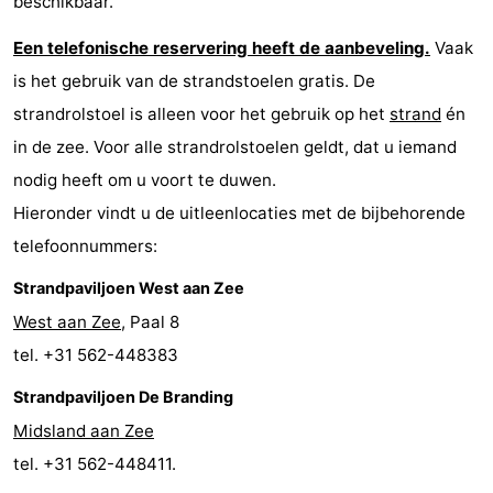
beschikbaar.
-
Een telefonische reservering heeft de aanbeveling.
Vaak
is het gebruik van de strandstoelen gratis. De
Leeuwarden
Waddeneilanden
strandrolstoel is alleen voor het gebruik op het
strand
én
-
in de zee. Voor alle strandrolstoelen geldt, dat u iemand
nodig heeft om u voort te duwen.
Schiermonnikoog
-
Hieronder vindt u de uitleenlocaties met de bijbehorende
Ameland
-
telefoonnummers:
Vlieland
-
Strandpaviljoen West aan Zee
West aan Zee
, Paal 8
Texel
Weer
tel. +31 562-448383
Contact
Strandpaviljoen De Branding
Midsland aan Zee
tel. +31 562-448411.