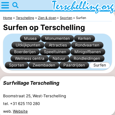
Home
Terschelling
Home
Terschelling
Zien & doen
Sporten
Surfen
Surfen op Terschelling
Tips
Musea
Monumenten
Kerken
Voor
Uitkijkpunten
Attracties
Rondvaarten
Boerderijen
Speeltuinen
Minigolfbanen
kinderen
Dorpen
Wellness centra
Natuur
Rondleidingen
Natuur
Sporten
Zwembaden
Paardrijden
Surfen
Jongeren
Surfvillage Terschelling
Overnachten
Boomstraat 25, West-Terschelling
Appartementen
tel. +31 625 110 280
-
web.
Website