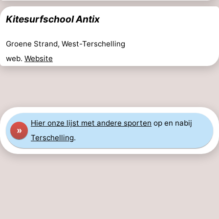
Elements
-
Kitesurfschool Antix
Kaap
-
Groene Strand, West-Terschelling
West
Résidence
-
web.
Website
Terschelling
Strandappartementen
-
West
Tjermelân
Bed
Terschelling
(&
Campings
Hier
onze lijst met andere sporten
op en nabij
»
Terschelling
.
breakfasts)
Hotels
Vakantiehuizen
-
De
-