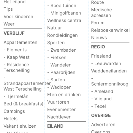
Het eiland
Route
- Speeltuinen
Uitkijkpunten
Attracties
Tips
Medische
- Minigolfbanen
adressen
Voor kinderen
Wellness centra
-
Forum
Weer
Natuur
Reisboekenwinkel
VERBLIJF
Rondvaarten
-
Rondleidingen
Nieuws
Appartementen
Sporten
REGIO
Boerderijen
-
- Elements
- Zwembaden
Friesland
- Kaap West
- Fietsen
Speeltuinen
-
- Leeuwarden
- Résidence
- Wandelen
Terschelling
Waddeneilanden
- Paardrijden
Minigolfbanen
Wellness
-
-
- Surfen
Strandappartementen
Schiermonnikoog
- Wadlopen
centra
Natuur
West Terschelling
- Ameland
Eten en drinken
- Tjermelân
- Vlieland
Rondleidingen
Vuurtoren
Bed (& breakfasts)
- Texel
Evenementen
Campings
Sporten
OVERIGE
Nachtleven
Hotels
Adverteren
Vakantiehuizen
EILAND
-
Over ons