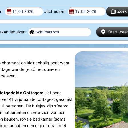
en
Uitchecken
Zoek 
Vakantiehuizen:
Kaart wee
en charmant en kleinschalig park waar
tage wandel je zó het duin- en
 beleven!
ietgedekte Cottages:
Het park
 over
41 vrijstaande cottages, geschikt
t 6 personen
. De huisjes zijn sfeervol
 in natuurtinten en voorzien van een
en keuken, royale badkamer (soms
roodsauna) en een eigen terras met