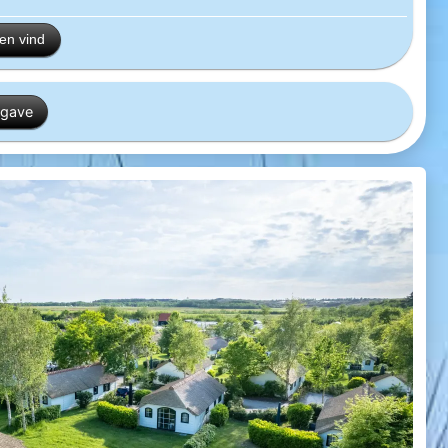
en vind
rgave