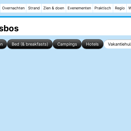
Overnachten
Strand
Zien & doen
Evenementen
Praktisch
Regio
W
rsbos
en
Bed (& breakfasts)
Campings
Hotels
Vakantiehu