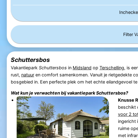
Incheck
Filter 
Schuttersbos
Vakantiepark
Schuttersbos
in
Midsland
op
Terschelling
, is e
rust,
natuur
en comfort samenkomen. Vanuit je rietgedekte cot
bosgebied in. Een perfecte plek om het echte eilandgevoel te
Wat kun je verwachten bij vakantiepark
Schuttersbos
?
Knusse R
beschikt
voor 2 to
ingericht
ruime op
met infra