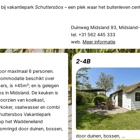
bij vakantiepark
Schuttersbos
– een plek waar het buitenleven cent
Duinweg Midsland 93, Midsland-
tel. +31 562 445 333
web.
Meer informatie
2-4B
oor maximaal 6 personen.
ommodatie beschikt over
rs, is ±45m²; en is gelegen
s in Midsland. De keuken is
oorzien van koelkast,
rkoker, vaatwasser en combi
huttersbos Vakantiepark
op het Waddeneiland
s omringd door duinen, bossen,
door duinen, bossen, ...