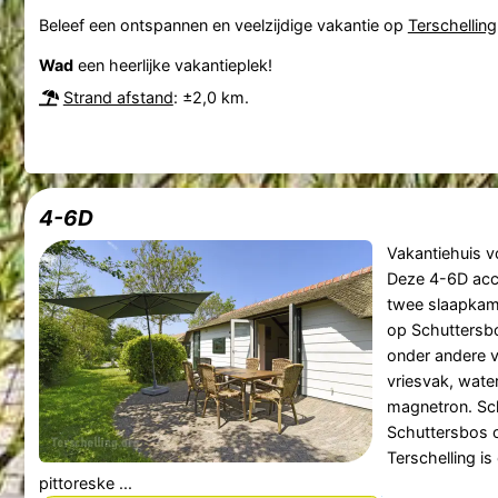
Beleef een ontspannen en veelzijdige vakantie op
Terschelling
Wad
een heerlijke vakantieplek!
Strand afstand
: ±2,0 km.
4-6D
Vakantiehuis v
Deze 4-6D acc
twee slaapkame
op Schuttersbo
onder andere v
vriesvak, wate
magnetron. Sc
Schuttersbos 
Terschelling i
pittoreske ...