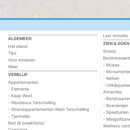
Last minutes
ALGEMEEN
ZIEN & DOEN
Het eiland
Strand
Tips
Bezienswaar
Voor kinderen
- Musea
Weer
- Monumente
VERBLIJF
- Kerken
Appartementen
- Uitkijkpunte
- Elements
Attracties
- Kaap West
- Rondvaarte
- Résidence Terschelling
- Boerderijen
- Strandappartementen West Terschelling
- Speeltuinen
- Tjermelân
- Minigolfban
Bed (& breakfasts)
Wellness cent
Campings