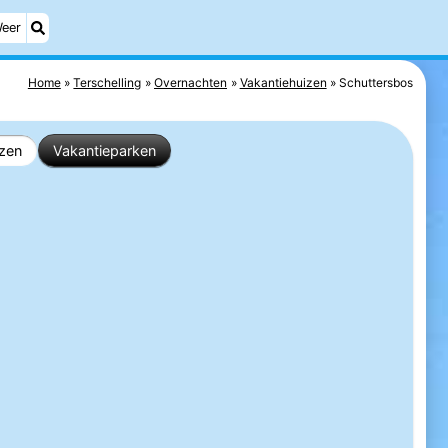
eer
Home
Terschelling
Overnachten
Vakantiehuizen
Schuttersbos
izen
Vakantieparken