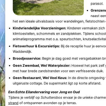
parasol.
Grenzend
naast een
het een ideale uitvalsbasis voor wandelingen, fietstochte
Kindvriendelijke Voorzieningen:
Kinderen vermaken zich v
klimtoestellen, schommels en zandplekken. Tijdens schoolv
animatieprogramma met o.a. speurtochten, knutselactiviteit
Fietsverhuur & Excursietips:
Bij de receptie huur je eenv
Waddendijk.
Broodjesservice:
Begin je dag goed met versgebakken brood
Geen Zwembad, Wel Waterplezier:
Hoewel het park zelf 
met haar brede zandstranden voor een verfrissende duik.
Geen Restaurant, Wel Veel Keus:
In de directe omgeving v
uitgeruste cottage. De supermarkt ligt op korte afstand.
Een Echte Eilandervaring voor Jong en Oud
Tijdens je verblijf op
Schuttersbos
ervaar je de unieke charm
strand
of ontspannen avonden op je terras.