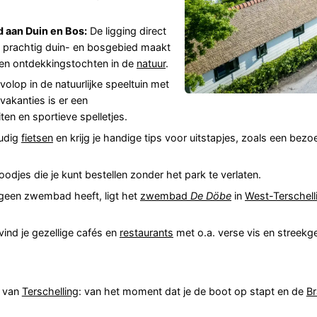
 aan Duin en Bos:
De ligging direct
 prachtig duin- en bosgebied maakt
n en ontdekkingstochten in de
natuur
.
olop in de natuurlijke speeltuin met
akanties is er een
en en sportieve spelletjes.
oudig
fietsen
en krijg je handige tips voor uitstapjes, zoals een bez
jes die je kunt bestellen zonder het park te verlaten.
geen zwembad heeft, ligt het
zwembad
De Döbe
in
West-Terschell
ind je gezellige cafés en
restaurants
met o.a. verse vis en streekge
e van
Terschelling
: van het moment dat je de boot op stapt en de
Br