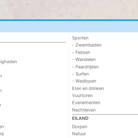
Sporten
- Zwembaden
- Fietsen
- Wandelen
digheden
- Paardrijden
- Surfen
n
- Wadlopen
Eten en drinken
n
Vuurtoren
Evenementen
n
Nachtleven
EILAND
en
Dorpen
ra
Natuur