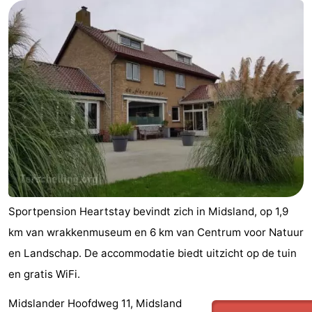
Elements
-
Kaap
-
West
Résidence
-
Terschelling
Strandappartementen
-
West
Tjermelân
Bed
Terschelling
(&
Campings
breakfasts)
Hotels
Sportpension Heartstay bevindt zich in Midsland, op 1,9
km van wrakkenmuseum en 6 km van Centrum voor Natuur
Vakantiehuizen
en Landschap. De accommodatie biedt uitzicht op de tuin
-
en gratis WiFi.
De
-
Midslander Hoofdweg 11, Midsland