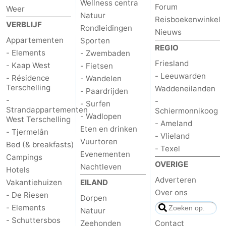
Wellness centra
Forum
Weer
Natuur
Reisboekenwinkel
VERBLIJF
Rondleidingen
Nieuws
Appartementen
Sporten
REGIO
- Elements
- Zwembaden
Friesland
- Kaap West
- Fietsen
- Leeuwarden
- Résidence
- Wandelen
Terschelling
Waddeneilanden
- Paardrijden
-
-
- Surfen
Strandappartementen
Schiermonnikoog
- Wadlopen
West Terschelling
- Ameland
Eten en drinken
- Tjermelân
- Vlieland
Vuurtoren
Bed (& breakfasts)
- Texel
Evenementen
Campings
OVERIGE
Nachtleven
Hotels
Adverteren
Vakantiehuizen
EILAND
Over ons
- De Riesen
Dorpen
- Elements
Natuur
- Schuttersbos
Zeehonden
Contact