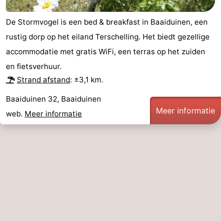
-
De Stormvogel is een bed & breakfast in Baaiduinen, een
rustig dorp op het eiland Terschelling. Het biedt gezellige
Leeuwarden
Waddeneilanden
accommodatie met gratis WiFi, een terras op het zuiden
-
en fietsverhuur.
Strand afstand
: ±3,1 km.
Schiermonnikoog
-
Baaiduinen 32, Baaiduinen
Ameland
-
Meer informatie
web.
Meer informatie
Vlieland
-
Texel
Weer
Contact