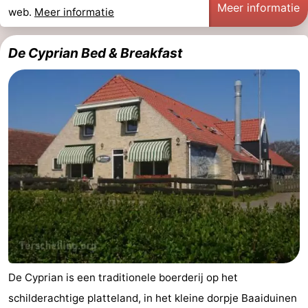
Meer informatie
web.
Meer informatie
Riesen
Elements
-
Schuttersbos
-
De Cyprian Bed & Breakfast
Tjermelân
Last
minutes
Strand
Zien
&
Bezienswaardigheden
doen
-
Musea
-
Monumenten
-
De Cyprian is een traditionele boerderij op het
Kerken
-
schilderachtige platteland, in het kleine dorpje Baaiduinen