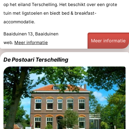
op het eiland Terschelling. Het beschikt over een grote
Uitkijkpunten
Attracties
tuin met ligstoelen en biedt bed & breakfast-
-
accommodatie.
Baaiduinen 13, Baaiduinen
Rondvaarten
-
Meer informatie
web.
Meer informatie
Boerderijen
-
De Postoari Terschelling
Speeltuinen
-
Minigolfbanen
Wellness
centra
Natuur
Rondleidingen
Sporten
-