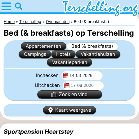
Home
Terschelling
Home
Terschelling
Overnachten
Bed (& breakfasts)
Bed (& breakfasts) op Terschelling
Tips
Appartementen
Bed (& breakfasts)
Voor
Campings
Hotels
Vakantiehuizen
Vakantieparken
kinderen
Dorpen
Inchecken
Natuur
Uitchecken
Jongeren
Zoek en vind
Overnachten
Kaart weergave
Appartementen
Sportpension Heartstay
-