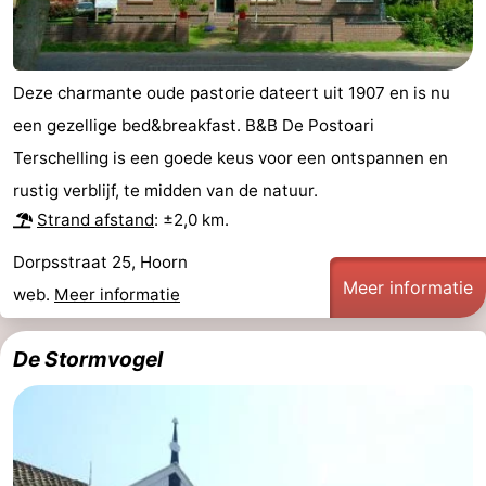
Zwembaden
-
Fietsen
-
Deze charmante oude pastorie dateert uit 1907 en is nu
een gezellige bed&breakfast. B&B De Postoari
Wandelen
-
Terschelling is een goede keus voor een ontspannen en
Paardrijden
-
rustig verblijf, te midden van de natuur.
Strand afstand
: ±2,0 km.
Surfen
-
Dorpsstraat 25, Hoorn
Wadlopen
Eten
Meer informatie
web.
Meer informatie
en
Nachtleven
De Stormvogel
drinken
Zeehonden
Vuurtoren
Evenementen