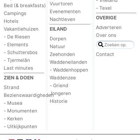
- Vlieland
Vuurtoren
Bed (& breakfasts)
- Texel
Evenementen
Campings
OVERIGE
Nachtleven
Hotels
Adverteren
Vakantiehuizen
EILAND
Over ons
- De Riesen
Dorpen
- Elements
Natuur
- Schuttersbos
Zeehonden
Contact
- Tjermelân
Waddeneilanden
Last minutes
- Waddenhoppen
ZIEN & DOEN
Waddenzee
- Griend
Strand
Jongeren
Bezienswaardigheden
Historie
- Musea
- Monumenten
- Kerken
- Uitkijkpunten