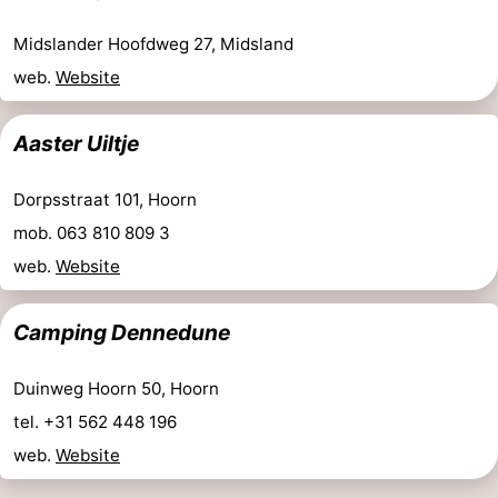
Zwembaden
-
Midslander Hoofdweg 27, Midsland
web.
Website
Fietsen
-
Wandelen
-
Aaster Uiltje
Paardrijden
-
Dorpsstraat 101, Hoorn
mob. 063 810 809 3
Surfen
-
web.
Website
Wadlopen
Eten
Camping Dennedune
en
Nachtleven
drinken
Zeehonden
Duinweg Hoorn 50, Hoorn
tel. +31 562 448 196
Vuurtoren
web.
Website
Evenementen