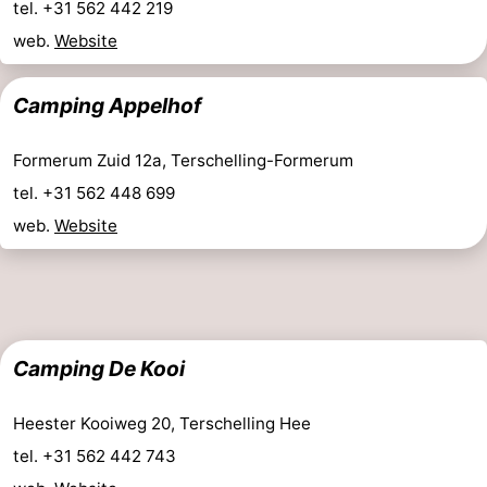
tel. +31 562 442 219
Elements
-
web.
Website
Kaap
-
Camping Appelhof
West
Résidence
-
Formerum Zuid 12a, Terschelling-Formerum
Terschelling
Strandappartementen
-
tel. +31 562 448 699
West
Tjermelân
Bed
web.
Website
Terschelling
(&
Campings
breakfasts)
Hotels
Camping De Kooi
Vakantiehuizen
-
Heester Kooiweg 20, Terschelling Hee
tel. +31 562 442 743
De
-