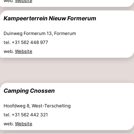
web.
Website
Riesen
Elements
-
Kampeerterrein Nieuw Formerum
Schuttersbos
-
Duinweg Formerum 13, Formerum
Tjermelân
Last
tel. +31 562 448 977
minutes
Strand
web.
Website
Zien
&
Bezienswaardigheden
doen
-
Camping Cnossen
Musea
-
Hoofdweg 8, West-Terschelling
tel. +31 562 442 321
Monumenten
-
web.
Website
Kerken
-