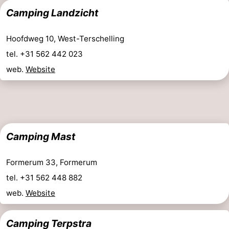
Camping Landzicht
Uitkijkpunten
Attracties
-
Hoofdweg 10, West-Terschelling
tel. +31 562 442 023
Rondvaarten
-
web.
Website
Boerderijen
-
Speeltuinen
-
Minigolfbanen
Wellness
Camping Mast
centra
Natuur
Formerum 33, Formerum
Rondleidingen
tel. +31 562 448 882
web.
Website
Sporten
-
Camping Terpstra