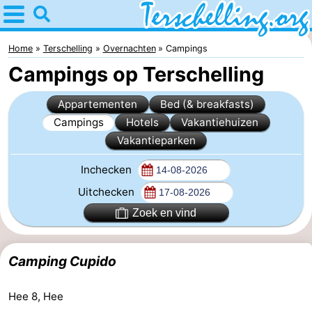
Home
Terschelling
Home
Terschelling
Overnachten
Campings
Campings op Terschelling
Tips
Appartementen
Bed (& breakfasts)
Voor
Campings
Hotels
Vakantiehuizen
Vakantieparken
kinderen
Dorpen
Inchecken
Natuur
Uitchecken
Jongeren
Zoek en vind
Overnachten
Camping Cupido
Appartementen
Hee 8, Hee
-