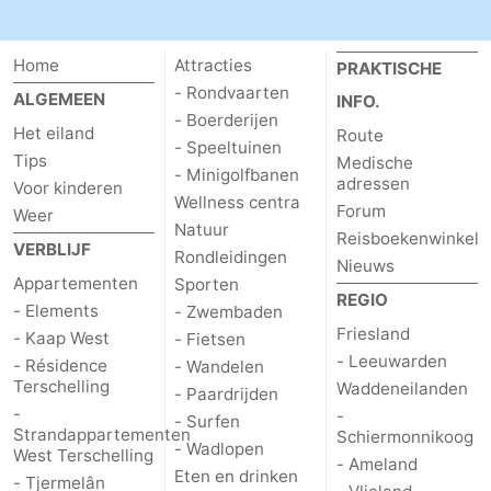
-
Home
Attracties
PRAKTISCHE
Leeuwarden
Waddeneilanden
- Rondvaarten
ALGEMEEN
INFO.
- Boerderijen
Het eiland
Route
-
- Speeltuinen
Tips
Medische
- Minigolfbanen
adressen
Schiermonnikoog
-
Voor kinderen
Wellness centra
Forum
Weer
Natuur
Ameland
-
Reisboekenwinkel
VERBLIJF
Rondleidingen
Nieuws
Appartementen
Vlieland
-
Sporten
REGIO
- Elements
- Zwembaden
Texel
Weer
Friesland
- Kaap West
- Fietsen
- Leeuwarden
- Résidence
- Wandelen
Contact
Terschelling
Waddeneilanden
- Paardrijden
-
-
- Surfen
Strandappartementen
Schiermonnikoog
- Wadlopen
West Terschelling
- Ameland
Eten en drinken
- Tjermelân