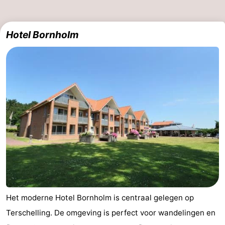
Zwembaden
-
Hotel Bornholm
Fietsen
-
Wandelen
-
Paardrijden
-
Surfen
-
Wadlopen
Eten
en
Nachtleven
drinken
Zeehonden
Vuurtoren
Het moderne Hotel Bornholm is centraal gelegen op
Terschelling. De omgeving is perfect voor wandelingen en
Evenementen