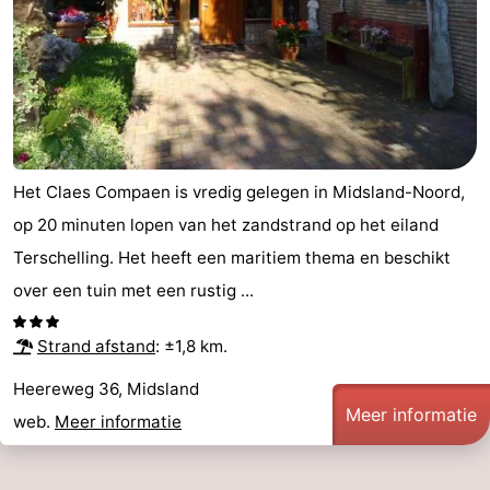
Uitkijkpunten
Attracties
-
Rondvaarten
-
Boerderijen
-
Het Claes Compaen is vredig gelegen in Midsland-Noord,
op 20 minuten lopen van het zandstrand op het eiland
Speeltuinen
-
Terschelling. Het heeft een maritiem thema en beschikt
Minigolfbanen
Wellness
over een tuin met een rustig ...
centra
Natuur
Strand afstand
: ±1,8 km.
Rondleidingen
Heereweg 36, Midsland
Meer informatie
web.
Meer informatie
Sporten
-