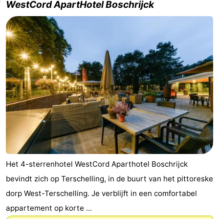
WestCord ApartHotel Boschrijck
Elements
-
Kaap
-
West
Résidence
-
Terschelling
Strandappartementen
-
West
Tjermelân
Bed
Terschelling
(&
Campings
breakfasts)
Hotels
Het 4-sterrenhotel WestCord Aparthotel Boschrijck
Vakantiehuizen
bevindt zich op Terschelling, in de buurt van het pittoreske
-
dorp West-Terschelling. Je verblijft in een comfortabel
appartement op korte ...
De
-