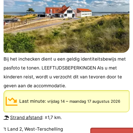
-
Leeuwarden
Waddeneilanden
-
Schiermonnikoog
-
Bij het inchecken dient u een geldig identiteitsbewijs met
Ameland
-
pasfoto te tonen. LEEFTIJDSBEPERKINGEN Als u met
kinderen reist, wordt u verzocht dit van tevoren door te
Vlieland
-
geven aan de accommodatie.
Texel
Weer
Last minute:
–
vrijdag 14
maandag 17 augustus 2026
Contact
Strand afstand
: ±1,7 km.
't Land 2, West-Terschelling