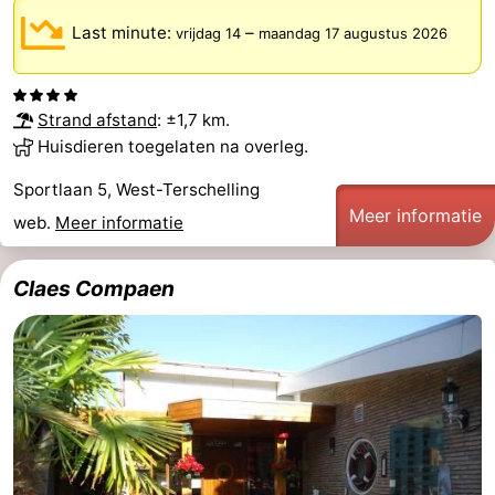
Riesen
Elements
-
Last minute:
–
vrijdag 14
maandag 17 augustus 2026
Schuttersbos
-
Strand afstand
: ±1,7 km.
Tjermelân
Last
Huisdieren toegelaten na overleg.
minutes
Strand
Sportlaan 5, West-Terschelling
Meer informatie
web.
Meer informatie
Zien
&
Bezienswaardigheden
Claes Compaen
doen
-
Musea
-
Monumenten
-
Kerken
-