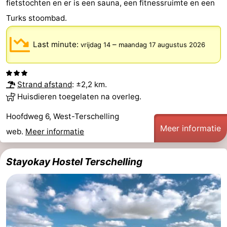
fietstochten en er is een sauna, een fitnessruimte en een
Praktisch
Turks stoombad.
Forum
Last minute:
–
vrijdag 14
maandag 17 augustus 2026
Route
Strand afstand
: ±2,2 km.
-
Huisdieren toegelaten na overleg.
Boot
Waddenhoppen
Hoofdweg 6, West-Terschelling
Meer informatie
Reisboekenwinkel
web.
Meer informatie
Nieuws
Stayokay Hostel Terschelling
Medische
adressen
Regio
Friesland