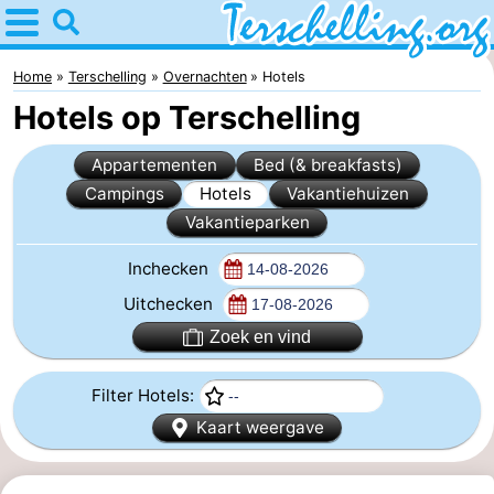
Home
Terschelling
Home
Terschelling
Overnachten
Hotels
Hotels op Terschelling
Tips
Appartementen
Bed (& breakfasts)
Voor
Campings
Hotels
Vakantiehuizen
Vakantieparken
kinderen
Dorpen
Inchecken
Natuur
Uitchecken
Jongeren
Zoek en vind
Overnachten
Filter Hotels:
Appartementen
Kaart weergave
-