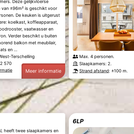
ers. Deze gelijkvloerse
van ±96m² is geschikt voor
sonen. De keuken is uitgerust
re: koelkast, koffieapparaat,
oodrooster, vaatwasser en
n. Verder beschikt u buiten
horend balkon met meubilair,
ts en ...
West-Terschelling
Max. 4 personen.
22 570
Slaapkamers: 2.
rmatie
Meer informatie
Strand afstand
: ±100 m.
6LP
4L
heeft twee slaapkamers en