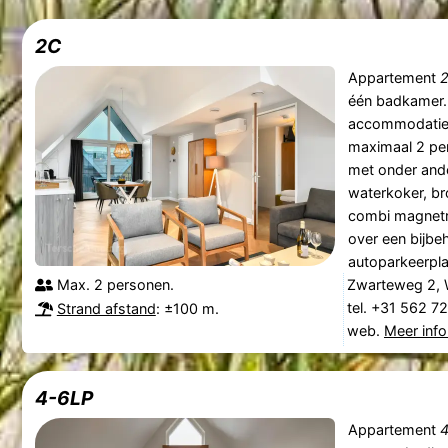
2C
Appartement
één badkamer. 
accommodatie 
maximaal 2 per
met onder ande
waterkoker, br
combi magnetro
over een bijbe
autoparkeerpla
Max. 2 personen.
Zwarteweg 2, 
tel. +31 562 7
Strand afstand
: ±100 m.
web.
Meer info
4-6LP
Appartement
4