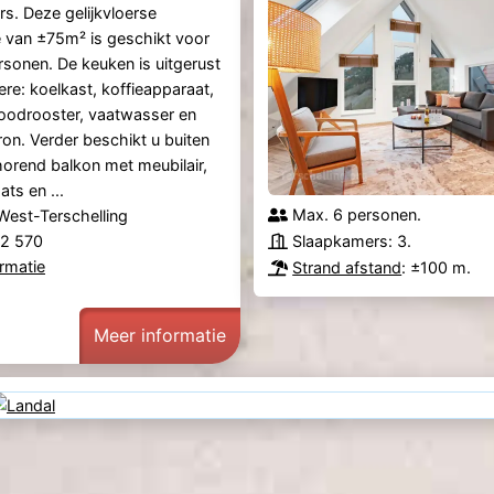
. Deze gelijkvloerse
van ±75m² is geschikt voor
sonen. De keuken is uitgerust
re: koelkast, koffieapparaat,
oodrooster, vaatwasser en
n. Verder beschikt u buiten
horend balkon met meubilair,
ts en ...
Max. 6 personen.
West-Terschelling
22 570
Slaapkamers: 3.
rmatie
Strand afstand
: ±100 m.
Meer informatie