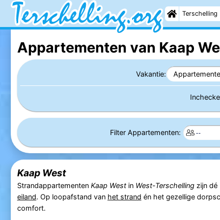
Terschelling
Appartementen van Kaap We
Vakantie:
Appartement
Incheck
Filter Appartementen:
Kaap West
Strandappartementen
Kaap West
in
West-Terschelling
zijn dé
eiland
. Op loopafstand van
het strand
én het gezellige dorpscen
comfort.