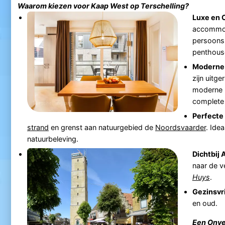
Waarom kiezen voor
Kaap West
op
Terschelling
?
Luxe en 
accommod
persoons 
penthous
Moderne 
zijn uitg
moderne 
complete 
Perfecte 
strand
en grenst aan natuurgebied de
Noordsvaarder
. Ide
natuurbeleving.
Dichtbij A
naar de v
Huys
.
Gezinsvri
en oud.
Een Onve