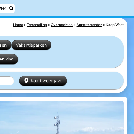
eer
Home
Terschelling
Overnachten
Appartementen
Kaap West
izen
Vakantieparken
en vind
Kaart weergave