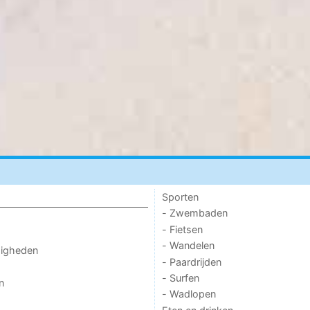
Sporten
- Zwembaden
- Fietsen
- Wandelen
digheden
- Paardrijden
- Surfen
n
- Wadlopen