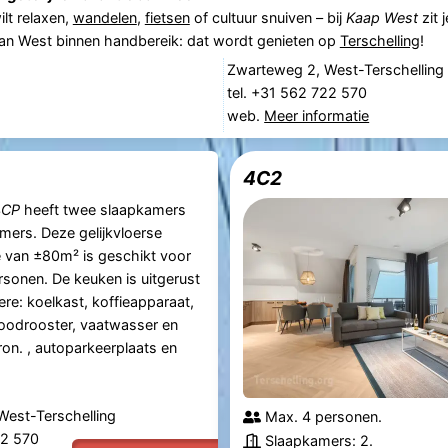
ilt relaxen,
wandelen
,
fietsen
of cultuur snuiven – bij
Kaap West
zit 
n West binnen handbereik: dat wordt genieten op
Terschelling
!
Zwarteweg 2, West-Terschelling
tel. +31 562 722 570
web.
Meer informatie
4C2
4CP
heeft twee slaapkamers
ers. Deze gelijkvloerse
van ±80m² is geschikt voor
sonen. De keuken is uitgerust
re: koelkast, koffieapparaat,
oodrooster, vaatwasser en
n. , autoparkeerplaats en
West-Terschelling
Max. 4 personen.
22 570
Slaapkamers: 2.