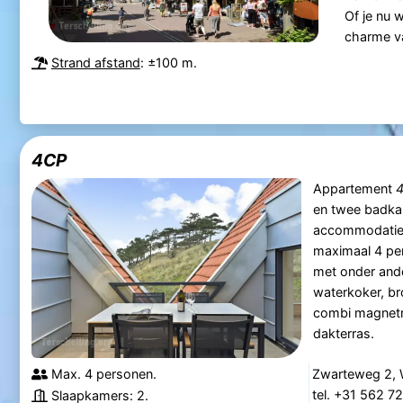
Of je nu w
charme va
Strand afstand
: ±100 m.
4CP
Appartement
en twee badkam
accommodatie 
maximaal 4 per
met onder ande
waterkoker, br
combi magnetro
dakterras.
Max. 4 personen.
Zwarteweg 2, 
tel. +31 562 7
Slaapkamers: 2.