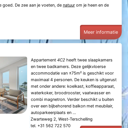
je goed. De zee aan je voeten, de
natuur
om je heen en de
Meer informatie
Appartement
4C2
heeft twee slaapkamers
en twee badkamers. Deze gelijkvloerse
accommodatie van ±75m² is geschikt voor
maximaal 4 personen. De keuken is uitgerust
met onder andere: koelkast, koffieapparaat,
waterkoker, broodrooster, vaatwasser en
combi magnetron. Verder beschikt u buiten
over een bijbehorend balkon met meubilair,
autoparkeerplaats en ...
Zwarteweg 2, West-Terschelling
tel. +31 562 722 570