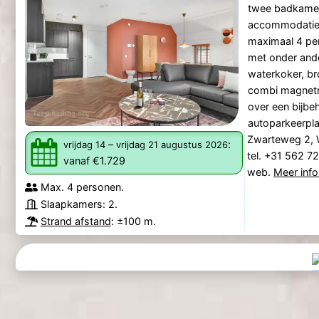
twee badkamers
accommodatie 
maximaal 4 per
met onder ande
waterkoker, br
combi magnetro
over een bijbe
autoparkeerplaa
Zwarteweg 2, 
–
:
vrijdag 14
vrijdag 21 augustus 2026
tel. +31 562 7
vanaf €1.729
web.
Meer info
Max. 4 personen.
Slaapkamers: 2.
Strand afstand
: ±100 m.