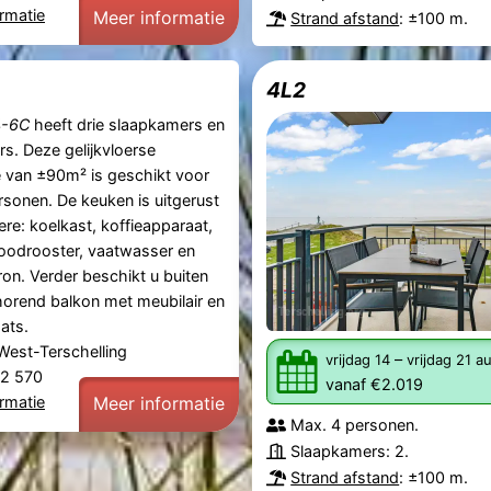
rmatie
Meer informatie
Strand afstand
: ±100 m.
4L2
4-6C
heeft drie slaapkamers en
. Deze gelijkvloerse
van ±90m² is geschikt voor
sonen. De keuken is uitgerust
re: koelkast, koffieapparaat,
oodrooster, vaatwasser en
n. Verder beschikt u buiten
horend balkon met meubilair en
ats.
West-Terschelling
–
vrijdag 14
vrijdag 21 
22 570
vanaf €2.019
rmatie
Meer informatie
Max. 4 personen.
Slaapkamers: 2.
Strand afstand
: ±100 m.