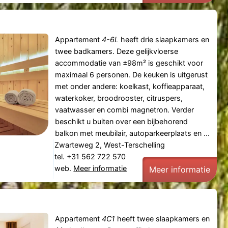
Appartement
4-6L
heeft drie slaapkamers en
twee badkamers. Deze gelijkvloerse
accommodatie van ±98m² is geschikt voor
maximaal 6 personen. De keuken is uitgerust
met onder andere: koelkast, koffieapparaat,
waterkoker, broodrooster, citruspers,
vaatwasser en combi magnetron. Verder
beschikt u buiten over een bijbehorend
balkon met meubilair, autoparkeerplaats en ...
Zwarteweg 2, West-Terschelling
tel. +31 562 722 570
web.
Meer informatie
Meer informatie
Appartement
4C1
heeft twee slaapkamers en