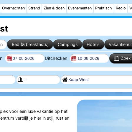
Overnachten
Strand
Zien & doen
Evenementen
Praktisch
Regio
W
st
en
Bed (& breakfasts)
Campings
Hotels
Vakantiehu
en
Uitchecken
Zoek 
 plek voor een luxe vakantie op het
trum verblijf je hier in stijl, rust en