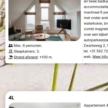
en twee badkam
accommodatie 
maximaal 6 per
met onder ande
waterkoker, br
combi magnetro
over een bijbe
autoparkeerplaa
Max. 6 personen.
Zwarteweg 2, 
tel. +31 562 7
Slaapkamers: 3.
web.
Meer info
Strand afstand
: ±100 m.
4L
Appartement