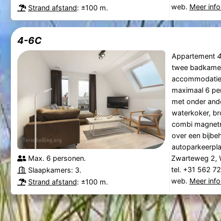
web.
Meer info
Strand afstand
: ±100 m.
4-6C
Appartement
twee badkamers
accommodatie 
maximaal 6 per
met onder ande
waterkoker, br
combi magnetro
over een bijbe
autoparkeerpla
Max. 6 personen.
Zwarteweg 2, 
tel. +31 562 7
Slaapkamers: 3.
web.
Meer info
Strand afstand
: ±100 m.