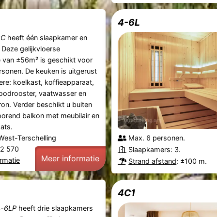
4-6L
2C
heeft één slaapkamer en
Deze gelijkvloerse
van ±56m² is geschikt voor
sonen. De keuken is uitgerust
re: koelkast, koffieapparaat,
oodrooster, vaatwasser en
n. Verder beschikt u buiten
horend balkon met meubilair en
ats.
West-Terschelling
Max. 6 personen.
22 570
Slaapkamers: 3.
Meer informatie
rmatie
Strand afstand
: ±100 m.
4C1
-6LP
heeft drie slaapkamers