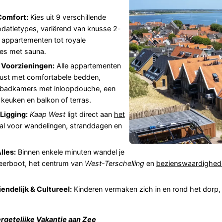
Comfort:
Kies uit 9 verschillende
atietypes, variërend van knusse 2-
appartementen tot royale
es met sauna.
Voorzieningen:
Alle appartementen
erust met comfortabele bedden,
badkamers met inloopdouche, een
keuken en balkon of terras.
Ligging:
Kaap West
ligt direct aan
het
aal voor wandelingen, stranddagen en
lles:
Binnen enkele minuten wandel je
eerboot, het centrum van
West-Terschelling
en
bezienswaardighed
endelijk & Cultureel:
Kinderen vermaken zich in en rond het dorp, e
rgetelijke Vakantie aan Zee