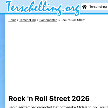
Terschelling
Home
Terschelling
Evenementen
Rock 'n Roll Street
Rock 'n Roll Street 2026
Begin september verandert het pittoreske
Midsland
op
Tersch