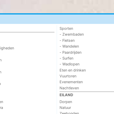
Sporten
- Zwembaden
- Fietsen
- Wandelen
digheden
- Paardrijden
- Surfen
n
- Wadlopen
Eten en drinken
n
Vuurtoren
Evenementen
n
Nachtleven
EILAND
en
Dorpen
ra
Natuur
Zeehonden