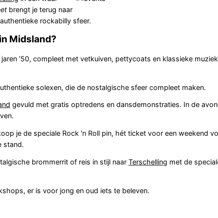
eet
brengt je terug naar
uthentieke rockabilly sfeer.
in Midsland?
jaren ’50, compleet met vetkuiven, pettycoats en klassieke muziek
uthentieke solexen, die de nostalgische sfeer compleet maken.
and
gevuld met gratis optredens en dansdemonstraties. In de avon
even.
p je de speciale Rock 'n Roll pin, hét ticket voor een weekend vo
e stand.
lgische brommerrit of reis in stijl naar
Terschelling
met de speciale
hops, er is voor jong en oud iets te beleven.