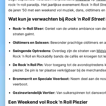
rock-'n-roll paradijs. Het jaarlijkse evenement
Rock 'n Roll Str
de jaren '50 met een weekend vol muziek, dans, oldtimers en a
Wat kun je verwachten bij
Rock 'n Roll Street
Rock-‘n-Roll Sfeer:
Geniet van de unieke ambiance van de 
straten galmt.
Oldtimers en Solexen:
Bewonder prachtige oldtimers en a
Swingende Optredens:
Overdag zijn de straten van
Midsl
Rock ’n Roll en Rockabilly bands de cafés en kroegen tot l
De Rock 'n Roll Pin:
Voor toegang tot de avondoptredens koo
plezier. De pin is ter plaatse verkrijgbaar bij de merchandis
Brommerrit en Speciale Veerboot:
Neem deel aan de nosta
veerboot.
Gezinsvriendelijk Vertier:
Van suikerspinnen tot dansworks
Een Weekend vol Rock 'n Roll Plezier