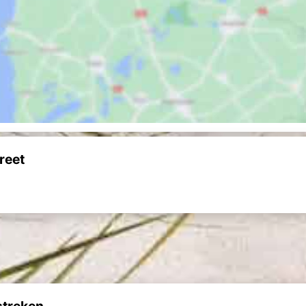
reet
streken