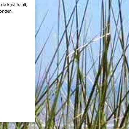
 de kast haalt,
vonden.