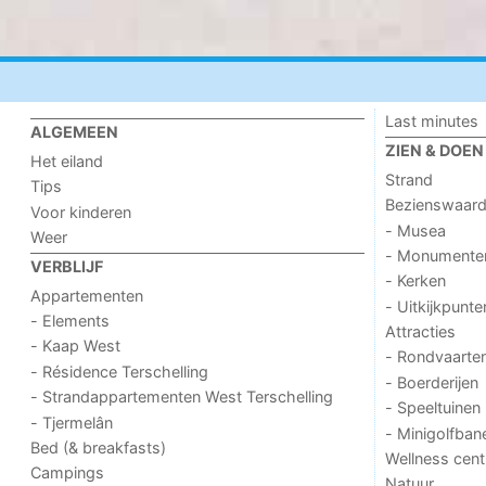
Last minutes
ALGEMEEN
ZIEN & DOEN
Het eiland
Strand
Tips
Bezienswaar
Voor kinderen
- Musea
Weer
- Monumente
VERBLIJF
- Kerken
Appartementen
- Uitkijkpunte
- Elements
Attracties
- Kaap West
- Rondvaarte
- Résidence Terschelling
- Boerderijen
- Strandappartementen West Terschelling
- Speeltuinen
- Tjermelân
- Minigolfban
Bed (& breakfasts)
Wellness cent
Campings
Natuur