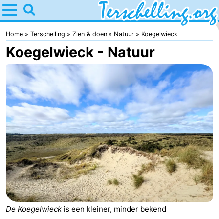
Home
Terschelling
Home
Terschelling
Zien & doen
Natuur
Koegelwieck
Koegelwieck - Natuur
Tips
Voor
kinderen
Dorpen
Natuur
Jongeren
Overnachten
Appartementen
-
De Koegelwieck
is een kleiner, minder bekend