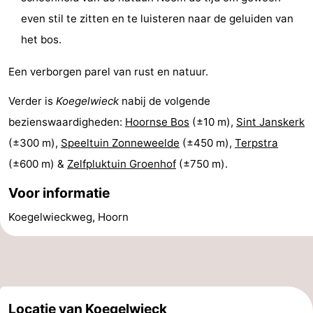
Riesen
Elements
-
even stil te zitten en te luisteren naar de geluiden van
het bos.
Schuttersbos
-
Een verborgen parel van rust en natuur.
Tjermelân
Last
Verder is
Koegelwieck
nabij de volgende
minutes
Strand
bezienswaardigheden:
Hoornse Bos
(±10 m),
Sint Janskerk
(±300 m),
Speeltuin Zonneweelde
(±450 m),
Terpstra
Zien
(±600 m) &
Zelfpluktuin Groenhof
(±750 m).
&
Bezienswaardigheden
Voor informatie
doen
-
Koegelwieckweg, Hoorn
Musea
-
Monumenten
-
Kerken
-
Locatie van Koegelwieck