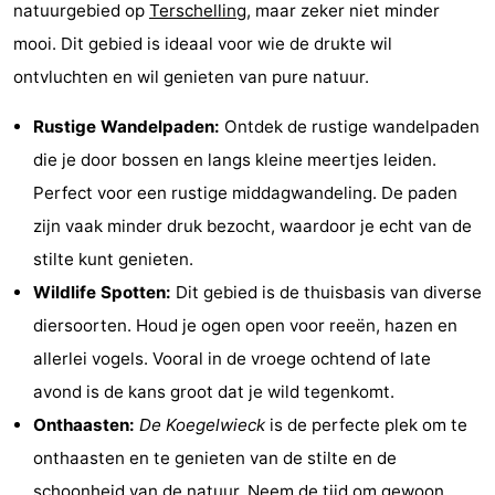
natuurgebied op
Terschelling
, maar zeker niet minder
Elements
-
mooi. Dit gebied is ideaal voor wie de drukte wil
Kaap
-
ontvluchten en wil genieten van pure natuur.
West
Résidence
-
Rustige Wandelpaden:
Ontdek de rustige wandelpaden
die je door bossen en langs kleine meertjes leiden.
Terschelling
Strandappartementen
-
Perfect voor een rustige middagwandeling. De paden
West
Tjermelân
Bed
zijn vaak minder druk bezocht, waardoor je echt van de
stilte kunt genieten.
Terschelling
(&
Campings
Wildlife Spotten:
Dit gebied is de thuisbasis van diverse
breakfasts)
Hotels
diersoorten. Houd je ogen open voor reeën, hazen en
allerlei vogels. Vooral in de vroege ochtend of late
Vakantiehuizen
avond is de kans groot dat je wild tegenkomt.
-
Onthaasten:
De Koegelwieck
is de perfecte plek om te
onthaasten en te genieten van de stilte en de
De
-
schoonheid van de natuur. Neem de tijd om gewoon