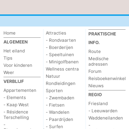
Praktisch
Forum
Home
Attracties
PRAKTISCHE
Route
- Rondvaarten
ALGEMEEN
INFO.
- Boerderijen
-
Het eiland
Route
- Speeltuinen
Tips
Medische
Boot
Waddenhoppen
- Minigolfbanen
adressen
Voor kinderen
Wellness centra
Forum
Weer
Reisboekenwinkel
Natuur
Reisboekenwinkel
VERBLIJF
Rondleidingen
Nieuws
Nieuws
Appartementen
Sporten
REGIO
- Elements
- Zwembaden
Medische
Friesland
- Kaap West
- Fietsen
- Leeuwarden
- Résidence
- Wandelen
adressen
Regio
Terschelling
Waddeneilanden
- Paardrijden
-
-
Friesland
- Surfen