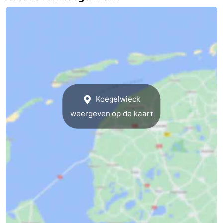
Uitkijkpunten
Attracties
-
Rondvaarten
-
Boerderijen
-
Koegelwieck
Speeltuinen
-
weergeven op de kaart
Minigolfbanen
Wellness
centra
Natuur
Rondleidingen
Sporten
-