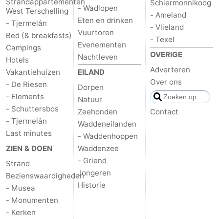
Strandappartementen
Schiermonnikoog
- Wadlopen
West Terschelling
- Ameland
-
Eten en drinken
- Tjermelân
- Vlieland
Vuurtoren
Bed (& breakfasts)
Leeuwarden
Waddeneilanden
- Texel
Evenementen
Campings
OVERIGE
Nachtleven
Hotels
-
Adverteren
Vakantiehuizen
EILAND
Over ons
Schiermonnikoog
-
- De Riesen
Dorpen
- Elements
Natuur
Ameland
-
- Schuttersbos
Zeehonden
Contact
- Tjermelân
Waddeneilanden
Vlieland
-
Last minutes
- Waddenhoppen
ZIEN & DOEN
Waddenzee
Texel
Weer
- Griend
Strand
Contact
Jongeren
Bezienswaardigheden
Historie
- Musea
- Monumenten
- Kerken