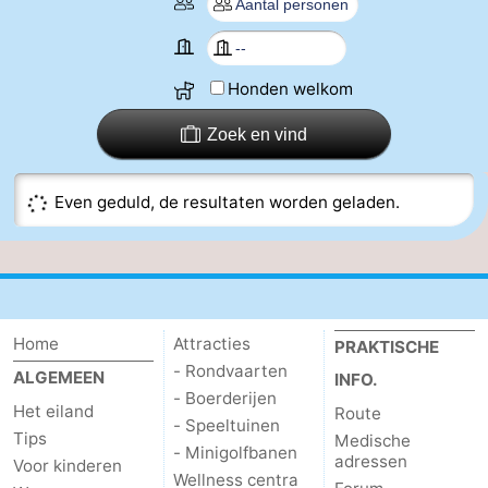
Elements
-
Kaap
-
Honden welkom
West
Résidence
-
Zoek en vind
Terschelling
Strandappartementen
-
Even geduld, de resultaten worden geladen.
West
Tjermelân
Bed
Terschelling
(&
Campings
breakfasts)
Hotels
Home
Attracties
PRAKTISCHE
Vakantiehuizen
- Rondvaarten
ALGEMEEN
INFO.
- Boerderijen
Het eiland
Route
-
- Speeltuinen
Tips
Medische
- Minigolfbanen
adressen
Voor kinderen
De
-
Wellness centra