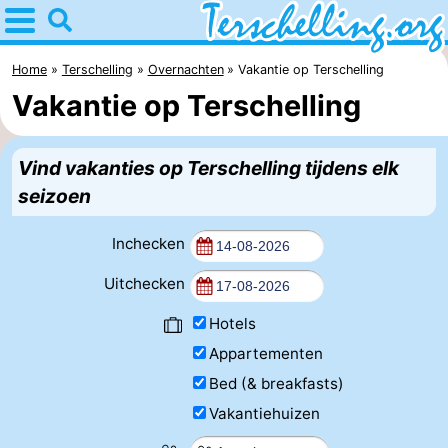
Home
Terschelling
Home
Terschelling
Overnachten
Vakantie op Terschelling
Vakantie op Terschelling
Tips
Voor
Vind vakanties op Terschelling tijdens elk
seizoen
kinderen
Dorpen
Inchecken
Natuur
Uitchecken
Jongeren
Hotels
Overnachten
Appartementen
Appartementen
Bed (& breakfasts)
Vakantiehuizen
-