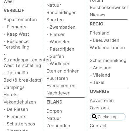
Forum
Weer
Natuur
Reisboekenwinkel
Riesen
Elements
-
VERBLIJF
Rondleidingen
Nieuws
Appartementen
Sporten
Schuttersbos
-
REGIO
- Elements
- Zwembaden
Friesland
Tjermelân
Last
- Kaap West
- Fietsen
- Leeuwarden
- Résidence
- Wandelen
Terschelling
minutes
Strand
Waddeneilanden
- Paardrijden
-
-
- Surfen
Strandappartementen
Zien
Schiermonnikoog
- Wadlopen
West Terschelling
- Ameland
Eten en drinken
- Tjermelân
&
Bezienswaardigheden
- Vlieland
Vuurtoren
Bed (& breakfasts)
- Texel
Evenementen
doen
-
Campings
OVERIGE
Nachtleven
Hotels
Musea
-
Adverteren
Vakantiehuizen
EILAND
Over ons
- De Riesen
Dorpen
Monumenten
-
- Elements
Natuur
- Schuttersbos
Zeehonden
Contact
Kerken
-