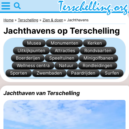
Home
Terschelling
Home
Terschelling
Zien & doen
Jachthavens
Jachthavens op Terschelling
Tips
Musea
Monumenten
Kerken
Voor
Uitkijkpunten
Attracties
Rondvaarten
Boerderijen
Speeltuinen
Minigolfbanen
kinderen
Dorpen
Wellness centra
Natuur
Rondleidingen
Natuur
Sporten
Zwembaden
Paardrijden
Surfen
Jongeren
Jachthaven van Terschelling
Overnachten
Appartementen
-