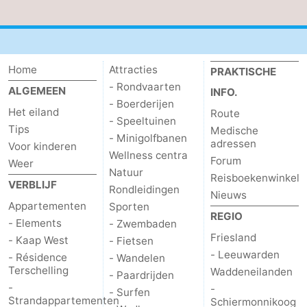
Uitkijkpunten
Attracties
-
Home
Attracties
PRAKTISCHE
Rondvaarten
-
- Rondvaarten
ALGEMEEN
INFO.
- Boerderijen
Het eiland
Boerderijen
-
Route
- Speeltuinen
Tips
Medische
- Minigolfbanen
Speeltuinen
-
adressen
Voor kinderen
Wellness centra
Forum
Weer
Natuur
Minigolfbanen
Wellness
Reisboekenwinkel
VERBLIJF
Rondleidingen
Nieuws
centra
Natuur
Appartementen
Sporten
REGIO
- Elements
- Zwembaden
Rondleidingen
Friesland
- Kaap West
- Fietsen
- Leeuwarden
- Résidence
- Wandelen
Sporten
Terschelling
Waddeneilanden
- Paardrijden
-
-
- Surfen
-
Strandappartementen
Schiermonnikoog