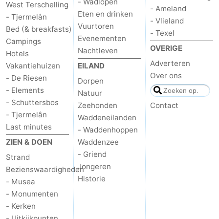
- Wadlopen
West Terschelling
- Ameland
Eten en drinken
Zwembaden
-
- Tjermelân
- Vlieland
Vuurtoren
Bed (& breakfasts)
- Texel
Fietsen
-
Evenementen
Campings
OVERIGE
Nachtleven
Hotels
Wandelen
-
Adverteren
Vakantiehuizen
EILAND
Over ons
- De Riesen
Dorpen
Paardrijden
-
- Elements
Natuur
- Schuttersbos
Surfen
-
Zeehonden
Contact
- Tjermelân
Waddeneilanden
Wadlopen
Eten
Last minutes
- Waddenhoppen
ZIEN & DOEN
Waddenzee
en
Nachtleven
- Griend
Strand
Jongeren
drinken
Zeehonden
Bezienswaardigheden
Historie
- Musea
Vuurtoren
- Monumenten
- Kerken
Evenementen
- Uitkijkpunten