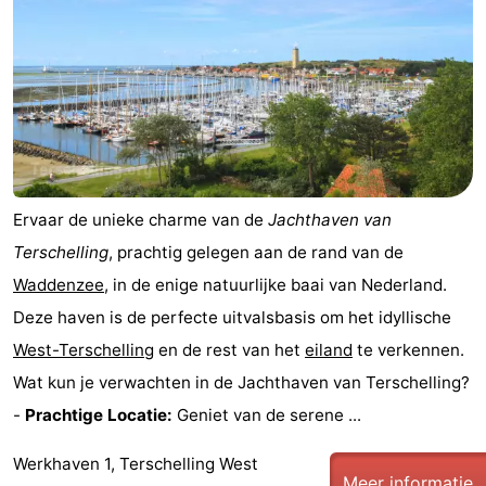
Elements
-
Kaap
-
West
Résidence
-
Terschelling
Strandappartementen
-
Ervaar de unieke charme van de
Jachthaven van
West
Tjermelân
Bed
Terschelling
, prachtig gelegen aan de rand van de
Terschelling
(&
Campings
Waddenzee
, in de enige natuurlijke baai van Nederland.
Deze haven is de perfecte uitvalsbasis om het idyllische
breakfasts)
Hotels
West-Terschelling
en de rest van het
eiland
te verkennen.
Vakantiehuizen
Wat kun je verwachten in de Jachthaven van Terschelling?
-
Prachtige Locatie:
Geniet van de serene ...
-
Werkhaven 1, Terschelling West
De
-
Meer informatie