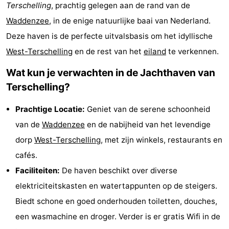
Terschelling
, prachtig gelegen aan de rand van de
Elements
-
Waddenzee
, in de enige natuurlijke baai van Nederland.
Kaap
-
Deze haven is de perfecte uitvalsbasis om het idyllische
West-Terschelling
en de rest van het
eiland
te verkennen.
West
Résidence
-
Wat kun je verwachten in de Jachthaven van
Terschelling
Strandappartementen
-
Terschelling?
West
Tjermelân
Bed
Prachtige Locatie:
Geniet van de serene schoonheid
van de
Waddenzee
en de nabijheid van het levendige
Terschelling
(&
Campings
dorp
West-Terschelling
, met zijn winkels, restaurants en
breakfasts)
Hotels
cafés.
Faciliteiten:
De haven beschikt over diverse
Vakantiehuizen
elektriciteitskasten en watertappunten op de steigers.
-
Biedt schone en goed onderhouden toiletten, douches,
een wasmachine en droger. Verder is er gratis Wifi in de
De
-