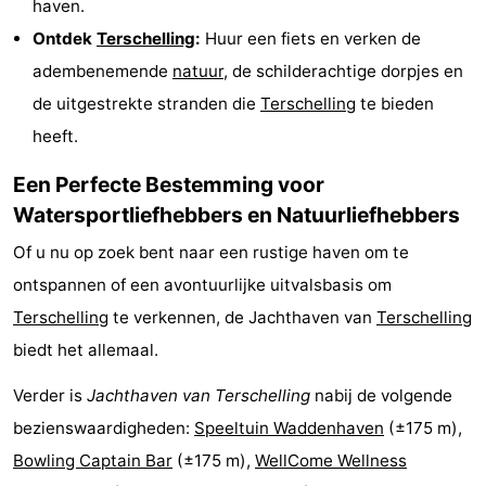
haven.
Riesen
Elements
-
Ontdek
Terschelling
:
Huur een fiets en verken de
adembenemende
natuur
, de schilderachtige dorpjes en
Schuttersbos
-
de uitgestrekte stranden die
Terschelling
te bieden
Tjermelân
Last
heeft.
minutes
Strand
Een Perfecte Bestemming voor
Watersportliefhebbers en Natuurliefhebbers
Zien
Of u nu op zoek bent naar een rustige haven om te
&
Bezienswaardigheden
ontspannen of een avontuurlijke uitvalsbasis om
Terschelling
te verkennen, de Jachthaven van
Terschelling
doen
-
biedt het allemaal.
Musea
-
Verder is
Jachthaven van Terschelling
nabij de volgende
Monumenten
-
bezienswaardigheden:
Speeltuin Waddenhaven
(±175 m),
Bowling Captain Bar
(±175 m),
WellCome Wellness
Kerken
-