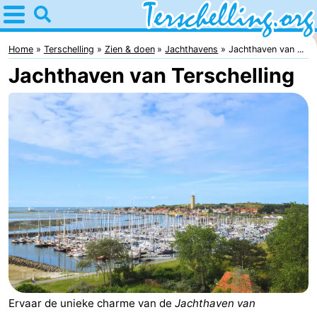
Home
Terschelling
Home
Terschelling
Zien & doen
Jachthavens
Jachthaven van ...
Jachthaven van Terschelling
Tips
Voor
kinderen
Dorpen
Natuur
Jongeren
Overnachten
Appartementen
-
Ervaar de unieke charme van de
Jachthaven van