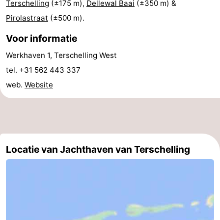
Terschelling
(±175 m),
Dellewal Baai
(±350 m) &
Uitkijkpunten
Attracties
Pirolastraat
(±500 m).
-
Voor informatie
Werkhaven 1, Terschelling West
Rondvaarten
-
tel. +31 562 443 337
Boerderijen
-
web.
Website
Speeltuinen
-
Minigolfbanen
Wellness
centra
Natuur
Locatie van Jachthaven van Terschelling
Rondleidingen
Sporten
-