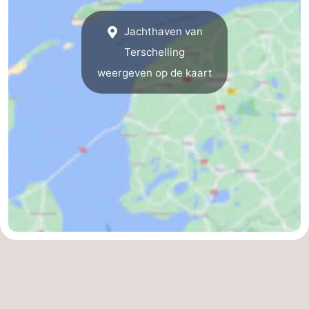
Zwembaden
-
Jachthaven van
Fietsen
-
Terschelling
weergeven op de kaart
Wandelen
-
Paardrijden
-
Surfen
-
Wadlopen
Eten
en
Nachtleven
drinken
Zeehonden
Vuurtoren
Evenementen