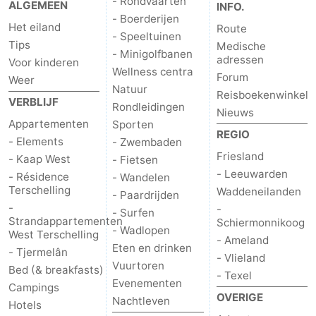
- Rondvaarten
ALGEMEEN
INFO.
- Boerderijen
-
Het eiland
Route
- Speeltuinen
Tips
Medische
- Minigolfbanen
Leeuwarden
Waddeneilanden
adressen
Voor kinderen
Wellness centra
Forum
Weer
-
Natuur
Reisboekenwinkel
VERBLIJF
Rondleidingen
Nieuws
Schiermonnikoog
-
Appartementen
Sporten
REGIO
- Elements
- Zwembaden
Ameland
-
Friesland
- Kaap West
- Fietsen
- Leeuwarden
- Résidence
- Wandelen
Vlieland
-
Terschelling
Waddeneilanden
- Paardrijden
-
-
- Surfen
Texel
Weer
Strandappartementen
Schiermonnikoog
- Wadlopen
West Terschelling
- Ameland
Contact
Eten en drinken
- Tjermelân
- Vlieland
Vuurtoren
Bed (& breakfasts)
- Texel
Evenementen
Campings
OVERIGE
Nachtleven
Hotels