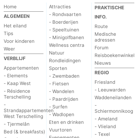
Home
Attracties
PRAKTISCHE
Zwembaden
-
- Rondvaarten
ALGEMEEN
INFO.
- Boerderijen
Fietsen
-
Het eiland
Route
- Speeltuinen
Tips
Medische
Wandelen
-
- Minigolfbanen
adressen
Voor kinderen
Wellness centra
Forum
Weer
Paardrijden
-
Natuur
Reisboekenwinkel
VERBLIJF
Rondleidingen
Nieuws
Surfen
-
Appartementen
Sporten
REGIO
- Elements
- Zwembaden
Wadlopen
Eten
Friesland
- Kaap West
- Fietsen
- Leeuwarden
- Résidence
- Wandelen
en
Nachtleven
Terschelling
Waddeneilanden
- Paardrijden
-
-
drinken
Zeehonden
- Surfen
Strandappartementen
Schiermonnikoog
- Wadlopen
West Terschelling
- Ameland
Vuurtoren
Eten en drinken
- Tjermelân
- Vlieland
Vuurtoren
Bed (& breakfasts)
Evenementen
- Texel
Evenementen