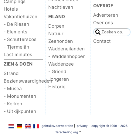
Campings
OVERIGE
Nachtleven
Hotels
Praktisch
Adverteren
Vakantiehuizen
EILAND
Over ons
Forum
- De Riesen
Dorpen
- Elements
Natuur
Route
- Schuttersbos
Zeehonden
Contact
- Tjermelân
Waddeneilanden
-
Last minutes
- Waddenhoppen
ZIEN & DOEN
Waddenzee
Boot
Waddenhoppen
- Griend
Strand
Reisboekenwinkel
Jongeren
Bezienswaardigheden
Historie
- Musea
Nieuws
- Monumenten
- Kerken
Medische
- Uitkijkpunten
adressen
Regio
gebruiksvoorwaarden
|
privacy
|
copyright © 1998 - 2026
Friesland
Terschelling.org
™