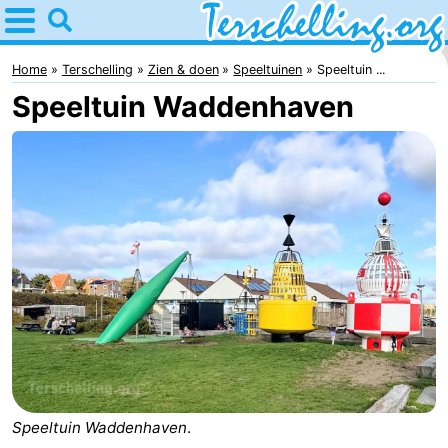
Home
Terschelling
Home
Terschelling
Zien & doen
Speeltuinen
Speeltuin ...
Speeltuin Waddenhaven
Tips
Voor
kinderen
Dorpen
Natuur
Jongeren
Overnachten
Appartementen
-
Speeltuin Waddenhaven
.