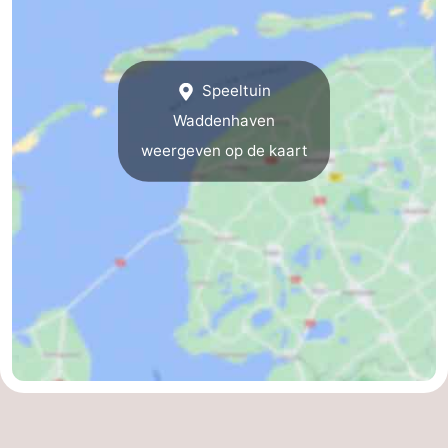
Riesen
Elements
-
Schuttersbos
-
Speeltuin
Tjermelân
Last
Waddenhaven
weergeven op de kaart
minutes
Strand
Zien
&
Bezienswaardigheden
doen
-
Musea
-
Monumenten
-
Kerken
-