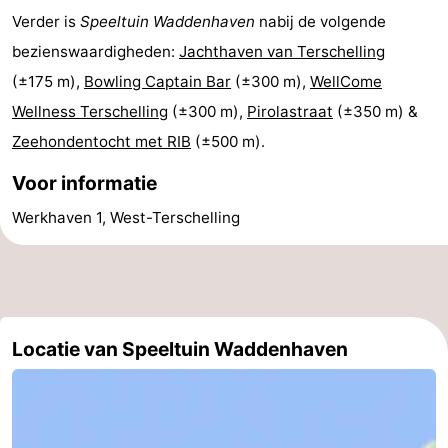
Verder is
Speeltuin Waddenhaven
nabij de volgende
Elements
-
bezienswaardigheden:
Jachthaven van Terschelling
Kaap
-
(±175 m),
Bowling Captain Bar
(±300 m),
WellCome
Wellness Terschelling
(±300 m),
Pirolastraat
(±350 m) &
West
Résidence
-
Zeehondentocht met RIB
(±500 m).
Terschelling
Strandappartementen
-
Voor informatie
West
Tjermelân
Bed
Werkhaven 1, West-Terschelling
Terschelling
(&
Campings
breakfasts)
Hotels
Vakantiehuizen
Locatie van Speeltuin Waddenhaven
-
De
-