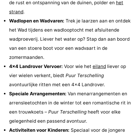
de rust en ontspanning van de duinen, polder en
het
Uitkijkpunten
Attracties
strand
.
Wadlopen en Wadvaren:
Trek je laarzen aan en ontdek
-
het Wad tijdens een wadlooptocht met afsluitende
Rondvaarten
-
wadproeverij. Liever het water op? Stap dan aan boord
van een stoere boot voor een wadvaart in de
Boerderijen
-
zomermaanden.
Speeltuinen
-
4x4 Landrover Vervoer:
Voor wie het
eiland
liever op
vier wielen verkent, biedt
Puur Terschelling
Minigolfbanen
Wellness
avontuurlijke ritten met een 4x4 Landrover.
centra
Natuur
Speciale Arrangementen:
Van menarrangementen en
arrensleetochten in de winter tot een romantische rit in
Rondleidingen
een trouwkoets –
Puur Terschelling
heeft voor elke
Sporten
gelegenheid een passend avontuur.
Activiteiten voor Kinderen:
Speciaal voor de jongere
-