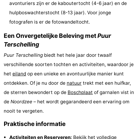
avonturiers zijn er de kaboutertocht (4-6 jaar) en de
Zwembaden
-
hulpboswachterstocht (8-13 jaar). Voor jonge
fotografen is er de fotowandeltocht.
Fietsen
-
Een Onvergetelijke Beleving met
Puur
Wandelen
-
Terschelling
Paardrijden
-
Puur Terschelling
biedt het hele jaar door twaalf
verschillende soorten tochten en activiteiten, waardoor je
Surfen
-
het
eiland
op een unieke en avontuurlijke manier kunt
Wadlopen
Eten
ontdekken. Of je nu door de
natuur
trekt met een huifkar,
de sterren bewondert op de
Boschplaat
of garnalen vist in
en
Nachtleven
de
Noordzee
– het wordt gegarandeerd een ervaring om
drinken
Zeehonden
nooit te vergeten.
Vuurtoren
Praktische informatie
Evenementen
Activiteiten en Reserveren:
Bekijk het volledige