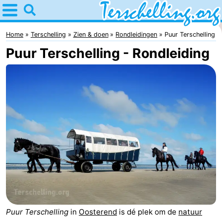
Home
Terschelling
Home
Terschelling
Zien & doen
Rondleidingen
Puur Terschelling
Puur Terschelling - Rondleiding
Tips
Voor
kinderen
Dorpen
Natuur
Jongeren
Overnachten
Appartementen
Puur Terschelling
in
Oosterend
is dé plek om de
natuur
-