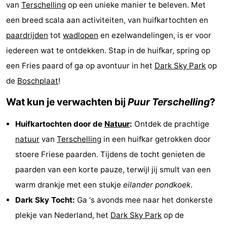
van
Terschelling
op een unieke manier te beleven. Met
Elements
-
een breed scala aan activiteiten, van huifkartochten en
paardrijden
tot
wadlopen
en ezelwandelingen, is er voor
Kaap
-
iedereen wat te ontdekken. Stap in de huifkar, spring op
West
Résidence
-
een Fries paard of ga op avontuur in het
Dark Sky Park
op
de
Boschplaat
!
Terschelling
Strandappartementen
-
Wat kun je verwachten bij
Puur Terschelling
?
West
Tjermelân
Bed
Huifkartochten door de
Natuur
:
Ontdek de prachtige
Terschelling
(&
Campings
natuur
van
Terschelling
in een huifkar getrokken door
breakfasts)
Hotels
stoere Friese paarden. Tijdens de tocht genieten de
paarden van een korte pauze, terwijl jij smult van een
Vakantiehuizen
warm drankje met een stukje
eilander pondkoek
.
-
Dark Sky Tocht:
Ga ‘s avonds mee naar het donkerste
plekje van Nederland, het
Dark Sky Park
op de
De
-