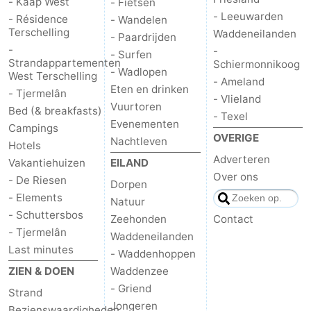
- Kaap West
- Fietsen
- Leeuwarden
- Résidence
- Wandelen
Terschelling
Waddeneilanden
- Paardrijden
-
-
- Surfen
Strandappartementen
Schiermonnikoog
- Wadlopen
West Terschelling
- Ameland
Eten en drinken
- Tjermelân
- Vlieland
Vuurtoren
Bed (& breakfasts)
- Texel
Evenementen
Campings
OVERIGE
Nachtleven
Hotels
Adverteren
Vakantiehuizen
EILAND
Over ons
- De Riesen
Dorpen
- Elements
Natuur
- Schuttersbos
Zeehonden
Contact
- Tjermelân
Waddeneilanden
Last minutes
- Waddenhoppen
ZIEN & DOEN
Waddenzee
- Griend
Strand
Jongeren
Bezienswaardigheden