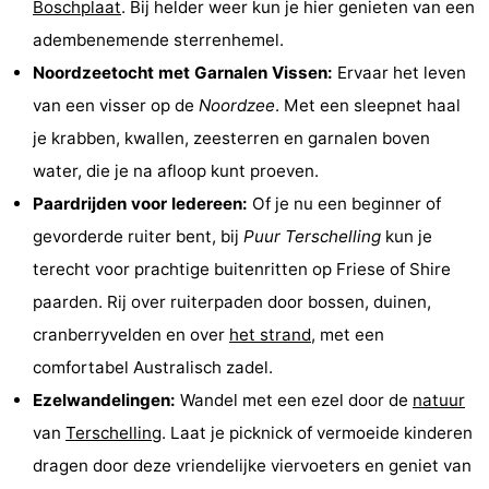
Boschplaat
. Bij helder weer kun je hier genieten van een
Riesen
Elements
-
adembenemende sterrenhemel.
Noordzeetocht met Garnalen Vissen:
Ervaar het leven
Schuttersbos
-
van een visser op de
Noordzee
. Met een sleepnet haal
Tjermelân
Last
je krabben, kwallen, zeesterren en garnalen boven
water, die je na afloop kunt proeven.
minutes
Strand
Paardrijden voor Iedereen:
Of je nu een beginner of
Zien
gevorderde ruiter bent, bij
Puur Terschelling
kun je
terecht voor prachtige buitenritten op Friese of Shire
&
Bezienswaardigheden
paarden. Rij over ruiterpaden door bossen, duinen,
doen
-
cranberryvelden en over
het strand
, met een
comfortabel Australisch zadel.
Musea
-
Ezelwandelingen:
Wandel met een ezel door de
natuur
Monumenten
-
van
Terschelling
. Laat je picknick of vermoeide kinderen
dragen door deze vriendelijke viervoeters en geniet van
Kerken
-