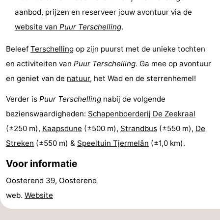
aanbod, prijzen en reserveer jouw avontuur via de
Praktisch
website van
Puur Terschelling
.
Forum
Beleef
Terschelling
op zijn puurst met de unieke tochten
Route
en activiteiten van
Puur Terschelling
. Ga mee op avontuur
en geniet van de
natuur
, het Wad en de sterrenhemel!
-
Verder is
Puur Terschelling
nabij de volgende
Boot
Waddenhoppen
bezienswaardigheden:
Schapenboerderij De Zeekraal
Reisboekenwinkel
(±250 m),
Kaapsdune
(±500 m),
Strandbus
(±550 m),
De
Streken
(±550 m) &
Speeltuin Tjermelân
(±1,0 km).
Nieuws
Voor informatie
Medische
Oosterend 39, Oosterend
adressen
Regio
web.
Website
Friesland