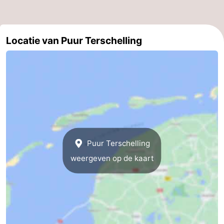
-
Locatie van Puur Terschelling
Leeuwarden
Waddeneilanden
-
Schiermonnikoog
-
Ameland
-
Vlieland
-
Puur Terschelling
Texel
Weer
weergeven op de kaart
Contact