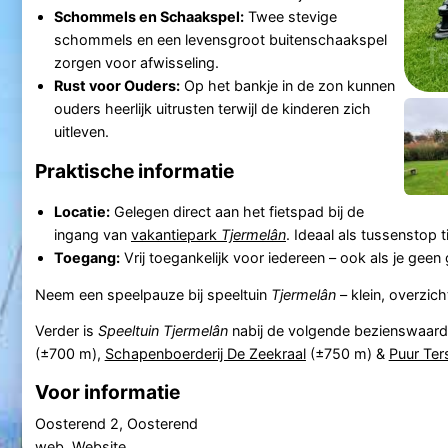
Schommels en Schaakspel:
Twee stevige
schommels en een levensgroot buitenschaakspel
zorgen voor afwisseling.
Rust voor Ouders:
Op het bankje in de zon kunnen
ouders heerlijk uitrusten terwijl de kinderen zich
uitleven.
Praktische informatie
Locatie:
Gelegen direct aan het fietspad bij de
ingang van
vakantiepark
Tjermelân
. Ideaal als tussenstop 
Toegang:
Vrij toegankelijk voor iedereen – ook als je geen
Neem een speelpauze bij speeltuin
Tjermelân
– klein, overzich
Verder is
Speeltuin Tjermelân
nabij de volgende bezienswaar
(±700 m),
Schapenboerderij De Zeekraal
(±750 m) &
Puur Ter
Voor informatie
Oosterend 2, Oosterend
web.
Website