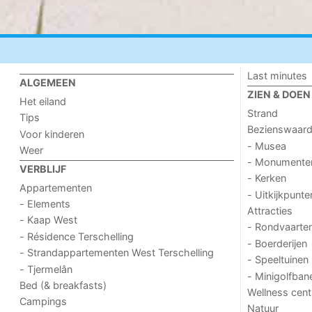
Last minutes
ALGEMEEN
ZIEN & DOEN
Het eiland
Strand
Tips
Bezienswaar
Voor kinderen
- Musea
Weer
- Monumente
VERBLIJF
- Kerken
Appartementen
- Uitkijkpunte
- Elements
Attracties
- Kaap West
- Rondvaarte
- Résidence Terschelling
- Boerderijen
- Strandappartementen West Terschelling
- Speeltuinen
- Tjermelân
- Minigolfban
Bed (& breakfasts)
Wellness cent
Campings
Natuur