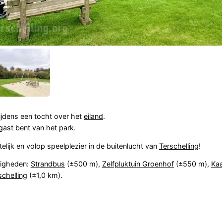
tijdens een tocht over het
eiland
.
 gast bent van het park.
telijk en volop speelplezier in de buitenlucht van
Terschelling
!
digheden:
Strandbus
(±500 m),
Zelfpluktuin Groenhof
(±550 m),
Ka
schelling
(±1,0 km).