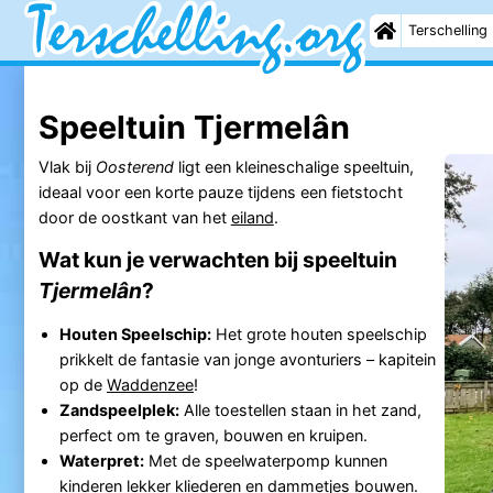
Terschelling
Speeltuin Tjermelân
Vlak bij
Oosterend
ligt een kleineschalige speeltuin,
ideaal voor een korte pauze tijdens een fietstocht
door de oostkant van het
eiland
.
Wat kun je verwachten bij speeltuin
Tjermelân
?
Houten Speelschip:
Het grote houten speelschip
prikkelt de fantasie van jonge avonturiers – kapitein
op de
Waddenzee
!
Zandspeelplek:
Alle toestellen staan in het zand,
perfect om te graven, bouwen en kruipen.
Waterpret:
Met de speelwaterpomp kunnen
kinderen lekker kliederen en dammetjes bouwen.