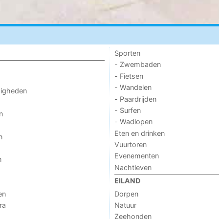
Sporten
- Zwembaden
- Fietsen
- Wandelen
digheden
- Paardrijden
- Surfen
n
- Wadlopen
Eten en drinken
n
Vuurtoren
Evenementen
n
Nachtleven
EILAND
en
Dorpen
ra
Natuur
Zeehonden