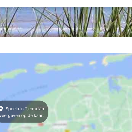
Speeltuin Tjermelân
weergeven op de kaart