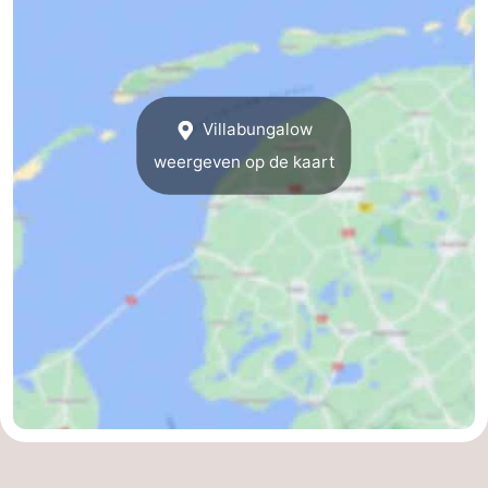
-
Leeuwarden
Waddeneilanden
Villabungalow
-
weergeven op de kaart
Schiermonnikoog
-
Ameland
-
Vlieland
-
Texel
Weer
Contact