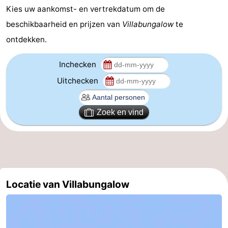
Kies uw aankomst- en vertrekdatum om de
Praktisch
beschikbaarheid en prijzen van
Villabungalow
te
Forum
ontdekken.
Route
Inchecken
Uitchecken
-
Boot
Waddenhoppen
Zoek en vind
Reisboekenwinkel
Nieuws
Medische
Locatie van Villabungalow
adressen
Regio
Friesland