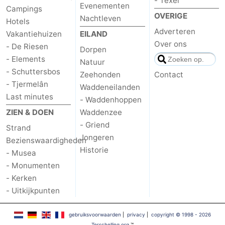
- Texel
Evenementen
Campings
OVERIGE
Nachtleven
Hotels
Adverteren
Vakantiehuizen
EILAND
Over ons
- De Riesen
Dorpen
- Elements
Natuur
- Schuttersbos
Zeehonden
Contact
- Tjermelân
Waddeneilanden
Last minutes
- Waddenhoppen
ZIEN & DOEN
Waddenzee
- Griend
Strand
Jongeren
Bezienswaardigheden
Historie
- Musea
- Monumenten
- Kerken
- Uitkijkpunten
gebruiksvoorwaarden
|
privacy
|
copyright © 1998 - 2026
Terschelling.org
™