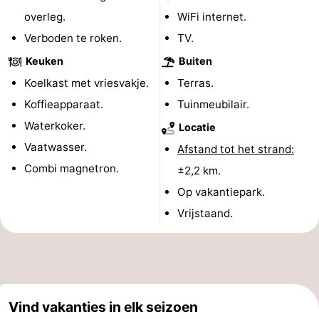
overleg.
WiFi internet.
Zwembaden
-
Verboden te roken.
TV.
Fietsen
-
Keuken
Buiten
Koelkast met vriesvakje.
Terras.
Wandelen
-
Koffieapparaat.
Tuinmeubilair.
Paardrijden
-
Waterkoker.
Locatie
Vaatwasser.
Afstand tot het strand:
Surfen
-
Combi magnetron.
±2,2 km.
Wadlopen
Eten
Op vakantiepark.
Vrijstaand.
en
Nachtleven
drinken
Zeehonden
Vuurtoren
Vind vakanties in elk seizoen
Evenementen