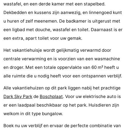
wastafel, en een derde kamer met een stapelbed.
Riesen
Elements
-
Dekbedden en kussens zijn aanwezig, en linnengoed kunt
Schuttersbos
-
u huren of zelf meenemen. De badkamer is uitgerust met
een ligbad met douche, wastafel en toilet. Daarnaast is er
Tjermelân
Last
een extra, apart toilet voor uw gemak.
minutes
Strand
Het vakantiehuisje wordt gelijkmatig verwarmd door
centrale verwarming en is voorzien van een wasmachine
Zien
en droger. Met een totale oppervlakte van 60 m² heeft u
&
Bezienswaardigheden
alle ruimte die u nodig heeft voor een ontspannen verblijf.
doen
-
Alle vakantiehuizen op dit park liggen nabij het prachtige
Dark Sky Park
de
Boschplaat
. Voor uw elektrische auto is
Musea
-
er een laadpaal beschikbaar op het park. Huisdieren zijn
Monumenten
-
welkom in dit type bungalow.
Kerken
-
Boek nu uw verblijf en ervaar de perfecte combinatie van