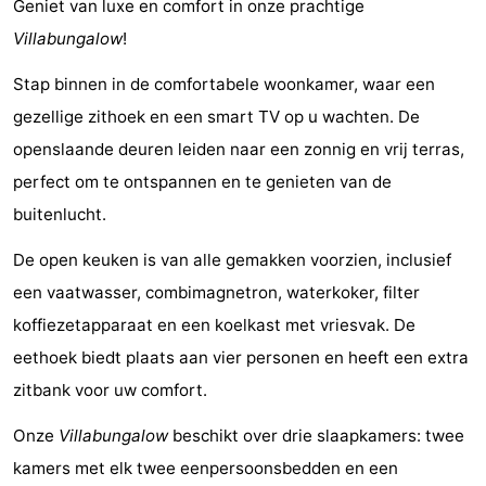
Geniet van luxe en comfort in onze prachtige
Elements
-
Villabungalow
!
Kaap
-
Stap binnen in de comfortabele woonkamer, waar een
gezellige zithoek en een smart TV op u wachten. De
West
Résidence
-
openslaande deuren leiden naar een zonnig en vrij terras,
Terschelling
Strandappartementen
-
perfect om te ontspannen en te genieten van de
buitenlucht.
West
Tjermelân
Bed
De open keuken is van alle gemakken voorzien, inclusief
Terschelling
(&
Campings
een vaatwasser, combimagnetron, waterkoker, filter
breakfasts)
Hotels
koffiezetapparaat en een koelkast met vriesvak. De
eethoek biedt plaats aan vier personen en heeft een extra
Vakantiehuizen
zitbank voor uw comfort.
-
Onze
Villabungalow
beschikt over drie slaapkamers: twee
De
-
kamers met elk twee eenpersoonsbedden en een