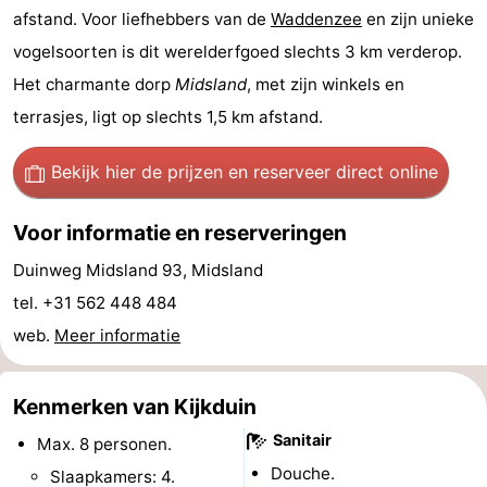
afstand. Voor liefhebbers van de
Waddenzee
en zijn unieke
Uitkijkpunten
Attracties
vogelsoorten is dit werelderfgoed slechts 3 km verderop.
-
Het charmante dorp
Midsland
, met zijn winkels en
terrasjes, ligt op slechts 1,5 km afstand.
Rondvaarten
-
Bekijk hier de prijzen
en reserveer direct online
Boerderijen
-
Speeltuinen
-
Voor informatie en reserveringen
Duinweg Midsland 93, Midsland
Minigolfbanen
Wellness
tel. +31 562 448 484
centra
Natuur
web.
Meer informatie
Rondleidingen
Kenmerken van Kijkduin
Sporten
Sanitair
Max. 8 personen.
-
Douche.
Slaapkamers: 4.