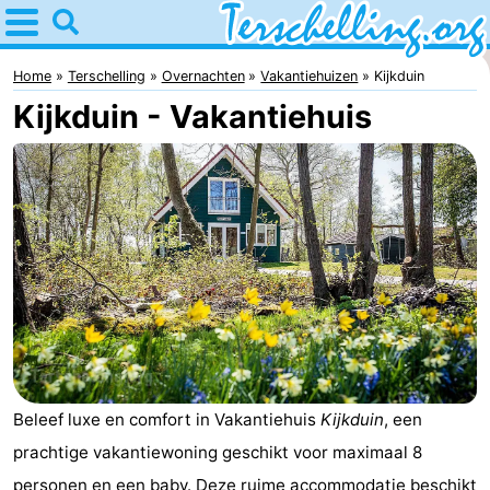
Home
Terschelling
Home
Terschelling
Overnachten
Vakantiehuizen
Kijkduin
Kijkduin - Vakantiehuis
Tips
Voor
kinderen
Dorpen
Natuur
Jongeren
Overnachten
Appartementen
Beleef luxe en comfort in Vakantiehuis
Kijkduin
, een
prachtige vakantiewoning geschikt voor maximaal 8
-
personen en een baby. Deze ruime accommodatie beschikt