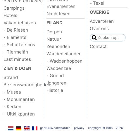
Bed (& breakfasts)
- Texel
Evenementen
Campings
OVERIGE
Nachtleven
Hotels
Adverteren
Vakantiehuizen
EILAND
Over ons
- De Riesen
Dorpen
- Elements
Natuur
- Schuttersbos
Zeehonden
Contact
- Tjermelân
Waddeneilanden
Last minutes
- Waddenhoppen
ZIEN & DOEN
Waddenzee
- Griend
Strand
Jongeren
Bezienswaardigheden
Historie
- Musea
- Monumenten
- Kerken
- Uitkijkpunten
gebruiksvoorwaarden
|
privacy
|
copyright © 1998 - 2026