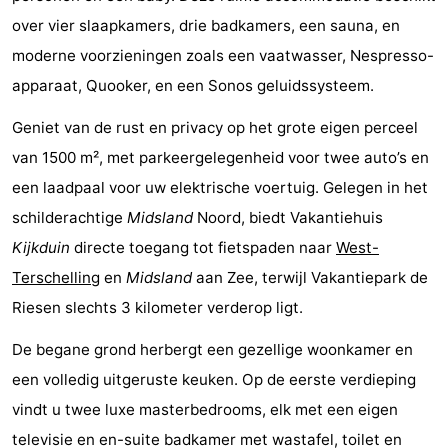
Elements
-
over vier slaapkamers, drie badkamers, een sauna, en
moderne voorzieningen zoals een vaatwasser, Nespresso-
Kaap
-
apparaat, Quooker, en een Sonos geluidssysteem.
West
Résidence
-
Geniet van de rust en privacy op het grote eigen perceel
van 1500 m², met parkeergelegenheid voor twee auto’s en
Terschelling
Strandappartementen
-
een laadpaal voor uw elektrische voertuig. Gelegen in het
West
Tjermelân
Bed
schilderachtige
Midsland
Noord, biedt Vakantiehuis
Kijkduin
directe toegang tot fietspaden naar
West-
Terschelling
(&
Campings
Terschelling
en
Midsland
aan Zee, terwijl Vakantiepark de
breakfasts)
Hotels
Riesen slechts 3 kilometer verderop ligt.
Vakantiehuizen
De begane grond herbergt een gezellige woonkamer en
een volledig uitgeruste keuken. Op de eerste verdieping
-
vindt u twee luxe masterbedrooms, elk met een eigen
De
-
televisie en en-suite badkamer met wastafel, toilet en