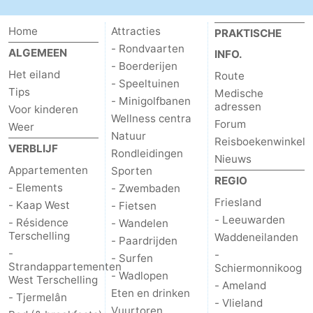
Home
Attracties
PRAKTISCHE
- Rondvaarten
ALGEMEEN
INFO.
- Boerderijen
Het eiland
Route
- Speeltuinen
Tips
Medische
- Minigolfbanen
adressen
Voor kinderen
Wellness centra
Forum
Weer
Natuur
Reisboekenwinkel
VERBLIJF
Rondleidingen
Nieuws
Appartementen
Sporten
REGIO
- Elements
- Zwembaden
Friesland
- Kaap West
- Fietsen
- Leeuwarden
- Résidence
- Wandelen
Terschelling
Waddeneilanden
- Paardrijden
-
-
- Surfen
Strandappartementen
Schiermonnikoog
- Wadlopen
West Terschelling
- Ameland
Eten en drinken
- Tjermelân
- Vlieland
Vuurtoren