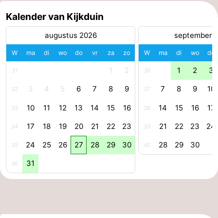
Kalender van Kijkduin
Praktisch
augustus 2026
september 
Forum
W
ma
di
wo
do
vr
za
zo
W
ma
di
wo
do
Route
1
2
1
2
3
31
36
-
3
4
5
6
7
8
9
7
8
9
10
32
37
Boot
Waddenhoppen
10
11
12
13
14
15
16
14
15
16
17
33
38
Reisboekenwinkel
17
18
19
20
21
22
23
21
22
23
24
34
39
24
25
26
27
28
29
30
28
29
30
35
40
Nieuws
31
36
Medische
adressen
Regio
Friesland