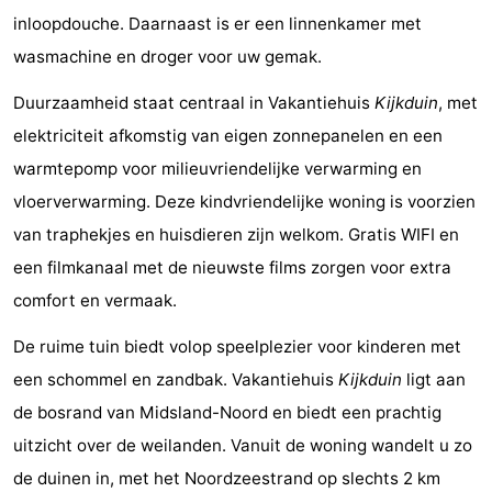
inloopdouche. Daarnaast is er een linnenkamer met
Riesen
Elements
-
wasmachine en droger voor uw gemak.
Schuttersbos
-
Duurzaamheid staat centraal in Vakantiehuis
Kijkduin
, met
Tjermelân
Last
elektriciteit afkomstig van eigen zonnepanelen en een
warmtepomp voor milieuvriendelijke verwarming en
minutes
Strand
vloerverwarming. Deze kindvriendelijke woning is voorzien
Zien
van traphekjes en huisdieren zijn welkom. Gratis WIFI en
een filmkanaal met de nieuwste films zorgen voor extra
&
Bezienswaardigheden
comfort en vermaak.
doen
-
De ruime tuin biedt volop speelplezier voor kinderen met
Musea
-
een schommel en zandbak. Vakantiehuis
Kijkduin
ligt aan
de bosrand van Midsland-Noord en biedt een prachtig
Monumenten
-
uitzicht over de weilanden. Vanuit de woning wandelt u zo
Kerken
-
de duinen in, met het Noordzeestrand op slechts 2 km