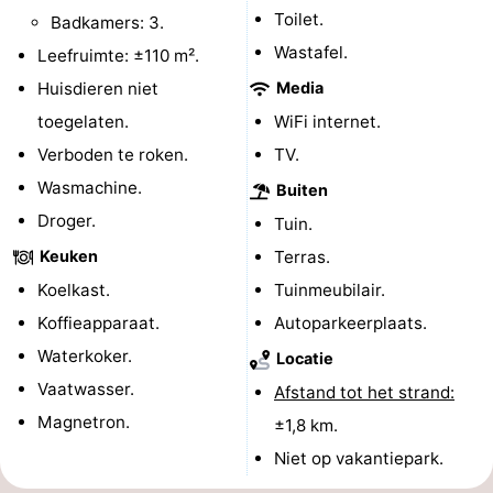
Toilet.
Badkamers: 3.
Zwembaden
-
Wastafel.
Leefruimte: ±110 m².
Fietsen
-
Huisdieren niet
Media
toegelaten.
WiFi internet.
Wandelen
-
Verboden te roken.
TV.
Paardrijden
-
Wasmachine.
Buiten
Droger.
Tuin.
Surfen
-
Keuken
Terras.
Wadlopen
Eten
Koelkast.
Tuinmeubilair.
Koffieapparaat.
Autoparkeerplaats.
en
Nachtleven
Waterkoker.
Locatie
drinken
Zeehonden
Vaatwasser.
Afstand tot het strand:
Magnetron.
±1,8 km.
Vuurtoren
Niet op vakantiepark.
Evenementen