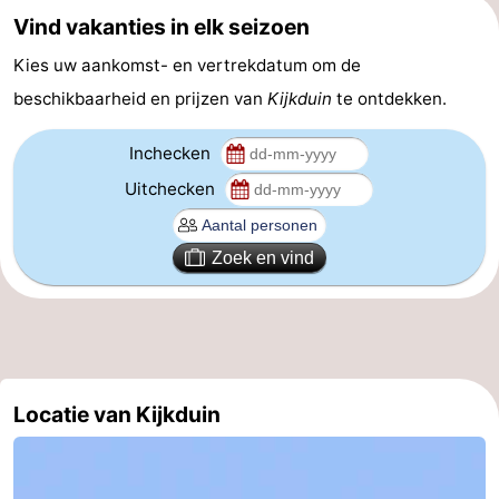
Vind vakanties in elk seizoen
-
Kies uw aankomst- en vertrekdatum om de
Leeuwarden
Waddeneilanden
beschikbaarheid en prijzen van
Kijkduin
te ontdekken.
-
Inchecken
Uitchecken
Schiermonnikoog
-
Ameland
-
Zoek en vind
Vlieland
-
Texel
Weer
Contact
Locatie van Kijkduin